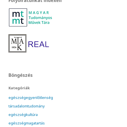
Folyóiratunkat indexeli
Böngészés
Kategóriák
egészségegyenlőtlenség
társadalomtudomány
egészségkultúra
egészségmagatartás