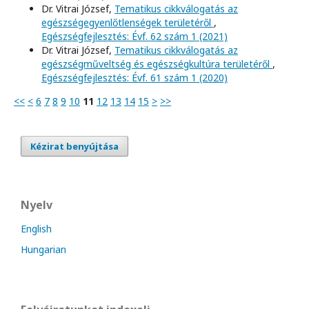
Dr. Vitrai József,
Tematikus cikkválogatás az
egészségegyenlőtlenségek területéről
,
Egészségfejlesztés: Évf. 62 szám 1 (2021)
Dr. Vitrai József,
Tematikus cikkválogatás az
egészségműveltség és egészségkultúra területéről
,
Egészségfejlesztés: Évf. 61 szám 1 (2020)
<<
<
6
7
8
9
10
11
12
13
14
15
>
>>
Kézirat benyújtása
Nyelv
English
Hungarian