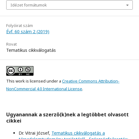
Idézet formátumok
Folyóirat szám
Évf. 60 szám 2 (2019)
Rovat
Tematikus cikkválogatás
This work is licensed under a
Creative Commons Attribution-
NonCommercial 4.0 International License
.
Ugyanannak a szerző(k)nek a legtöbbet olvasott
cikkei
Dr. Vitrai József,
Tematikus cikkválogatás a