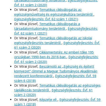
társadalomtudomány területéről
,
Egészségfejlesztés:
Évf. 61 szám 2 (2020)
Dr. Vitrai József,
Tematikus cikkválogatás az
egészségműveltség és egészségkultúra területéről
,
Egészségfejlesztés: Évf. 62 szám 1 (2021)
Dr. Vitrai József,
Tematikus cikkválogatás a
társadalomtudomány területéről
,
Egészségfejlesztés:
Évf. 62 szám 1 (2021)
Dr. Vitrai József,
Tematikus cikkválogatás az iskolai
egészségfejlesztés területéről
,
Egészségfejlesztés: Évf.
61 szám 2 (2020)
Dr. Vitrai József,
Cikkismertetés: Az emberi tőke 195
országban 1990-ben és 2016-ban
,
Egészségfejlesztés:
Évf. 61 szám 2 (2020)
Dr. Vitrai József,
Beszámoló az „Egészség és épített
környezet” címmel a Magyar Tudományos Akadémián
rendezett konferenciáról
,
Egészségfejlesztés: Évf. 59
szám 6 (2018)
Dr. Vitrai József,
Tematikus cikkválogatás az egészséges
táplálkozás területéről
,
Egészségfejlesztés: Évf. 61
szám 2 (2020)
Dr. Vitrai József,
Képzelje el!
,
Egészségfejlesztés: Évf. 59
szám 1 (2018)