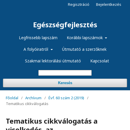
Regisztráció
Bejelentkezés
Egészségfejlesztés
Legfrissebb lapszám
Korábbi lapszámok
A folyóiratról
Útmutató a szerzőknek
Szakmai lektorálási útmutató
Kapcsolat
Keresés
Főoldal
/
Archívum
/
Évf. 60 szám 2 (2019)
/
Tematikus cikkválogatás
Tematikus cikkválogatás a
viselkedés, az