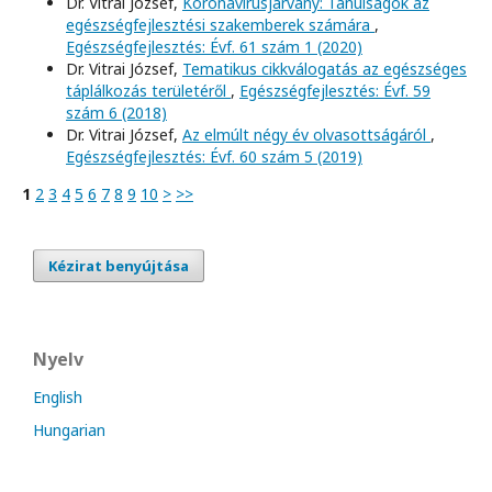
Dr. Vitrai József,
Koronavírusjárvány: Tanulságok az
egészségfejlesztési szakemberek számára
,
Egészségfejlesztés: Évf. 61 szám 1 (2020)
Dr. Vitrai József,
Tematikus cikkválogatás az egészséges
táplálkozás területéről
,
Egészségfejlesztés: Évf. 59
szám 6 (2018)
Dr. Vitrai József,
Az elmúlt négy év olvasottságáról
,
Egészségfejlesztés: Évf. 60 szám 5 (2019)
1
2
3
4
5
6
7
8
9
10
>
>>
Kézirat benyújtása
Nyelv
English
Hungarian