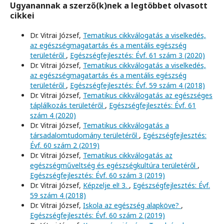
Ugyanannak a szerző(k)nek a legtöbbet olvasott
cikkei
Dr. Vitrai József,
Tematikus cikkválogatás a viselkedés,
az egészségmagatartás és a mentális egészség
területéről
,
Egészségfejlesztés: Évf. 61 szám 3 (2020)
Dr. Vitrai József,
Tematikus cikkválogatás a viselkedés,
az egészségmagatartás és a mentális egészség
területéről
,
Egészségfejlesztés: Évf. 59 szám 4 (2018)
Dr. Vitrai József,
Tematikus cikkválogatás az egészséges
táplálkozás területéről
,
Egészségfejlesztés: Évf. 61
szám 4 (2020)
Dr. Vitrai József,
Tematikus cikkválogatás a
társadalomtudomány területéről
,
Egészségfejlesztés:
Évf. 60 szám 2 (2019)
Dr. Vitrai József,
Tematikus cikkválogatás az
egészségműveltség és egészségkultúra területéről
,
Egészségfejlesztés: Évf. 60 szám 3 (2019)
Dr. Vitrai József,
Képzelje el! 3.
,
Egészségfejlesztés: Évf.
59 szám 4 (2018)
Dr. Vitrai József,
Iskola az egészség alapköve?
,
Egészségfejlesztés: Évf. 60 szám 2 (2019)