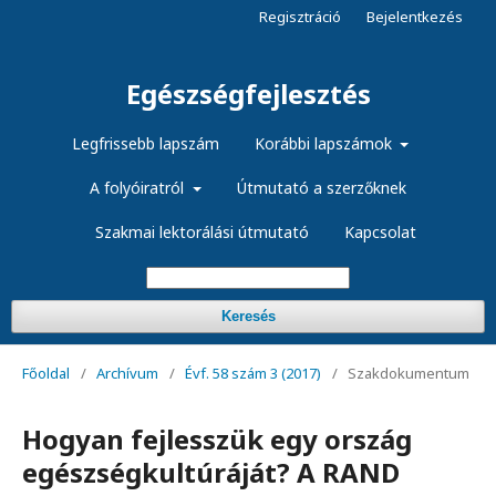
Regisztráció
Bejelentkezés
Egészségfejlesztés
Legfrissebb lapszám
Korábbi lapszámok
A folyóiratról
Útmutató a szerzőknek
Szakmai lektorálási útmutató
Kapcsolat
Keresés
Főoldal
/
Archívum
/
Évf. 58 szám 3 (2017)
/
Szakdokumentum
Hogyan fejlesszük egy ország
egészségkultúráját? A RAND