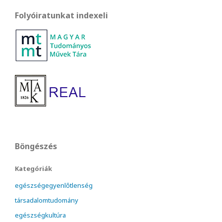
Folyóiratunkat indexeli
Böngészés
Kategóriák
egészségegyenlőtlenség
társadalomtudomány
egészségkultúra