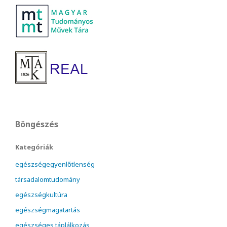
Böngészés
Kategóriák
egészségegyenlőtlenség
társadalomtudomány
egészségkultúra
egészségmagatartás
egészséges táplálkozás