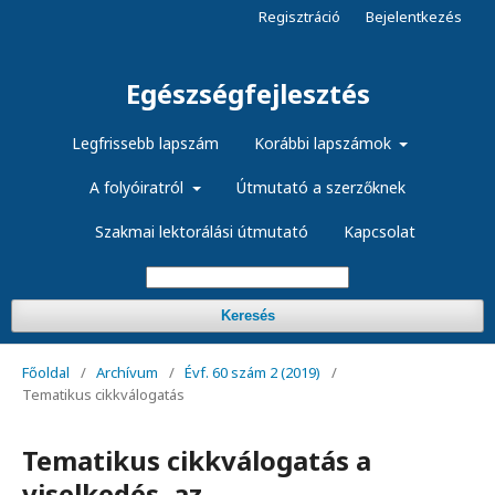
Regisztráció
Bejelentkezés
Egészségfejlesztés
Legfrissebb lapszám
Korábbi lapszámok
A folyóiratról
Útmutató a szerzőknek
Szakmai lektorálási útmutató
Kapcsolat
Keresés
Főoldal
/
Archívum
/
Évf. 60 szám 2 (2019)
/
Tematikus cikkválogatás
Tematikus cikkválogatás a
viselkedés, az