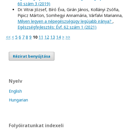
60 szám 3 (2019)
Dr. Vitrai József, Bíró Éva, Girán János, Kollányi Zsófia,
Pipicz Márton, Somhegyi Annamária, Várfalvi Marianna,
Milyen legyen a népegészségügy legújabb iránya?
,
Egészségfejlesztés: Évf. 62 szám 1 (2021)
<<
<
5
6
7
8
9
10
11
12
13
14
>
>>
Kézirat benyújtása
Nyelv
English
Hungarian
Folyóiratunkat indexeli