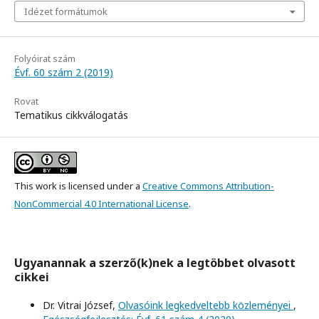
Idézet formátumok
Folyóirat szám
Évf. 60 szám 2 (2019)
Rovat
Tematikus cikkválogatás
This work is licensed under a
Creative Commons Attribution-
NonCommercial 4.0 International License
.
Ugyanannak a szerző(k)nek a legtöbbet olvasott
cikkei
Dr. Vitrai József,
Olvasóink legkedveltebb közleményei
,