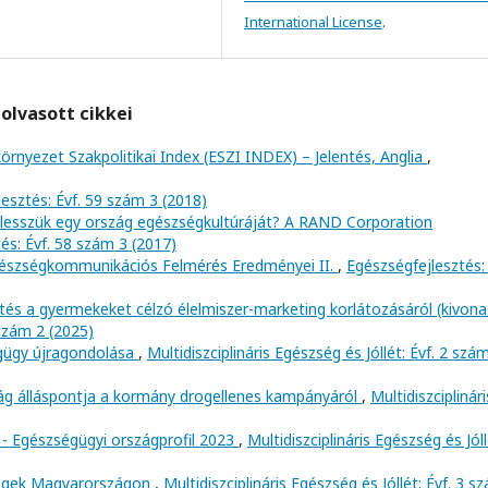
International License
.
olvasott cikkei
környezet Szakpolitikai Index (ESZI INDEX) – Jelentés, Anglia
,
esztés: Évf. 59 szám 3 (2018)
lesszük egy ország egészségkultúráját? A RAND Corporation
és: Évf. 58 szám 3 (2017)
észségkommunikációs Felmérés Eredményei II.
,
Egészségfejlesztés: 
tés a gyermekeket célzó élelmiszer-marketing korlátozásáról (kivon
 szám 2 (2025)
égügy újragondolása
,
Multidiszciplináris Egészség és Jóllét: Évf. 2 szá
ág álláspontja a kormány drogellenes kampányáról
,
Multidiszciplinári
 - Egészségügyi országprofil 2023
,
Multidiszciplináris Egészség és Jóll
égek Magyarországon
,
Multidiszciplináris Egészség és Jóllét: Évf. 3 s