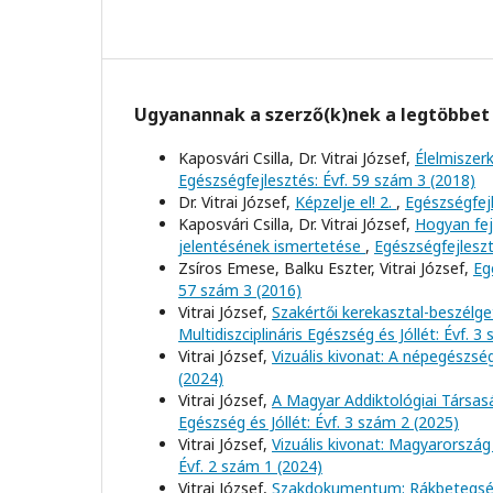
Ugyanannak a szerző(k)nek a legtöbbet 
Kaposvári Csilla, Dr. Vitrai József,
Élelmiszer
Egészségfejlesztés: Évf. 59 szám 3 (2018)
Dr. Vitrai József,
Képzelje el! 2.
,
Egészségfejl
Kaposvári Csilla, Dr. Vitrai József,
Hogyan fej
jelentésének ismertetése
,
Egészségfejleszt
Zsíros Emese, Balku Eszter, Vitrai József,
Eg
57 szám 3 (2016)
Vitrai József,
Szakértői kerekasztal-beszélge
Multidiszciplináris Egészség és Jóllét: Évf. 3
Vitrai József,
Vizuális kivonat: A népegészs
(2024)
Vitrai József,
A Magyar Addiktológiai Társas
Egészség és Jóllét: Évf. 3 szám 2 (2025)
Vitrai József,
Vizuális kivonat: Magyarország
Évf. 2 szám 1 (2024)
Vitrai József,
Szakdokumentum: Rákbetegs