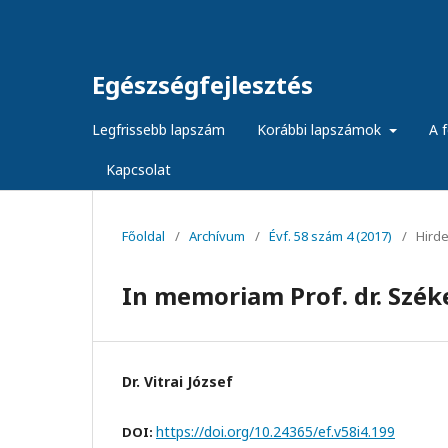
Egészségfejlesztés
Legfrissebb lapszám
Korábbi lapszámok
A f
Kapcsolat
Főoldal
/
Archívum
/
Évf. 58 szám 4 (2017)
/
Hird
In memoriam Prof. dr. Széke
Dr. Vitrai József
https://doi.org/10.24365/ef.v58i4.199
DOI: