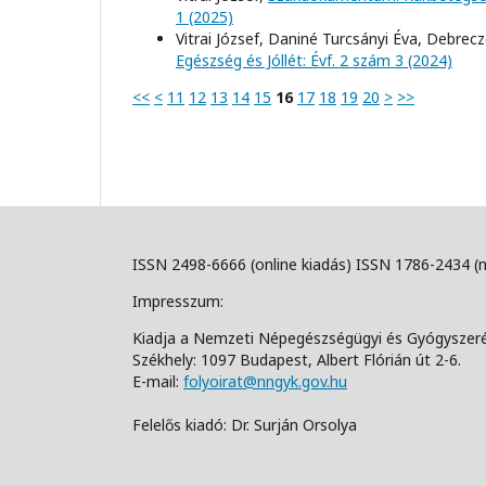
1 (2025)
Vitrai József, Daniné Turcsányi Éva, Debrec
Egészség és Jóllét: Évf. 2 szám 3 (2024)
<<
<
11
12
13
14
15
16
17
18
19
20
>
>>
ISSN 2498-6666 (online kiadás) ISSN 1786-2434 (
Impresszum:
Kiadja a Nemzeti Népegészségügyi és Gyógyszer
Székhely: 1097 Budapest, Albert Flórián út 2-6.
E-mail:
folyoirat@nngyk.gov.hu
Felelős kiadó: Dr. Surján Orsolya