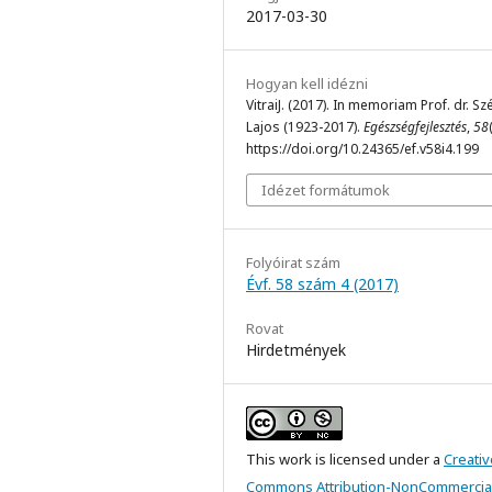
2017-03-30
Hogyan kell idézni
VitraiJ. (2017). In memoriam Prof. dr. Sz
Lajos (1923-2017).
Egészségfejlesztés
,
58
https://doi.org/10.24365/ef.v58i4.199
Idézet formátumok
Folyóirat szám
Évf. 58 szám 4 (2017)
Rovat
Hirdetmények
This work is licensed under a
Creativ
Commons Attribution-NonCommercial