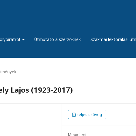
olyóiratról
Útmutató a szerzőknek
Szakmai lektorálási ú
etmények
ly Lajos (1923-2017)
teljes szöveg
Megjelent