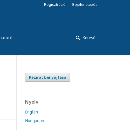
Regisztráció
Bejelentkezés
tmutató
Keresés
Kézirat benyújtása
Nyelv
English
Hungarian