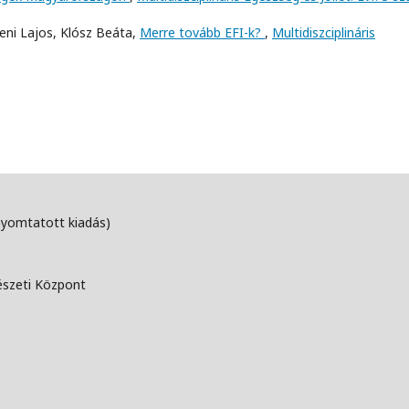
zeni Lajos, Klósz Beáta,
Merre tovább EFI-k?
,
Multidiszciplináris
nyomtatott kiadás)
észeti Központ