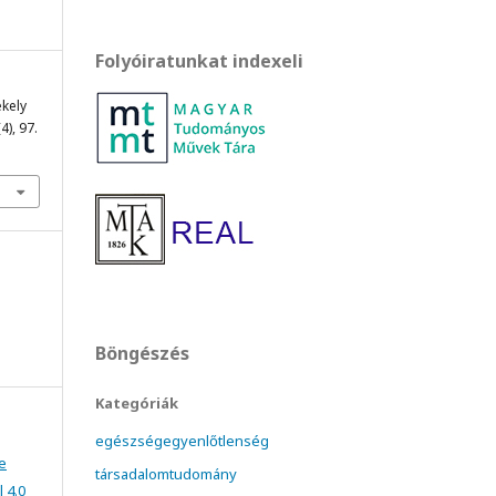
Folyóiratunkat indexeli
ékely
(4), 97.
Böngészés
Kategóriák
egészségegyenlőtlenség
e
társadalomtudomány
 4.0