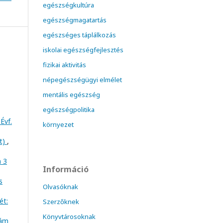
egészségkultúra
egészségmagatartás
egészséges táplálkozás
iskolai egészségfejlesztés
fizikai aktivitás
népegészségügyi elmélet
mentális egészség
egészségpolitika
Évf.
környezet
at)
,
m 3
Információ
s
Olvasóknak
ét:
Szerzőknek
Könyvtárosoknak
zám