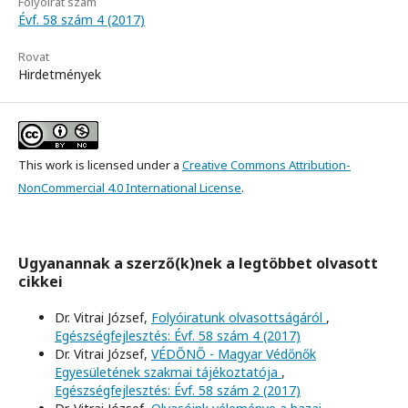
Folyóirat szám
Évf. 58 szám 4 (2017)
Rovat
Hirdetmények
This work is licensed under a
Creative Commons Attribution-
NonCommercial 4.0 International License
.
Ugyanannak a szerző(k)nek a legtöbbet olvasott
cikkei
Dr. Vitrai József,
Folyóiratunk olvasottságáról
,
Egészségfejlesztés: Évf. 58 szám 4 (2017)
Dr. Vitrai József,
VÉDŐNŐ - Magyar Védőnők
Egyesületének szakmai tájékoztatója
,
Egészségfejlesztés: Évf. 58 szám 2 (2017)