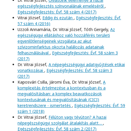
Dr. Vitrai József,
Olvasóink véleménye a hazai
egészségfejlesztés színvonalának emeléséről
,
Egészségfejlesztés: Évf. 58 szám 4 (2017)
Vitrai József,
Eddig és ezután
,
Egészségfejlesztés: Évf.
57 szám 4 (2016)
Uzzoli Annamária, Dr. Vitrai József, Tóth Gergely,
Az
egészségügyi ellátáshoz való hozzáférés területi
egyenlőtlenségeinek vizsgálata az akut
szívizominfarktus okozta halálozás adatainak
felhasználásával
,
Egészségfejlesztés: Évf. 58 szám 3
(2017)
Dr. Vitrai József,
A népegészségügyi adatgyűjtések etikai
vonatkozásai
,
Egészségfejlesztés: Évf. 58 szám 3
(2017)
Kaposvári Csilla, Járomi Éva, Dr. Vitrai József,
A
komplexitás értelmezése a kontextusban és a
megvalósításban: a komplex beavatkozások
kontextusának és megvalósításának (CICI)
keretrendszere - ismertetés
,
Egészségfejlesztés: Évf. 59
szám 1 (2018)
Dr. Vitrai József,
Félúton vagy tévúton? A hazai
népegészségügyi szolgálat átalakítás alatt…
,
Egészségfejlesztés: Évf. 58 szám 2 (2017)