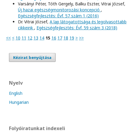
Varsányi Péter, Tóth Gergely, Balku Eszter, Vitrai József,
Új hazai egészségmonitorozási koncepció
,
Egészségfejlesztés: Évf. 57 szám 1 (2016)
Dr. Vitrai József,
A lap látogatottsága és legolvasottabb
cikkeink
,
Egészségfejlesztés: Évf. 59 szám 3 (2018)
<<
<
10
11
12
13
14
15
16
17
18
19
>
>>
Kézirat benyújtása
Nyelv
English
Hungarian
Folyóiratunkat indexeli