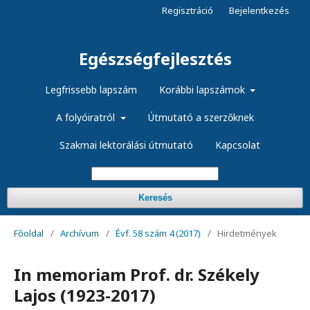
Regisztráció
Bejelentkezés
Egészségfejlesztés
Legfrissebb lapszám
Korábbi lapszámok
A folyóiratról
Útmutató a szerzőknek
Szakmai lektorálási útmutató
Kapcsolat
Keresés
Főoldal
/
Archívum
/
Évf. 58 szám 4 (2017)
/
Hirdetmények
In memoriam Prof. dr. Székely
Lajos (1923-2017)