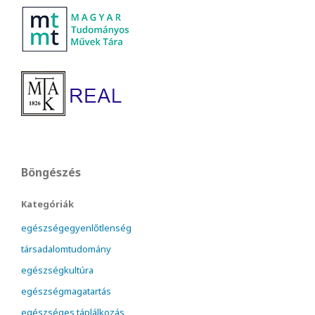
Böngészés
Kategóriák
egészségegyenlőtlenség
társadalomtudomány
egészségkultúra
egészségmagatartás
egészséges táplálkozás