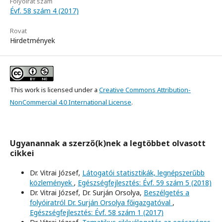
Folyóirat szám
Évf. 58 szám 4 (2017)
Rovat
Hirdetmények
This work is licensed under a
Creative Commons Attribution-
NonCommercial 4.0 International License
.
Ugyanannak a szerző(k)nek a legtöbbet olvasott
cikkei
Dr. Vitrai József,
Látogatói statisztikák, legnépszerűbb
közlemények
,
Egészségfejlesztés: Évf. 59 szám 5 (2018)
Dr. Vitrai József, Dr. Surján Orsolya,
Beszélgetés a
folyóiratról Dr. Surján Orsolya főigazgatóval
,
Egészségfejlesztés: Évf. 58 szám 1 (2017)