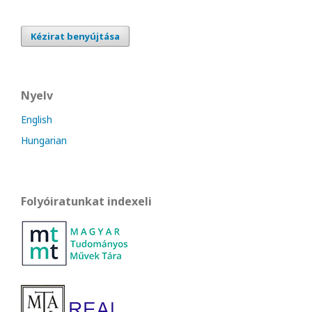
Kézirat benyújtása
Nyelv
English
Hungarian
Folyóiratunkat indexeli