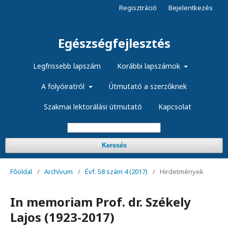
Regisztráció
Bejelentkezés
Egészségfejlesztés
Legfrissebb lapszám
Korábbi lapszámok
A folyóiratról
Útmutató a szerzőknek
Szakmai lektorálási útmutató
Kapcsolat
Keresés
Főoldal
/
Archívum
/
Évf. 58 szám 4 (2017)
/
Hirdetmények
In memoriam Prof. dr. Székely
Lajos (1923-2017)