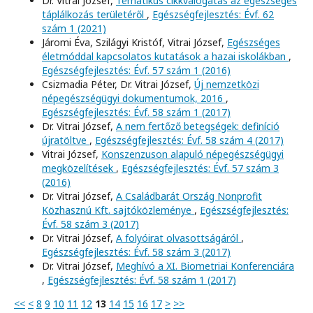
Dr. Vitrai József,
Tematikus cikkválogatás az egészséges
táplálkozás területéről
,
Egészségfejlesztés: Évf. 62
szám 1 (2021)
Járomi Éva, Szilágyi Kristóf, Vitrai József,
Egészséges
életmóddal kapcsolatos kutatások a hazai iskolákban
,
Egészségfejlesztés: Évf. 57 szám 1 (2016)
Csizmadia Péter, Dr. Vitrai József,
Új nemzetközi
népegészségügyi dokumentumok, 2016
,
Egészségfejlesztés: Évf. 58 szám 1 (2017)
Dr. Vitrai József,
A nem fertőző betegségek: definíció
újratöltve
,
Egészségfejlesztés: Évf. 58 szám 4 (2017)
Vitrai József,
Konszenzuson alapuló népegészségügyi
megközelítések
,
Egészségfejlesztés: Évf. 57 szám 3
(2016)
Dr. Vitrai József,
A Családbarát Ország Nonprofit
Közhasznú Kft. sajtóközleménye
,
Egészségfejlesztés:
Évf. 58 szám 3 (2017)
Dr. Vitrai József,
A folyóirat olvasottságáról
,
Egészségfejlesztés: Évf. 58 szám 3 (2017)
Dr. Vitrai József,
Meghívó a XI. Biometriai Konferenciára
,
Egészségfejlesztés: Évf. 58 szám 1 (2017)
<<
<
8
9
10
11
12
13
14
15
16
17
>
>>