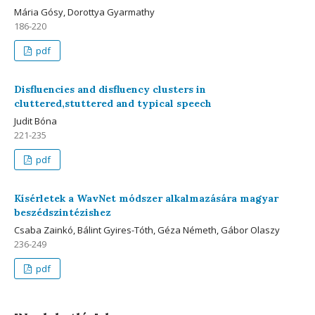
Mária Gósy, Dorottya Gyarmathy
186-220
pdf
Disfluencies and disfluency clusters in
cluttered,stuttered and typical speech
Judit Bóna
221-235
pdf
Kísérletek a WavNet módszer alkalmazására magyar
beszédszintézishez
Csaba Zainkó, Bálint Gyires-Tóth, Géza Németh, Gábor Olaszy
236-249
pdf