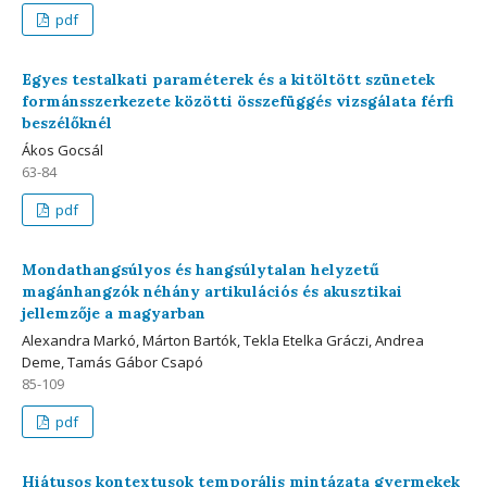
pdf
Egyes testalkati paraméterek és a kitöltött szünetek
formánsszerkezete közötti összefüggés vizsgálata férfi
beszélőknél
Ákos Gocsál
63-84
pdf
Mondathangsúlyos és hangsúlytalan helyzetű
magánhangzók néhány artikulációs és akusztikai
jellemzője a magyarban
Alexandra Markó, Márton Bartók, Tekla Etelka Gráczi, Andrea
Deme, Tamás Gábor Csapó
85-109
pdf
Hiátusos kontextusok temporális mintázata gyermekek