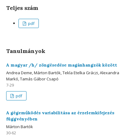
Teljes szám
pdf
Tanulmányok
A magyar /h/ zöngésedése magánhangzók között
Andrea Deme, Márton Bartók, Tekla Etelka Gráczi, Alexandra
Markó, Tamás Gábor Csapó
7-29
pdf
A gégeműködés variabilitása az érzelemkifejezés
függvényében
Márton Bartók
30-62