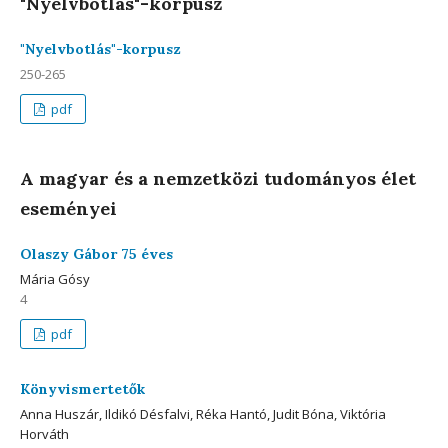
"Nyelvbotlás"-korpusz
"Nyelvbotlás"-korpusz
250-265
pdf
A magyar és a nemzetközi tudományos élet
eseményei
Olaszy Gábor 75 éves
Mária Gósy
4
pdf
Könyvismertetők
Anna Huszár, Ildikó Désfalvi, Réka Hantó, Judit Bóna, Viktória
Horváth