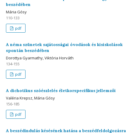
beszédében
Mária Gósy
110-133
pdf
A néma szünetek sajátosságai óvodások és kisiskolások
spontán beszédében
Dorottya Gyarmathy, Viktória Horváth
134-155
pdf
A dichotikus szóészlelés életkorspecifikus jellemzői
Valéria Krepsz, Mária Gósy
156-185
pdf
A beszédindulás késésének hatása a beszédfeldolgozásra