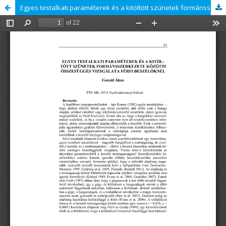
Egyes testalkati paraméterek és a kitöltött szünetek formánsszerkezete közötti összefüggés vizsgálata férfi beszélőknél