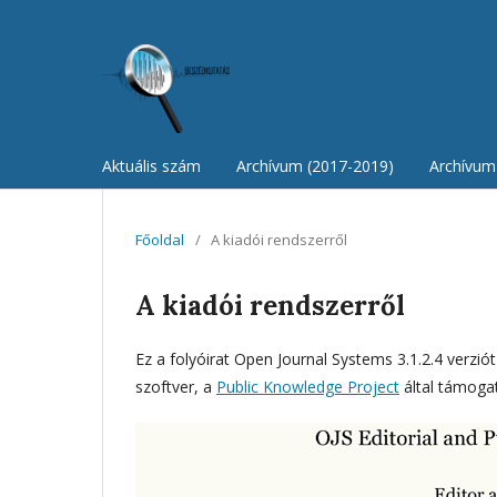
Aktuális szám
Archívum (2017-2019)
Archívum 
Főoldal
/
A kiadói rendszerről
A kiadói rendszerről
Ez a folyóirat Open Journal Systems 3.1.2.4 verzió
szoftver, a
Public Knowledge Project
által támogat