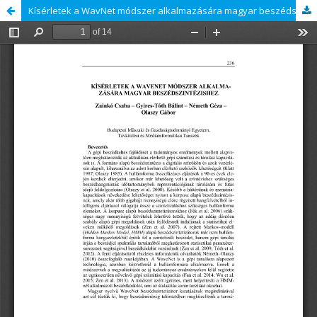
Kísérletek a WavNet módszer alkalmazására magyar beszédszintézishez