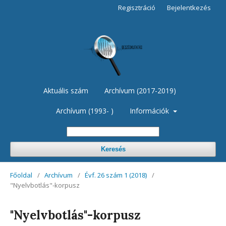
Regisztráció
Bejelentkezés
Aktuális szám
Archívum (2017-2019)
Archívum (1993- )
Információk
Keresés
Főoldal
/
Archívum
/
Évf. 26 szám 1 (2018)
/
"Nyelvbotlás"-korpusz
"Nyelvbotlás"-korpusz