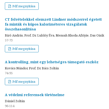
Pdf megnyitása
CT felvételekkel elemzett Lindner módszerrel égetett
fa minták és kúpos kaloriméteres vizsgálatok
összehasonlítása
Biró András, Prof. Dr. Lublóy Éva, Mensah Rhoda Afriyie, Das Oisik
57-73
Pdf megnyitása
A kontrolling, mint egy lehetséges támogató eszköz
Kovács Nándor, Prof. Dr. Bács Zoltán
74-95
Pdf megnyitása
A védelmi referensek történelme
Dániel Zoltán
96-114