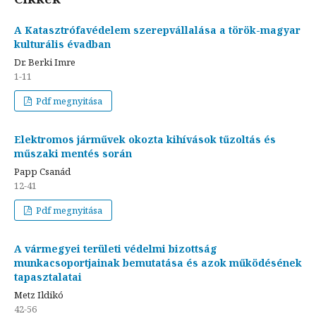
A Katasztrófavédelem szerepvállalása a török-magyar
kulturális évadban
Dr. Berki Imre
1-11
Pdf megnyitása
Elektromos járművek okozta kihívások tűzoltás és
műszaki mentés során
Papp Csanád
12-41
Pdf megnyitása
A vármegyei területi védelmi bizottság
munkacsoportjainak bemutatása és azok működésének
tapasztalatai
Metz Ildikó
42-56