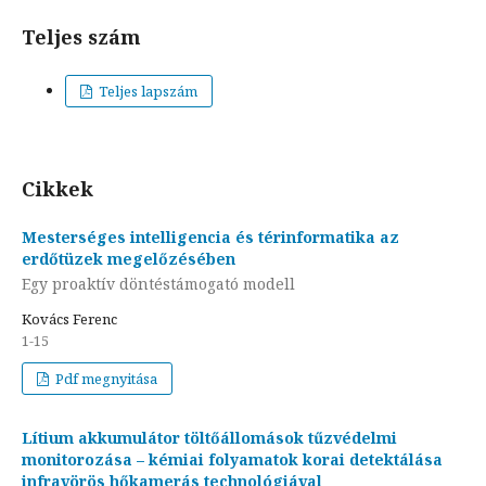
Teljes szám
Teljes lapszám
Cikkek
Mesterséges intelligencia és térinformatika az
erdőtüzek megelőzésében
Egy proaktív döntéstámogató modell
Kovács Ferenc
1-15
Pdf megnyitása
Lítium akkumulátor töltőállomások tűzvédelmi
monitorozása – kémiai folyamatok korai detektálása
infravörös hőkamerás technológiával