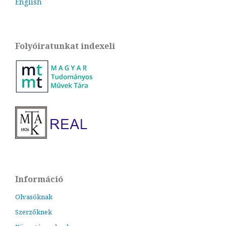
English
Folyóiratunkat indexeli
Információ
Olvasóknak
Szerzőknek