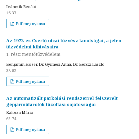
Iváncsik Renátó
16-37
Pdf megnyitása
Az 1972-es Csertő utcai tűzvész tanulságai, a jelen
tűzvédelmi kihívásaira
1. rész: mentőtűzvédelem
Benjámin Hózer, Dr. Gyimesi Anna, Dr. Bérczi László
38-62
Pdf megnyitása
Az automatizált parkolási rendszerrel felszerelt
gépjárműtárolók tűzoltási sajátosságai
Kalocsa Márió
63-74
Pdf megnyitása