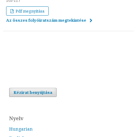
103-117
Pdf megnyitása
Az összes folyóiratszám megtekintése
Kézirat benyújtása
Nyelv
Hungarian