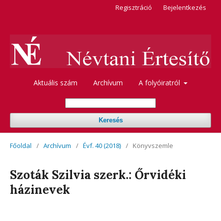
Regisztráció
Bejelentkezés
Aktuális szám
Archívum
A folyóiratról
Keresés
Főoldal
/
Archívum
/
Évf. 40 (2018)
/
Könyvszemle
Szoták Szilvia szerk.: Őrvidéki
házinevek