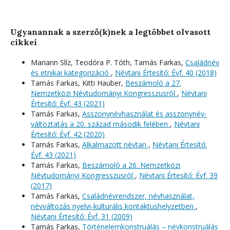
Ugyanannak a szerző(k)nek a legtöbbet olvasott
cikkei
Mariann Slíz, Teodóra P. Tóth, Tamás Farkas,
Családnév
és etnikai kategorizáció
,
Névtani Értesítő: Évf. 40 (2018)
Tamás Farkas, Kitti Hauber,
Beszámoló a 27.
Nemzetközi Névtudományi Kongresszusról
,
Névtani
Értesítő: Évf. 43 (2021)
Tamás Farkas,
Asszonynévhasználat és asszonynév-
változtatás a 20. század második felében
,
Névtani
Értesítő: Évf. 42 (2020)
Tamás Farkas,
Alkalmazott névtan
,
Névtani Értesítő:
Évf. 43 (2021)
Tamás Farkas,
Beszámoló a 26. Nemzetközi
Névtudományi Kongresszusról
,
Névtani Értesítő: Évf. 39
(2017)
Tamás Farkas,
Családnévrendszer, névhasználat,
névváltozás nyelvi-kulturális kontaktushelyzetben
,
Névtani Értesítő: Évf. 31 (2009)
Tamás Farkas,
Történelemkonstruálás – névkonstruálás