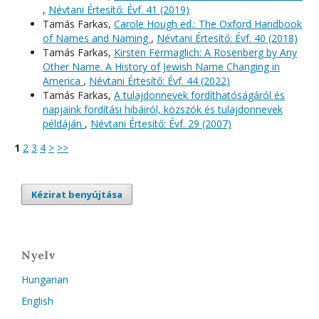
,
Névtani Értesítő: Évf. 41 (2019)
Tamás Farkas,
Carole Hough ed.: The Oxford Handbook
of Names and Naming
,
Névtani Értesítő: Évf. 40 (2018)
Tamás Farkas,
Kirsten Fermaglich: A Rosenberg by Any
Other Name. A History of Jewish Name Changing in
America
,
Névtani Értesítő: Évf. 44 (2022)
Tamás Farkas,
A tulajdonnevek fordíthatóságáról és
napjaink fordítási hibáiról, közszók és tulajdonnevek
példáján
,
Névtani Értesítő: Évf. 29 (2007)
1
2
3
4
>
>>
Kézirat benyújtása
Nyelv
Hungarian
English