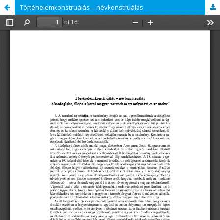
Történelemkonstruálás – névkonstruálás