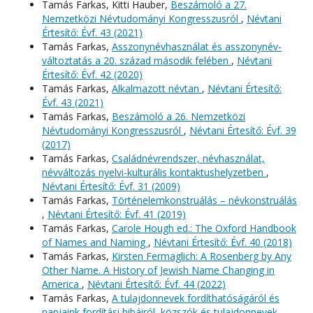
Tamás Farkas, Kitti Hauber,
Beszámoló a 27.
Nemzetközi Névtudományi Kongresszusról
,
Névtani
Értesítő: Évf. 43 (2021)
Tamás Farkas,
Asszonynévhasználat és asszonynév-
változtatás a 20. század második felében
,
Névtani
Értesítő: Évf. 42 (2020)
Tamás Farkas,
Alkalmazott névtan
,
Névtani Értesítő:
Évf. 43 (2021)
Tamás Farkas,
Beszámoló a 26. Nemzetközi
Névtudományi Kongresszusról
,
Névtani Értesítő: Évf. 39
(2017)
Tamás Farkas,
Családnévrendszer, névhasználat,
névváltozás nyelvi-kulturális kontaktushelyzetben
,
Névtani Értesítő: Évf. 31 (2009)
Tamás Farkas,
Történelemkonstruálás – névkonstruálás
,
Névtani Értesítő: Évf. 41 (2019)
Tamás Farkas,
Carole Hough ed.: The Oxford Handbook
of Names and Naming
,
Névtani Értesítő: Évf. 40 (2018)
Tamás Farkas,
Kirsten Fermaglich: A Rosenberg by Any
Other Name. A History of Jewish Name Changing in
America
,
Névtani Értesítő: Évf. 44 (2022)
Tamás Farkas,
A tulajdonnevek fordíthatóságáról és
napjaink fordítási hibáiról, közszók és tulajdonnevek