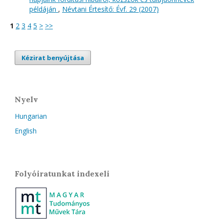
példáján
,
Névtani Értesítő: Évf. 29 (2007)
1
2
3
4
5
>
>>
Kézirat benyújtása
Nyelv
Hungarian
English
Folyóiratunkat indexeli