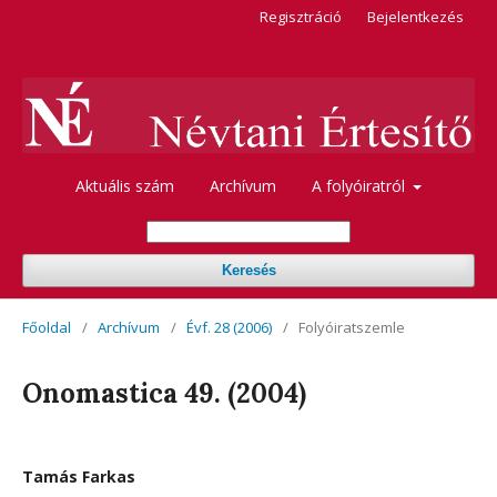
Regisztráció
Bejelentkezés
Aktuális szám
Archívum
A folyóiratról
Keresés
Főoldal
/
Archívum
/
Évf. 28 (2006)
/
Folyóiratszemle
Onomastica 49. (2004)
Tamás Farkas