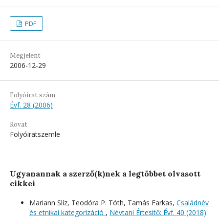
PDF
Megjelent
2006-12-29
Folyóirat szám
Évf. 28 (2006)
Rovat
Folyóiratszemle
Ugyanannak a szerző(k)nek a legtöbbet olvasott
cikkei
Mariann Slíz, Teodóra P. Tóth, Tamás Farkas,
Családnév
és etnikai kategorizáció
,
Névtani Értesítő: Évf. 40 (2018)