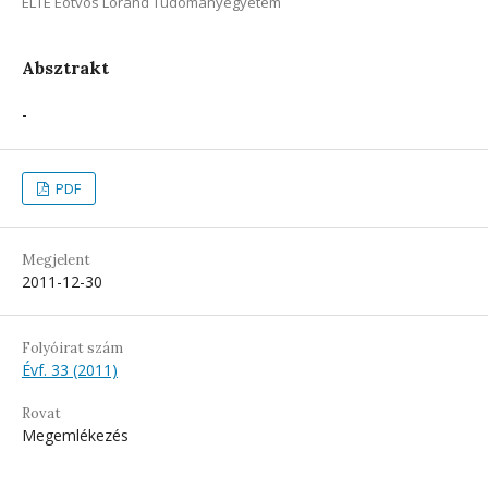
ELTE Eötvös Loránd Tudományegyetem
Absztrakt
-
PDF
Megjelent
2011-12-30
Folyóirat szám
Évf. 33 (2011)
Rovat
Megemlékezés