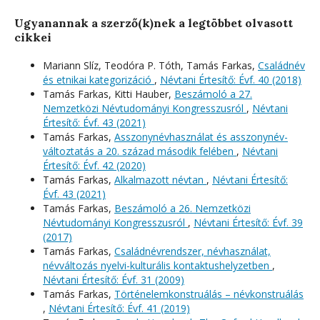
Ugyanannak a szerző(k)nek a legtöbbet olvasott
cikkei
Mariann Slíz, Teodóra P. Tóth, Tamás Farkas,
Családnév
és etnikai kategorizáció
,
Névtani Értesítő: Évf. 40 (2018)
Tamás Farkas, Kitti Hauber,
Beszámoló a 27.
Nemzetközi Névtudományi Kongresszusról
,
Névtani
Értesítő: Évf. 43 (2021)
Tamás Farkas,
Asszonynévhasználat és asszonynév-
változtatás a 20. század második felében
,
Névtani
Értesítő: Évf. 42 (2020)
Tamás Farkas,
Alkalmazott névtan
,
Névtani Értesítő:
Évf. 43 (2021)
Tamás Farkas,
Beszámoló a 26. Nemzetközi
Névtudományi Kongresszusról
,
Névtani Értesítő: Évf. 39
(2017)
Tamás Farkas,
Családnévrendszer, névhasználat,
névváltozás nyelvi-kulturális kontaktushelyzetben
,
Névtani Értesítő: Évf. 31 (2009)
Tamás Farkas,
Történelemkonstruálás – névkonstruálás
,
Névtani Értesítő: Évf. 41 (2019)