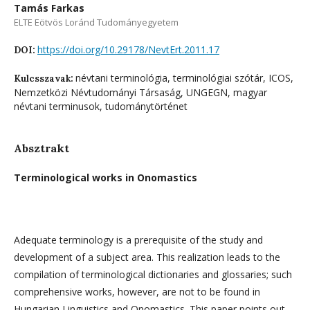
Tamás Farkas
ELTE Eötvös Loránd Tudományegyetem
https://doi.org/10.29178/NevtErt.2011.17
DOI:
névtani terminológia, terminológiai szótár, ICOS,
Kulcsszavak:
Nemzetközi Névtudományi Társaság, UNGEGN, magyar
névtani terminusok, tudománytörténet
Absztrakt
Terminological works in Onomastics
Adequate terminology is a prerequisite of the study and
development of a subject area. This realization leads to the
compilation of terminological dictionaries and glossaries; such
comprehensive works, however, are not to be found in
Hungarian Linguistics and Onomastics. This paper points out