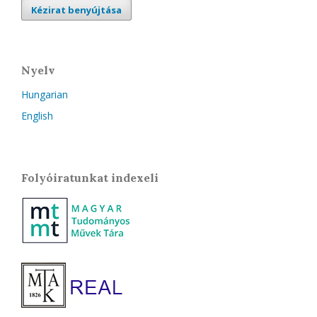
Kézirat benyújtása
Nyelv
Hungarian
English
Folyóiratunkat indexeli