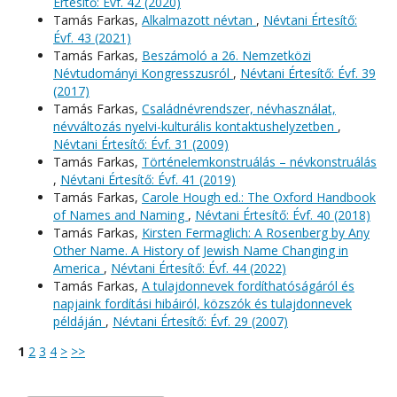
Értesítő: Évf. 42 (2020)
Tamás Farkas,
Alkalmazott névtan
,
Névtani Értesítő:
Évf. 43 (2021)
Tamás Farkas,
Beszámoló a 26. Nemzetközi
Névtudományi Kongresszusról
,
Névtani Értesítő: Évf. 39
(2017)
Tamás Farkas,
Családnévrendszer, névhasználat,
névváltozás nyelvi-kulturális kontaktushelyzetben
,
Névtani Értesítő: Évf. 31 (2009)
Tamás Farkas,
Történelemkonstruálás – névkonstruálás
,
Névtani Értesítő: Évf. 41 (2019)
Tamás Farkas,
Carole Hough ed.: The Oxford Handbook
of Names and Naming
,
Névtani Értesítő: Évf. 40 (2018)
Tamás Farkas,
Kirsten Fermaglich: A Rosenberg by Any
Other Name. A History of Jewish Name Changing in
America
,
Névtani Értesítő: Évf. 44 (2022)
Tamás Farkas,
A tulajdonnevek fordíthatóságáról és
napjaink fordítási hibáiról, közszók és tulajdonnevek
példáján
,
Névtani Értesítő: Évf. 29 (2007)
1
2
3
4
>
>>