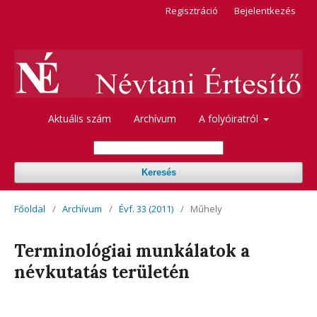
Regisztráció
Bejelentkezés
Aktuális szám
Archívum
A folyóiratról
Keresés
Főoldal
/
Archívum
/
Évf. 33 (2011)
/
Műhely
Terminológiai munkálatok a
névkutatás területén