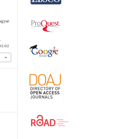
Magyar
.
02.02