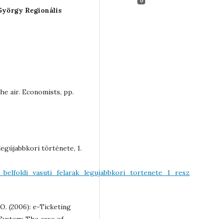
0
György Regionális
he air. Economists, pp.
legújabbkori története, 1.
belfoldi_vasuti_felarak_legujabbkori_tortenete_1_resz
 (2006): e-Ticketing