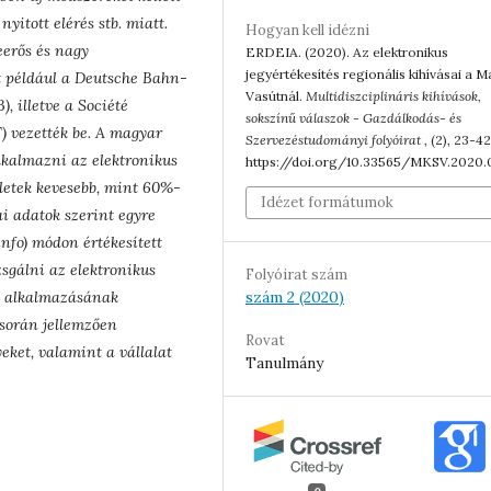
nyitott elérés stb. miatt.
Hogyan kell idézni
eerős és nagy
ERDEIA. (2020). Az elektronikus
jegyértékesítés regionális kihívásai a 
t például a Deutsche Bahn-
Vasútnál.
Multidiszciplináris kihívások,
 illetve a Société
sokszínű válaszok - Gazdálkodás- és
 vezették be. A magyar
Szervezéstudományi folyóirat
, (2), 23-42
alkalmazni az elektronikus
https://doi.org/10.33565/MKSV.2020.
rletek kevesebb, mint 60%-
Idézet formátumok
ai adatok szerint egyre
info) módon értékesített
sgálni az elektronikus
Folyóirat szám
szám 2 (2020)
és alkalmazásának
során jellemzően
Rovat
ket, valamint a vállalat
Tanulmány