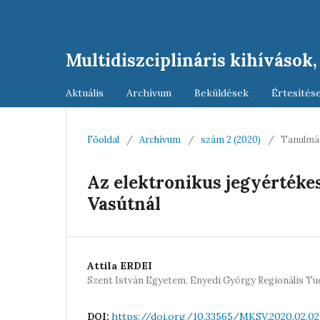
Multidiszciplináris kihívások
Aktuális
Archívum
Beküldések
Értesítés
Főoldal
/
Archívum
/
szám 2 (2020)
/
Tanulmá
Az elektronikus jegyértékes
Vasútnál
Attila ERDEI
Szent István Egyetem, Enyedi György Regionális T
https://doi.org/10.33565/MKSV.2020.02.02
DOI: