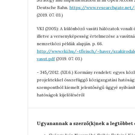
Strategy and Implementation in an Open Access 
Deutsche Bahn.
https://www.researchgate.net/
(2019. 07. 03.)
VKI (2005): A különböző vasúti hálózatok vonali 
illetve a versenyképesség értelmezése a vasútnál
nemzetközi példák alapján. p. 66.
http://www.vki.hu/~tfleisch/~haver/szakiro
vasut.pdf
(2019. 07. 03.)
- 345/2012. (XII.6.) Kormány rendelet: egyes köz
projektekkel összefüggő közigazgatási hatóság
szempontból kiemelt jelentőségű üggyé nyilvánít
hatóságok kijelöléséről
Ugyanannak a szerző(k)nek a legtöbbet 