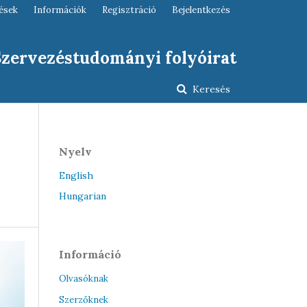
ések
Információk
Regisztráció
Bejelentkezés
 Szervezéstudományi folyóirat
Keresés
Nyelv
English
Hungarian
Információ
Olvasóknak
Szerzőknek