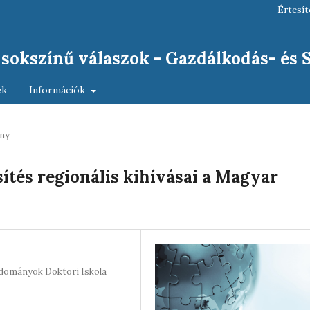
Értesít
, sokszínű válaszok - Gazdálkodás- és
ek
Információk
ny
ítés regionális kihívásai a Magyar
udományok Doktori Iskola