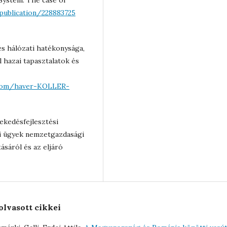
System: The case of
publication/228883725
és hálózati hatékonysága,
 hazai tapasztalatok és
dalom/haver-KOLLER-
lekedésfejlesztési
i ügyek nemzetgazdasági
ásáról és az eljáró
olvasott cikkei