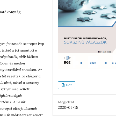
 hatékonyság
egyre fontosabb szerepet kap
. Ebből a folyamatból a
olgáltatók, akik időben
 időben és módon
enytársaikkal szemben. Az
től vezették be először a
dásokat, mivel a verseny
Pdf
szközt meg kellett
égitársaságok
örténik. A vasúti
Megjelent
2020-05-15
európai elterjedésének
ében új módszereket kellett