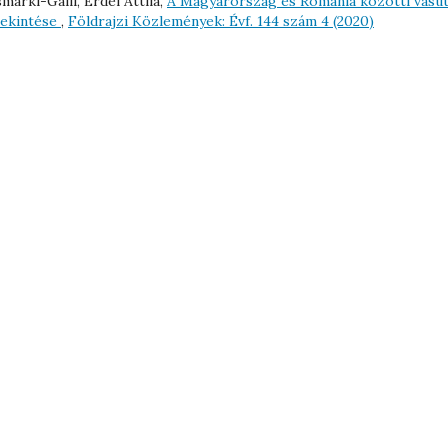
márki-Galli, Erdei Attila,
A Magyarország és Románia közötti vasút
tekintése
,
Földrajzi Közlemények: Évf. 144 szám 4 (2020)