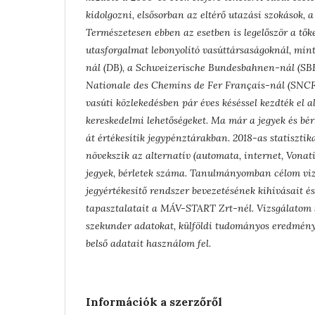
kidolgozni, elsősorban az eltérő utazási szokások, a 
Természetesen ebben az esetben is legelőször a tők
utasforgalmat lebonyolító vasúttársaságoknál, min
nál (DB), a Schweizerische Bundesbahnen-nál (SBB),
Nationale des Chemins de Fer Français-nál (SNCF)
vasúti közlekedésben pár éves késéssel kezdték el 
kereskedelmi lehetőségeket. Ma már a jegyek és bé
át értékesítik jegypénztárakban. 2018-as statisztik
növekszik az alternatív (automata, internet, Vonat
jegyek, bérletek száma. Tanulmányomban célom viz
jegyértékesítő rendszer bevezetésének kihívásait 
tapasztalatait a MÁV-START Zrt-nél. Vizsgálatom 
szekunder adatokat, külföldi tudományos eredménye
belső adatait használom fel.
Információk a szerzőről