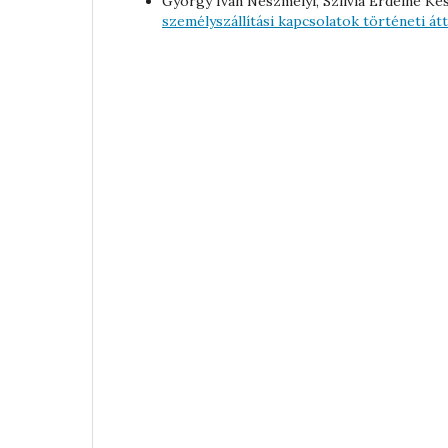
György Iván Neszmélyi, Szilvia Erdeiné Kés
személyszállítási kapcsolatok történeti át