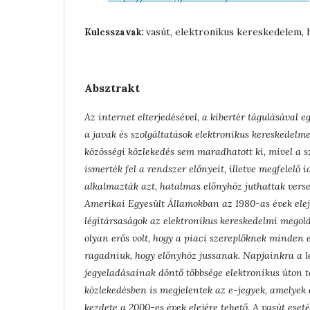
vasút, elektronikus kereskedelem,
Kulcsszavak:
Absztrakt
Az internet elterjedésével, a kibertér tágulásával 
a javak és szolgáltatások elektronikus kereskedelme
közösségi közlekedés sem maradhatott ki, mivel a sz
ismerték fel a rendszer előnyeit, illetve megfelelő
alkalmazták azt, hatalmas előnyhöz juthattak vers
Amerikai Egyesült Államokban az 1980-as évek elejé
légitársaságok az elektronikus kereskedelmi megol
olyan erős volt, hogy a piaci szereplőknek minden e
ragadniuk, hogy előnyhöz jussanak. Napjainkra a l
jegyeladásainak döntő többsége elektronikus úton t
közlekedésben is megjelentek az e-jegyek, amelyek 
kezdete a 2000-es évek elejére tehető. A vasút eset