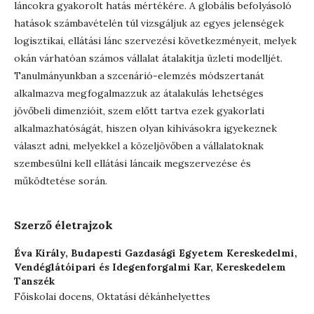
láncokra gyakorolt hatás mértékére. A globális befolyásoló
hatások számbavételén túl vizsgáljuk az egyes jelenségek
logisztikai, ellátási lánc szervezési következményeit, melyek
okán várhatóan számos vállalat átalakítja üzleti modelljét.
Tanulmányunkban a szcenárió-elemzés módszertanát
alkalmazva megfogalmazzuk az átalakulás lehetséges
jövőbeli dimenzióit, szem előtt tartva ezek gyakorlati
alkalmazhatóságát, hiszen olyan kihívásokra igyekeznek
választ adni, melyekkel a közeljövőben a vállalatoknak
szembesülni kell ellátási láncaik megszervezése és
működtetése során.
Szerző életrajzok
Éva Király,
Budapesti Gazdasági Egyetem Kereskedelmi,
Vendéglátóipari és Idegenforgalmi Kar, Kereskedelem
Tanszék
Főiskolai docens, Oktatási dékánhelyettes