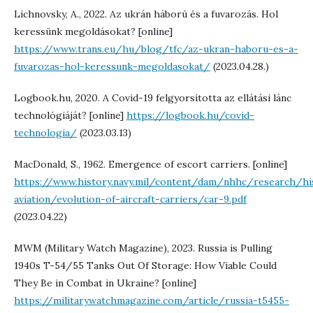
Lichnovsky, A., 2022. Az ukrán háború és a fuvarozás. Hol
keressünk megoldásokat? [online]
https://www.trans.eu/hu/blog/tfc/az-ukran-haboru-es-a-
fuvarozas-hol-keressunk-megoldasokat/
(2023.04.28.)
Logbook.hu, 2020. A Covid-19 felgyorsította az ellátási lánc
technológiáját? [online]
https://logbook.hu/covid-
technologia/
(2023.03.13)
MacDonald, S., 1962. Emergence of escort carriers. [online]
https://www.history.navy.mil/content/dam/nhhc/research/hi
aviation/evolution-of-aircraft-carriers/car-9.pdf
(2023.04.22)
MWM (Military Watch Magazine), 2023. Russia is Pulling
1940s T-54/55 Tanks Out Of Storage: How Viable Could
They Be in Combat in Ukraine? [online]
https://militarywatchmagazine.com/article/russia-t5455-