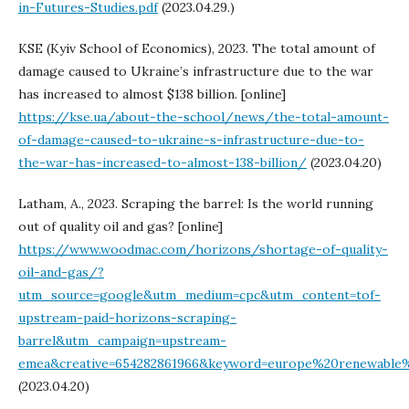
in-Futures-Studies.pdf
(2023.04.29.)
KSE (Kyiv School of Economics), 2023. The total amount of
damage caused to Ukraine’s infrastructure due to the war
has increased to almost $138 billion. [online]
https://kse.ua/about-the-school/news/the-total-amount-
of-damage-caused-to-ukraine-s-infrastructure-due-to-
the-war-has-increased-to-almost-138-billion/
(2023.04.20)
Latham, A., 2023. Scraping the barrel: Is the world running
out of quality oil and gas? [online]
https://www.woodmac.com/horizons/shortage-of-quality-
oil-and-gas/?
utm_source=google&utm_medium=cpc&utm_content=tof-
upstream-paid-horizons-scraping-
barrel&utm_campaign=upstream-
emea&creative=654282861966&keyword=europe%20renewable%
(2023.04.20)