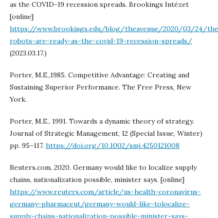
as the COVID-19 recession spreads. Brookings Intézet
[online]
https://www.brookings.edu/blog/theavenue/2020/03/24/th
robots-are-ready-as-the-covid-19-recession-spreads/
(2023.03.17.)
Porter, M.E.,1985. Competitive Advantage: Creating and
Sustaining Superior Performance. The Free Press, New
York.
Porter, M.E., 1991. Towards a dynamic theory of strategy.
Journal of Strategic Management, 12 (Special Issue, Winter)
pp. 95–117.
https://doi.org/10.1002/smj.4250121008
Reuters.com, 2020. Germany would like to localize supply
chains, nationalization possible, minister says. [online]
https://www.reuters.com/article/us-health-coronavirus-
germany-pharmaceut/germany-would-like-tolocalize-
supply-chains-nationalization-possible-minister-says-