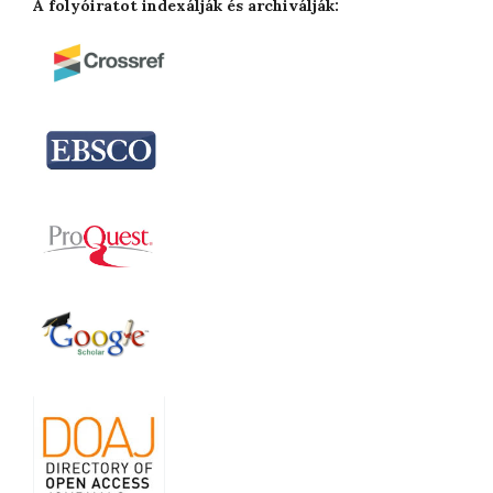
A folyóiratot indexálják és archiválják: