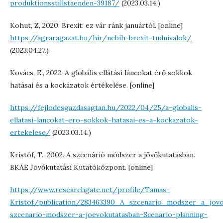
produktionsstillstaenden-39187/
(2023.03.14.)
Kohut, Z, 2020. Brexit: ez vár ránk januártól. [online]
https://agraragazat.hu/hir/nebih-brexit-tudnivalok/
(2023.04.27.)
Kovács, E., 2022. A globális ellátási láncokat érő sokkok
hatásai és a kockázatok értékelése. [online]
https://fejlodesgazdasagtan.hu/2022/04/25/a-globalis-
ellatasi-lancokat-ero-sokkok-hatasai-es-a-kockazatok-
ertekelese/
(2023.03.14.)
Kristóf, T., 2002. A szcenárió módszer a jövőkutatásban.
BKÁE Jövőkutatási Kutatóközpont. [online]
https://www.researchgate.net/profile/Tamas-
Kristof/publication/283463390_A_szcenario_modszer_a_jovo
szcenario-modszer-a-joevokutatasban-Scenario-planning-