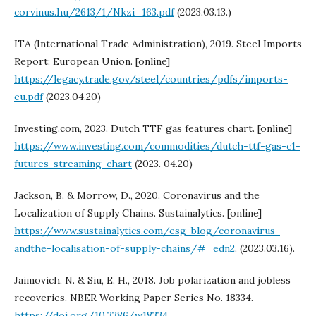
corvinus.hu/2613/1/Nkzi_163.pdf
(2023.03.13.)
ITA (International Trade Administration), 2019. Steel Imports
Report: European Union. [online]
https://legacy.trade.gov/steel/countries/pdfs/imports-
eu.pdf
(2023.04.20)
Investing.com, 2023. Dutch TTF gas features chart. [online]
https://www.investing.com/commodities/dutch-ttf-gas-c1-
futures-streaming-chart
(2023. 04.20)
Jackson, B. & Morrow, D., 2020. Coronavirus and the
Localization of Supply Chains. Sustainalytics. [online]
https://www.sustainalytics.com/esg-blog/coronavirus-
andthe-localisation-of-supply-chains/#_edn2
. (2023.03.16).
Jaimovich, N. & Siu, E. H., 2018. Job polarization and jobless
recoveries. NBER Working Paper Series No. 18334.
https://doi.org/10.3386/w18334