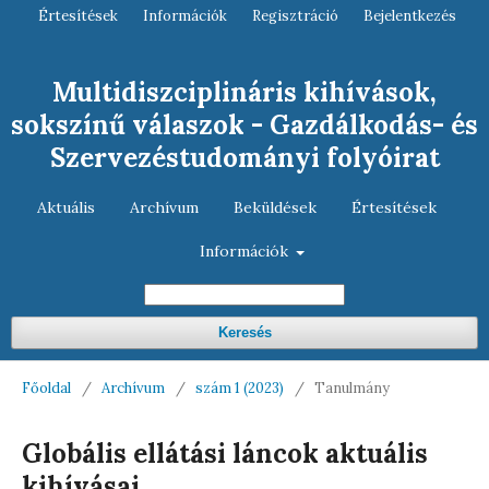
Értesítések
Információk
Regisztráció
Bejelentkezés
Multidiszciplináris kihívások,
sokszínű válaszok - Gazdálkodás- és
Szervezéstudományi folyóirat
Aktuális
Archívum
Beküldések
Értesítések
Információk
Keresés
Főoldal
/
Archívum
/
szám 1 (2023)
/
Tanulmány
Globális ellátási láncok aktuális
kihívásai