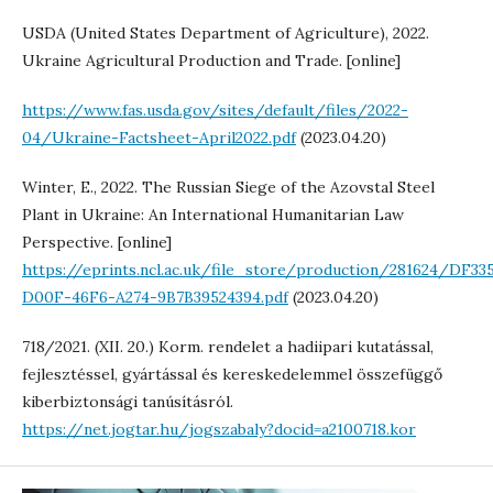
USDA (United States Department of Agriculture), 2022.
Ukraine Agricultural Production and Trade. [online]
https://www.fas.usda.gov/sites/default/files/2022-
04/Ukraine-Factsheet-April2022.pdf
(2023.04.20)
Winter, E., 2022. The Russian Siege of the Azovstal Steel
Plant in Ukraine: An International Humanitarian Law
Perspective. [online]
https://eprints.ncl.ac.uk/file_store/production/281624/DF3
D00F-46F6-A274-9B7B39524394.pdf
(2023.04.20)
718/2021. (XII. 20.) Korm. rendelet a hadiipari kutatással,
fejlesztéssel, gyártással és kereskedelemmel összefüggő
kiberbiztonsági tanúsításról.
https://net.jogtar.hu/jogszabaly?docid=a2100718.kor