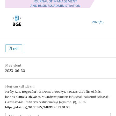
pdf
Megjelent
2023-06-30
Hogyan kell idézni
Király Éva, HegedűsF., & DomboróczkyZ. (2023). Globális ellátási
láncok aktuális kihívásai.
Multidiszciplináris kihívások, sokszínű válaszok -
Gazdálkodás- és Szervezéstudományi folyóirat
, (1), 55-92.
https://doi.org/10.33565/MKSV.2023.01.03