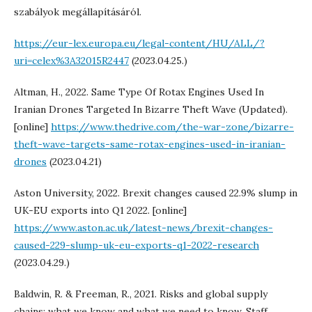
szabályok megállapításáról.
https://eur-lex.europa.eu/legal-content/HU/ALL/?
uri=celex%3A32015R2447
(2023.04.25.)
Altman, H., 2022. Same Type Of Rotax Engines Used In
Iranian Drones Targeted In Bizarre Theft Wave (Updated).
[online]
https://www.thedrive.com/the-war-zone/bizarre-
theft-wave-targets-same-rotax-engines-used-in-iranian-
drones
(2023.04.21)
Aston University, 2022. Brexit changes caused 22.9% slump in
UK-EU exports into Q1 2022. [online]
https://www.aston.ac.uk/latest-news/brexit-changes-
caused-229-slump-uk-eu-exports-q1-2022-research
(2023.04.29.)
Baldwin, R. & Freeman, R., 2021. Risks and global supply
chains: what we know and what we need to know. Staff