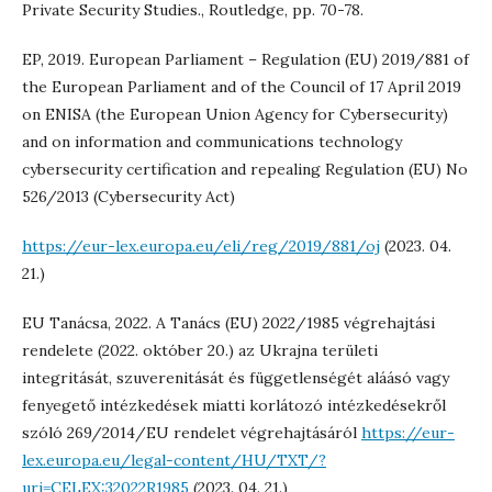
Private Security Studies., Routledge, pp. 70-78.
EP, 2019. European Parliament – Regulation (EU) 2019/881 of
the European Parliament and of the Council of 17 April 2019
on ENISA (the European Union Agency for Cybersecurity)
and on information and communications technology
cybersecurity certification and repealing Regulation (EU) No
526/2013 (Cybersecurity Act)
https://eur-lex.europa.eu/eli/reg/2019/881/oj
(2023. 04.
21.)
EU Tanácsa, 2022. A Tanács (EU) 2022/1985 végrehajtási
rendelete (2022. október 20.) az Ukrajna területi
integritását, szuverenitását és függetlenségét aláásó vagy
fenyegető intézkedések miatti korlátozó intézkedésekről
szóló 269/2014/EU rendelet végrehajtásáról
https://eur-
lex.europa.eu/legal-content/HU/TXT/?
uri=CELEX:32022R1985
(2023. 04. 21.)