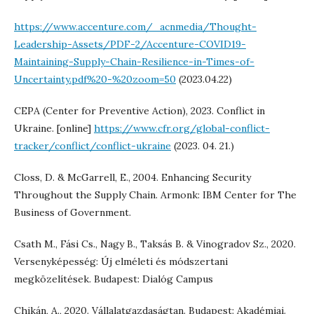
https://www.accenture.com/_acnmedia/Thought-
Leadership-Assets/PDF-2/Accenture-COVID19-
Maintaining-Supply-Chain-Resilience-in-Times-of-
Uncertainty.pdf%20-%20zoom=50
(2023.04.22)
CEPA (Center for Preventive Action), 2023. Conflict in
Ukraine. [online]
https://www.cfr.org/global-conflict-
tracker/conflict/conflict-ukraine
(2023. 04. 21.)
Closs, D. & McGarrell, E., 2004. Enhancing Security
Throughout the Supply Chain. Armonk: IBM Center for The
Business of Government.
Csath M., Fási Cs., Nagy B., Taksás B. & Vinogradov Sz., 2020.
Versenyképesség: Új elméleti és módszertani
megközelítések. Budapest: Dialóg Campus
Chikán, A., 2020. Vállalatgazdaságtan. Budapest: Akadémiai.