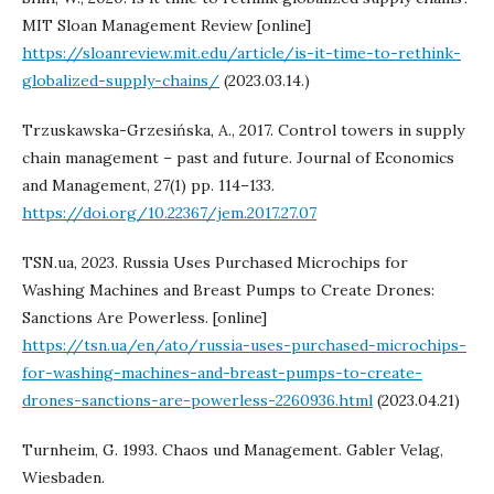
MIT Sloan Management Review [online]
https://sloanreview.mit.edu/article/is-it-time-to-rethink-
globalized-supply-chains/
(2023.03.14.)
Trzuskawska-Grzesińska, A., 2017. Control towers in supply
chain management – past and future. Journal of Economics
and Management, 27(1) pp. 114–133.
https://doi.org/10.22367/jem.2017.27.07
TSN.ua, 2023. Russia Uses Purchased Microchips for
Washing Machines and Breast Pumps to Create Drones:
Sanctions Are Powerless. [online]
https://tsn.ua/en/ato/russia-uses-purchased-microchips-
for-washing-machines-and-breast-pumps-to-create-
drones-sanctions-are-powerless-2260936.html
(2023.04.21)
Turnheim, G. 1993. Chaos und Management. Gabler Velag,
Wiesbaden.