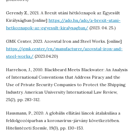
Gerendy Z., 2021. A Brexit utáni hétköznapok az Egyesült
Királyságban [online]
https://ado.hu/ado/a-brexit-utani-
hetkoznapok-az-egyesult-kiralysagban/
(2023. 04. 25.)
GMK Center, 2023. Azovstal Iron and Steel Works. [online]
https://gmk.center/en/manufacturer/azovstal-iron-and-
steel-works/
(2023.04.20)
Harrelson, J., 2010. Blackbeard Meets Blackwater: An Analysis
of International Conventions that Address Piracy and the
Use of Private Security Companies to Protect the Shipping
Industry. American University International Law Review,
25(2), pp. 283-312.
Hausmann, P., 2020. A globális ellátási láncok átalakulása a
feldolgozóiparban a koronavírus-járvány következtében.
Hitelintézeti Szemle, 19(3), pp. 130–153.