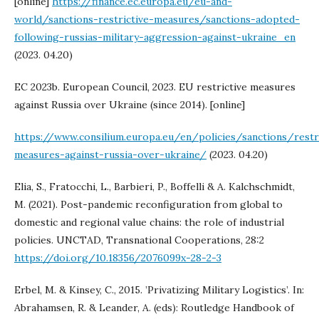
[online]
https://finance.ec.europa.eu/eu-and-
world/sanctions-restrictive-measures/sanctions-adopted-
following-russias-military-aggression-against-ukraine_en
(2023. 04.20)
EC 2023b. European Council, 2023. EU restrictive measures
against Russia over Ukraine (since 2014). [online]
https://www.consilium.europa.eu/en/policies/sanctions/restr
measures-against-russia-over-ukraine/
(2023. 04.20)
Elia, S., Fratocchi, L., Barbieri, P., Boffelli & A. Kalchschmidt,
M. (2021). Post-pandemic reconfiguration from global to
domestic and regional value chains: the role of industrial
policies. UNCTAD, Transnational Cooperations, 28:2
https://doi.org/10.18356/2076099x-28-2-3
Erbel, M. & Kinsey, C., 2015. ’Privatizing Military Logistics’. In:
Abrahamsen, R. & Leander, A. (eds): Routledge Handbook of