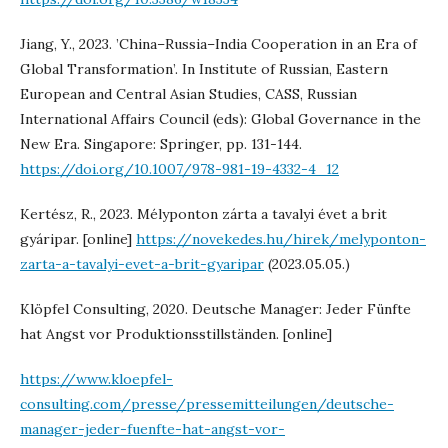
Jiang, Y., 2023. ’China–Russia–India Cooperation in an Era of
Global Transformation’. In Institute of Russian, Eastern
European and Central Asian Studies, CASS, Russian
International Affairs Council (eds): Global Governance in the
New Era. Singapore: Springer, pp. 131-144.
https://doi.org/10.1007/978-981-19-4332-4_12
Kertész, R., 2023. Mélyponton zárta a tavalyi évet a brit
gyáripar. [online]
https://novekedes.hu/hirek/melyponton-
zarta-a-tavalyi-evet-a-brit-gyaripar
(2023.05.05.)
Klöpfel Consulting, 2020. Deutsche Manager: Jeder Fünfte
hat Angst vor Produktionsstillständen. [online]
https://www.kloepfel-
consulting.com/presse/pressemitteilungen/deutsche-
manager-jeder-fuenfte-hat-angst-vor-