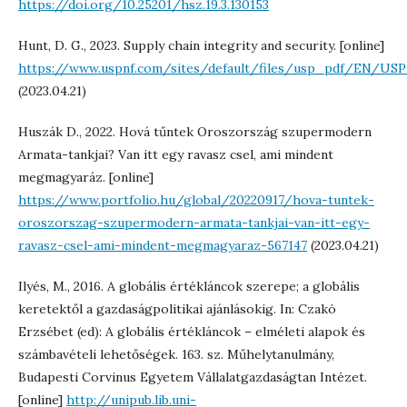
https://doi.org/10.25201/hsz.19.3.130153
Hunt, D. G., 2023. Supply chain integrity and security. [online]
https://www.uspnf.com/sites/default/files/usp_pdf/EN/US
(2023.04.21)
Huszák D., 2022. Hová tűntek Oroszország szupermodern
Armata-tankjai? Van itt egy ravasz csel, ami mindent
megmagyaráz. [online]
https://www.portfolio.hu/global/20220917/hova-tuntek-
oroszorszag-szupermodern-armata-tankjai-van-itt-egy-
ravasz-csel-ami-mindent-megmagyaraz-567147
(2023.04.21)
Ilyés, M., 2016. A globális értékláncok szerepe; a globális
keretektől a gazdaságpolitikai ajánlásokig. In: Czakó
Erzsébet (ed): A globális értékláncok – elméleti alapok és
számbavételi lehetőségek. 163. sz. Műhelytanulmány,
Budapesti Corvinus Egyetem Vállalatgazdaságtan Intézet.
[online]
http://unipub.lib.uni-