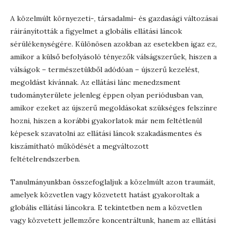
A közelmúlt környezeti-, társadalmi- és gazdasági változásai
ráirányították a figyelmet a globális ellátási láncok
sérülékenységére. Különösen azokban az esetekben igaz ez,
amikor a külső befolyásoló tényezők válságszerűek, hiszen a
válságok – természetükből adódóan – újszerű kezelést,
megoldást kívánnak. Az ellátási lánc menedzsment
tudományterülete jelenleg éppen olyan periódusban van,
amikor ezeket az újszerű megoldásokat szükséges felszínre
hozni, hiszen a korábbi gyakorlatok már nem feltétlenül
képesek szavatolni az ellátási láncok szakadásmentes és
kiszámítható működését a megváltozott
feltételrendszerben.
Tanulmányunkban összefoglaljuk a közelmúlt azon traumáit,
amelyek közvetlen vagy közvetett hatást gyakoroltak a
globális ellátási láncokra. E tekintetben nem a közvetlen
vagy közvetett jellemzőre koncentráltunk, hanem az ellátási