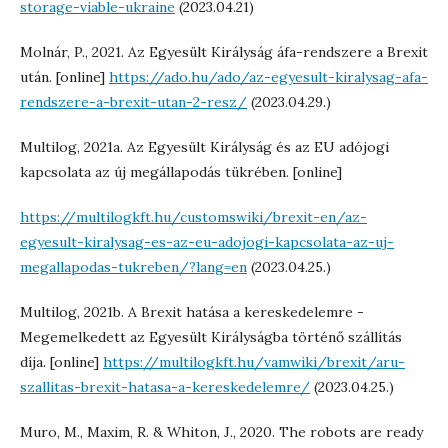
storage-viable-ukraine
(2023.04.21)
Molnár, P., 2021. Az Egyesült Királyság áfa-rendszere a Brexit
után. [online]
https://ado.hu/ado/az-egyesult-kiralysag-afa-
rendszere-a-brexit-utan-2-resz/
(2023.04.29.)
Multilog, 2021a. Az Egyesült Királyság és az EU adójogi
kapcsolata az új megállapodás tükrében. [online]
https://multilogkft.hu/customswiki/brexit-en/az-
egyesult-kiralysag-es-az-eu-adojogi-kapcsolata-az-uj-
megallapodas-tukreben/?lang=en
(2023.04.25.)
Multilog, 2021b. A Brexit hatása a kereskedelemre -
Megemelkedett az Egyesült Királyságba történő szállítás
díja. [online]
https://multilogkft.hu/vamwiki/brexit/aru-
szallitas-brexit-hatasa-a-kereskedelemre/
(2023.04.25.)
Muro, M., Maxim, R. & Whiton, J., 2020. The robots are ready