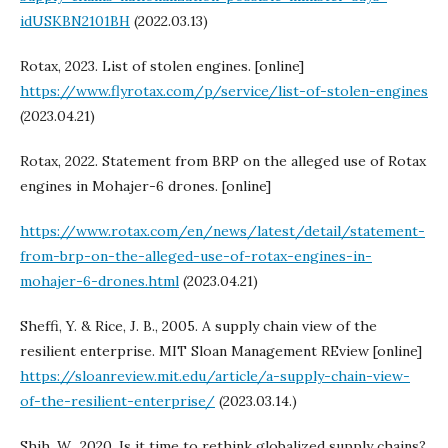
idUSKBN2101BH
(2022.03.13)
Rotax, 2023. List of stolen engines. [online]
https://www.flyrotax.com/p/service/list-of-stolen-engines
(2023.04.21)
Rotax, 2022. Statement from BRP on the alleged use of Rotax
engines in Mohajer-6 drones. [online]
https://www.rotax.com/en/news/latest/detail/statement-
from-brp-on-the-alleged-use-of-rotax-engines-in-
mohajer-6-drones.html
(2023.04.21)
Sheffi, Y. & Rice, J. B., 2005. A supply chain view of the
resilient enterprise. MIT Sloan Management REview [online]
https://sloanreview.mit.edu/article/a-supply-chain-view-
of-the-resilient-enterprise/
(2023.03.14.)
Shih, W., 2020. Is it time to rethink globalized supply chains?