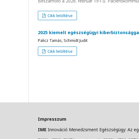
Beszámoló a 2026. február 19-i II. Pácienskommu
Cikk letöltése
2025 kiemelt egészségügyi kiberbiztonságga
Palicz Tamás, Schmidt Judit
Cikk letöltése
Impresszum
IME
Innováció Menedzsment Egészségügy: Az egé