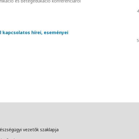
nikáció és betegedukáció konferenciáról
4
l kapcsolatos hírei, eseményei
5
szségügyi vezetők szaklapja