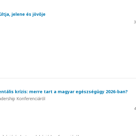
tja, jelene és jövője
3
entális krízis: merre tart a magyar egészségügy 2026-ban?
dership Konferenciáról
4