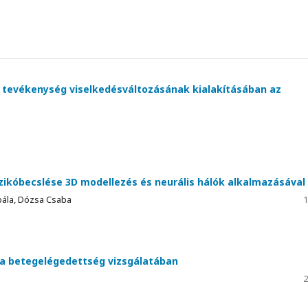
 tevékenység viselkedésváltozásának kialakításában az
zikóbecslése 3D modellezés és neurális hálók alkalmazásával
bála, Dózsa Csaba
1
a betegelégedettség vizsgálatában
2