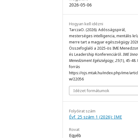
2026-05-06
Hogyan kell idézni
TarczaO. (2026). Adósságspirál,
mesterséges intelligencia, mentális kríz
merre tart a magyar egészségügy 202
Összefoglaló a 2025-ös IME Menedzs
és Leadership Konferenciáról.
IME Inno
Menedzsment Egészségügy
,
25
(1), 45-48.
forrás
https://ojs.mtak.hu/index.php/ime/articl
w/22056
Idézet formátumok
Folyóirat szám
Évf. 25 szám 1 (2026): IME
Rovat
Egyéb