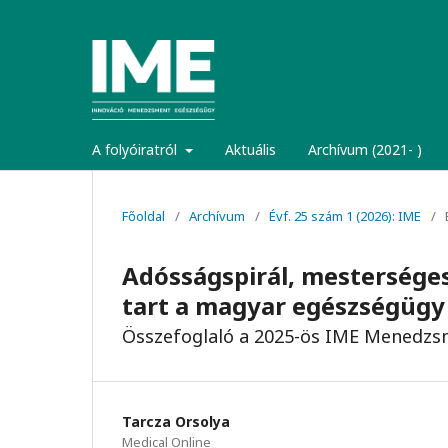
A folyóiratról
Aktuális
Archívum (2021- )
Főoldal
/
Archívum
/
Évf. 25 szám 1 (2026): IME
/
Adósságspirál, mesterséges 
tart a magyar egészségügy
Összefoglaló a 2025-ös IME Menedzsm
Tarcza Orsolya
Medical Online