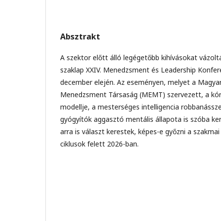
Absztrakt
A szektor előtt álló legégetőbb kihívásokat vázol
szaklap XXIV. Menedzsment és Leadership Konfere
december elején. Az eseményen, melyet a Magya
Menedzsment Társaság (MEMT) szervezett, a kór
modellje, a mesterséges intelligencia robbanássze
gyógyítók aggasztó mentális állapota is szóba ke
arra is választ kerestek, képes-e győzni a szakmai r
ciklusok felett 2026-ban.