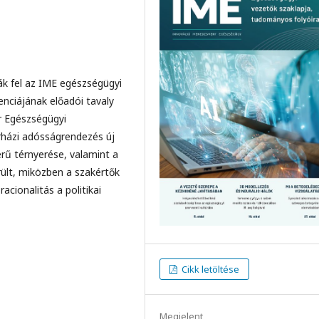
ták fel az IME egészségügyi
nciájának előadói tavaly
r Egészségügyi
házi adósságrendezés új
rű térnyerése, valamint a
rült, miközben a szakértők
acionalitás a politikai
Cikk letöltése
Megjelent