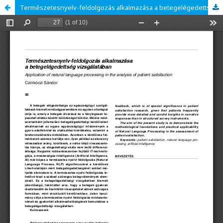
Természetesnyelv-feldolgozás alkalmazása a betegelégedettség vizsgálatában