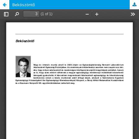
Beköszöntő