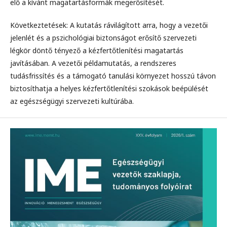
elő a kívánt magatartásformák megerősítését.
Következtetések: A kutatás rávilágított arra, hogy a vezetői
jelenlét és a pszichológiai biztonságot erősítő szervezeti
légkör döntő tényező a kézfertőtlenítési magatartás
javításában. A vezetői példamutatás, a rendszeres
tudásfrissítés és a támogató tanulási környezet hosszú távon
biztosíthatja a helyes kézfertőtlenítési szokások beépülését
az egészségügyi szervezeti kultúrába.