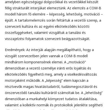
amelyben egészségügyi dolgozókkal és vezetőikkel készült
félig strukturált interjúkat elemeztünk. Az elemzés a COM-B
modell három fő elemére – képesség, lehetőség, motiváció –
épült. A tartalomelemzés során feltártuk a vezetői szerep, a
szervezeti kultúra és az egyéni elköteleződés közötti
összefüggéseket, valamint vizsgáltuk a tanulási és
visszajelzési folyamatok szervezeti beágyazottságát.
Eredmények: Az interjúk alapján megállapítható, hogy a
vizsgált szervezetben jelen vannak a COM-B modell
mindhárom komponensének elemei. A „motiváció”
dimenzióban a vezető személye iránti erős lojalitás és
elköteleződés figyelhető meg, amely a viselkedésváltozás
motorjaként működik. A „képesség” elem kapcsán a
résztvevők magas hivatástudatról, tudásmegosztásról és
önszerveződő tanulási kultúráról számoltak be. A „lehetőség”
dimenzióban a munkahelyi környezet tudatos átalakítása,
valamint a kollektív normák és protokollok jelenléte segítheti