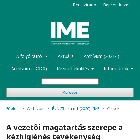
Regisztráció
Bejelentkezés
A folyóiratról
Aktuális
Archívum (2021- )
Archívum (- 2020)
Kéziratbeküldés
Információk
Keresés
Főoldal
/
Archívum
/
Évf. 25 szám 1 (2026): IME
/
Cikkek
A vezetői magatartás szerepe a
kézhigiénés tevékenység