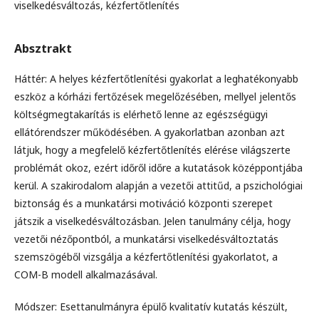
viselkedésváltozás, kézfertőtlenítés
Absztrakt
Háttér: A helyes kézfertőtlenítési gyakorlat a leghatékonyabb
eszköz a kórházi fertőzések megelőzésében, mellyel jelentős
költségmegtakarítás is elérhető lenne az egészségügyi
ellátórendszer működésében. A gyakorlatban azonban azt
látjuk, hogy a megfelelő kézfertőtlenítés elérése világszerte
problémát okoz, ezért időről időre a kutatások középpontjába
kerül. A szakirodalom alapján a vezetői attitűd, a pszichológiai
biztonság és a munkatársi motiváció központi szerepet
játszik a viselkedésváltozásban. Jelen tanulmány célja, hogy
vezetői nézőpontból, a munkatársi viselkedésváltoztatás
szemszögéből vizsgálja a kézfertőtlenítési gyakorlatot, a
COM-B modell alkalmazásával.
Módszer: Esettanulmányra épülő kvalitatív kutatás készült,