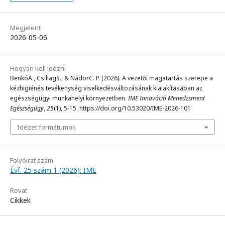
Megjelent
2026-05-06
Hogyan kell idézni
BenkóA., CsillagS., & NádorC. P. (2026). A vezetői magatartás szerepe a
kézhigiénés tevékenység viselkedésváltozásának kialakításában az
egészségügyi munkahelyi környezetben.
IME Innováció Menedzsment
Egészségügy
,
25
(1), 5-15. https://doi.org/10.53020/IME-2026-101
Idézet formátumok
Folyóirat szám
Évf. 25 szám 1 (2026): IME
Rovat
Cikkek