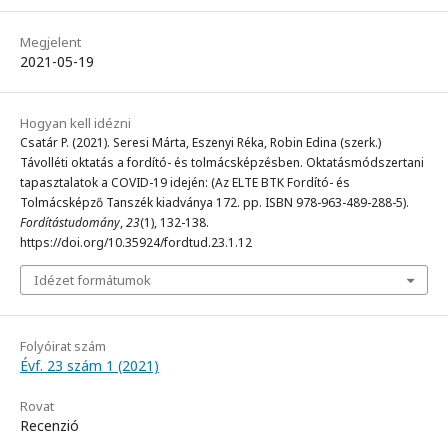
Megjelent
2021-05-19
Hogyan kell idézni
Csatár P. (2021). Seresi Márta, Eszenyi Réka, Robin Edina (szerk.)
Távolléti oktatás a fordító- és tolmácsképzésben. Oktatásmódszertani
tapasztalatok a COVID-19 idején: (Az ELTE BTK Fordító- és
Tolmácsképző Tanszék kiadványa 172. pp. ISBN 978-963-489-288-5).
Fordítástudomány
,
23
(1), 132-138.
https://doi.org/10.35924/fordtud.23.1.12
Idézet formátumok
Folyóirat szám
Évf. 23 szám 1 (2021)
Rovat
Recenzió