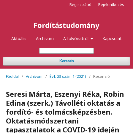
Regisztráció
Bejelentkezés
Fordítástudomány
Aktuális
Archívum
A folyóiratról
Kapcsolat
Keresés
Főoldal
/
Archívum
/
Évf. 23 szám 1 (2021)
/
Recenzió
Seresi Márta, Eszenyi Réka, Robin
Edina (szerk.) Távolléti oktatás a
fordító- és tolmácsképzésben.
Oktatásmódszertani
tapasztalatok a COVID-19 idején