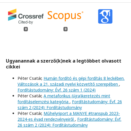
0
0
Ugyanannak a szerző(k)nek a legtöbbet olvasott
cikkei
Péter Csatár,
Humán fordító és gépi fordítás 8 leckében.
Változások a 21. századi nyelvi közvetítő szerepében
,
Fordítástudomány: Évf. 26 szám 1 (2024)
Péter Csatár,
A metaforikus (újra)keretezés mint
fordításelemzési kategória
,
Fordítástudomány: Évf. 26
szám 2 (2024): Fordítástudomány
Péter Csatár,
Műhelyriport a MANYE #transpub 2023-
2024-es évad rendezvényeiről
,
Fordítástudomány: Évf.
26 szám 2 (2024): Fordítástudomány