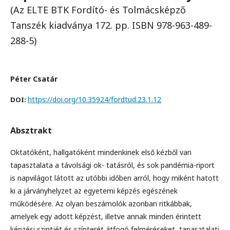
(Az ELTE BTK Fordító- és Tolmácsképző
Tanszék kiadványa 172. pp. ISBN 978-963-489-
288-5)
Péter Csatár
https://doi.org/10.35924/fordtud.23.1.12
DOI:
Absztrakt
Oktatóként, hallgatóként mindenkinek első kézből van
tapasztalata a távolsági ok- tatásról, és sok pandémia-riport
is napvilágot látott az utóbbi időben arról, hogy miként hatott
ki a járványhelyzet az egyetemi képzés egészének
működésére. Az olyan beszámolók azonban ritkábbak,
amelyek egy adott képzést, illetve annak minden érintett
képzési szintjét és színterét átfogó felméréseket, tapasztalati