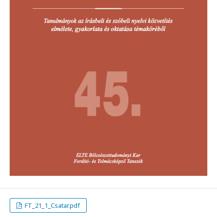
FT_21_1_Csatar.pdf