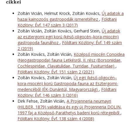
cikkei
Zoltán Vicián, Helmut Krock, Zoltán Kovács,
Új adatok a
hazai kainozoós gastropodák ismeretéhez
,
Földtani
Közlöny: Évf. 147 szám 3 (2017)
Zoltán Vicián, Zoltán Kovács, Gerhard Stein,
Új adatok
az esztergomi egri korú (késő-oligocén–kora-miocén)
gastropoda faunához
,
Földtani Közlöny: Évf. 149 szám
2 (2019)
Zoltán Kovács, Zoltán Vicián,
Középső miocén Conoidea
(Neogastropoda) fauna Letkésről, II. rész (Borsoniidae,
Cochlespiridae, Clavatulidae, Turridae, Fusiturridae)
,
Földtani Közlöny: Évf. 151 szám 2 (2021)
Zoltán Kovács, Zoltán Vicián,
Új egri (késő-oligocén–
kora-miocén) korú Gastropoda-fauna az Esztergomi-
medencéből (ÉK-Dunántúl, Magyarország)
,
Földtani
Közlöny: Évf. 146 szám 3 (2016)
Dirk Fehse, Zoltán Vicián,
A Projenneria neumayri
(HILBER, 1879) validitása és egy új Projenneria DOLIN,
1997 faj a Középső-Parathetys badeni korú rétegeiből
,
Földtani Közlöny: Évf. 138 szám 4 (2008)