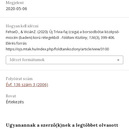
Megjelent
2020-05-06
Hogyan kell idézni
FehseD., & ViciánZ. (2020). Új Trívia-faj (csiga) a borsodbótai középső-
miocén (badeni) korú rétegekből .
Földtani Közlöny
,
136
(3), 399-406.
Elérés forrás
https://ojs.mtak.hu/index.php/foldtanikozlony/article/view/3100
Idézet formátumok
Folyóirat szám
Évf. 136 szám 3 (2006)
Rovat
Értekezés
Ugyanannak a szerző(k)nek a legtöbbet olvasott