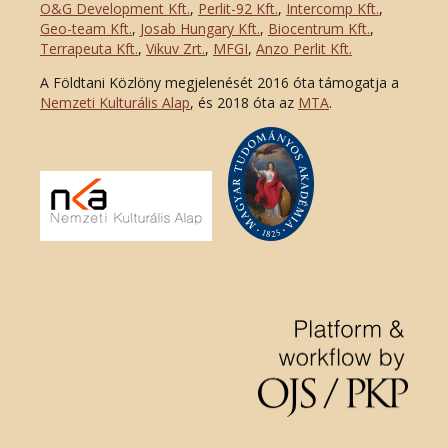
O&G Development Kft
.
,
Perlit-92 Kft.
,
Intercomp Kft.
,
Geo-team Kft.
,
Josab Hungary Kft.
,
Biocentrum Kft.
,
Terrapeuta Kft.
,
Vikuv Zrt.
,
MFGI
,
Anzo Perlit Kft.
A Földtani Közlöny megjelenését 2016 óta támogatja a
Nemzeti Kulturális Alap
, és 2018 óta az
MTA
.