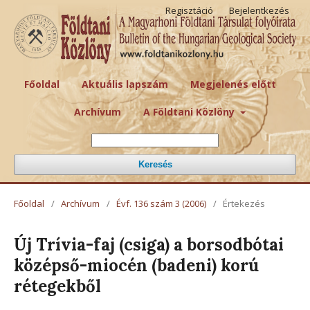
Regisztáció
Bejelentkezés
Főoldal
Aktuális lapszám
Megjelenés előtt
Archívum
A Földtani Közlöny
Keresés
Főoldal
/
Archívum
/
Évf. 136 szám 3 (2006)
/
Értekezés
Új Trívia-faj (csiga) a borsodbótai
középső-miocén (badeni) korú
rétegekből