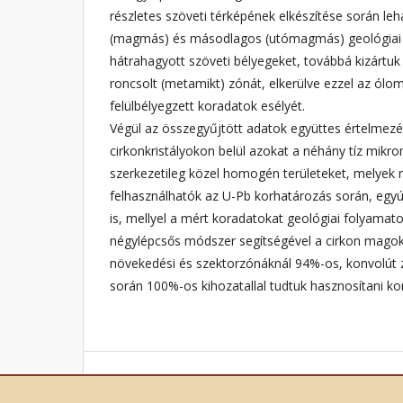
részletes szöveti térképének elkészítése során leh
(magmás) és másodlagos (utómagmás) geológiai 
hátrahagyott szöveti bélyegeket, továbbá kizártuk
roncsolt (metamikt) zónát, elkerülve ezzel az ólo
felülbélyegzett koradatok esélyét.
Végül az összegyűjtött adatok együttes értelmezé
cirkonkristályokon belül azokat a néhány tíz mikr
szerkezetileg közel homogén területeket, melyek
felhasználhatók az U-Pb korhatározás során, egyú
is, mellyel a mért koradatokat geológiai folyamat
négylépcsős módszer segítségével a cirkon mago
növekedési és szektorzónáknál 94%-os, konvolút
során 100%-os kihozatallal tudtuk hasznosítani ko