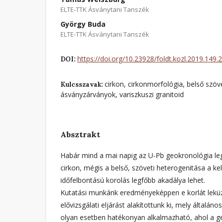
ELTE-TTK Ásványtani Tanszék
György Buda
ELTE-TTK Ásványtani Tanszék
https://doi.org/10.23928/foldt.kozl.2019.149.2
DOI:
cirkon, cirkonmorfológia, belső szöve
Kulcsszavak:
ásványzárványok, variszkuszi granitoid
Absztrakt
Habár mind a mai napig az U-Pb geokronológia l
cirkon, mégis a belső, szöveti heterogenitása a k
időfelbontású korolás legfőbb akadálya lehet.
Kutatási munkánk eredményeképpen e korlát lekü
elővizsgálati eljárást alakítottunk ki, mely általá
olyan esetben hatékonyan alkalmazható, ahol a g