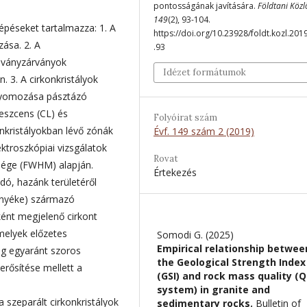
pontosságának javítására.
Földtani Köz
149
(2), 93-104.
épéseket tartalmazza: 1. A
https://doi.org/10.23928/foldt.kozl.201
zása. 2. A
.93
ásványzárványok
Idézet formátumok
. 3. A cirkonkristályok
 nyomozása pásztázó
eszcens (CL) és
Folyóirat szám
onkristályokban lévő zónák
Évf. 149 szám 2 (2019)
troszkópiai vizsgálatok
Rovat
ssége (FWHM) alapján.
Értekezés
dó, hazánk területéről
rnyéke) származó
ként megjelenő cirkont
 melyek előzetes
Somodi G. (2025)
Empirical relationship betwee
ag egyaránt szoros
the Geological Strength Index
rősítése mellett a
(GSI) and rock mass quality (Q
system) in granite and
 szeparált cirkonkristályok
sedimentary rocks.
Bulletin of