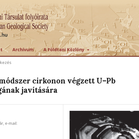
tt
Archívum
A Földtani Közlöny
ekezés
i módszer cirkonon végzett U–Pb
ának javítására
, e-mail: