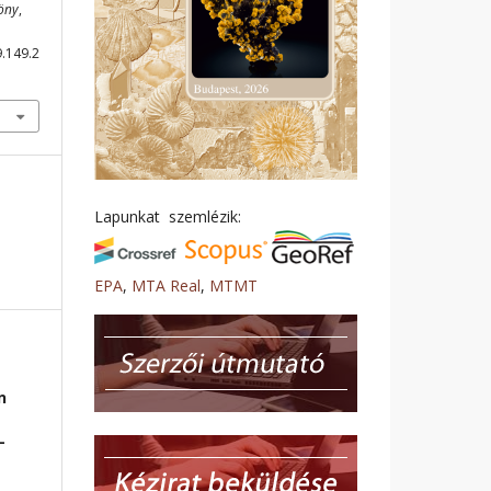
löny
,
9.149.2
Lapunkat szemlézik:
EPA
,
MTA Real
,
MTMT
n
-