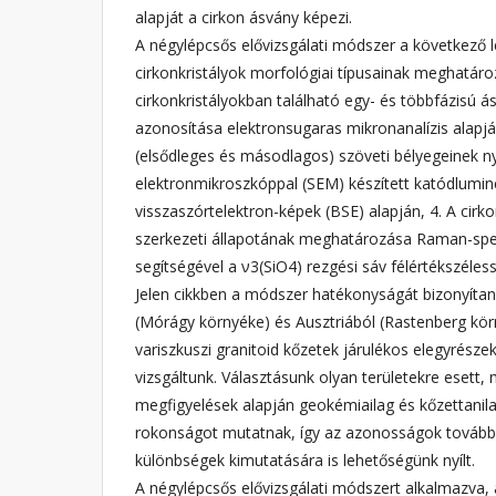
alapját a cirkon ásvány képezi.
A négylépcsős elővizsgálati módszer a következő l
cirkonkristályok morfológiai típusainak meghatáro
cirkonkristályokban található egy- és többfázisú 
azonosítása elektronsugaras mikronanalízis alapján
(elsődleges és másodlagos) szöveti bélyegeinek
elektronmikroszkóppal (SEM) készített katódlumin
visszaszórtelektron-képek (BSE) alapján, 4. A cirk
szerkezeti állapotának meghatározása Raman-spek
segítségével a ν3(SiO4) rezgési sáv félértékszéle
Jelen cikkben a módszer hatékonyságát bizonyítan
(Mórágy környéke) és Ausztriából (Rastenberg kö
variszkuszi granitoid kőzetek járulékos elegyrésze
vizsgáltunk. Választásunk olyan területekre esett,
megfigyelések alapján geokémiailag és kőzettanil
rokonságot mutatnak, így az azonosságok továbbe
különbségek kimutatására is lehetőségünk nyílt.
A négylépcsős elővizsgálati módszert alkalmazva, a