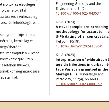
Engineering Geology and the
atároltuk az elsődleges
Environment,
84
(6),
folyamatok által
10.1007/s10064-025-04303-1
 az összes szerkezetileg
Kis A. (2024)
mvesztés lehetőségét és a
A novel sample pre-screening
methodology for accurate in s
se nyomán kijelöltük a
U-Pb dating of zircon crystals
ométeres, kémiailag és
Heliyon,
10
(18),
10.1016/j.heliyon.2024.e38045
 megbízhatóan
ttal megkaptuk a kulcsot
Kis A. (2023)
okhoz köthetjük. Ezen
Interpretation of wide zircon
age distributions in durbachit
k esetében 80%-os,
type Variscan granitoid in the
 zónák kormeghatározása
Mórágy Hills.
Mineralogy and
radatainkat.
Petrology,
117
(4),
663-683.
10.1007/s00710-023-00817-2