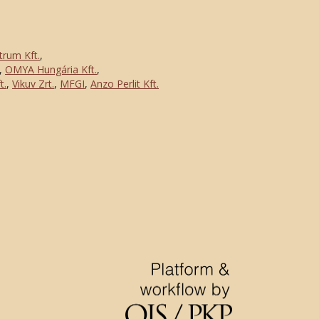
trum Kft.
,
,
OMYA Hungária Kft.
,
t.
,
Vikuv Zrt.
,
MFGI
,
Anzo Perlit Kft.