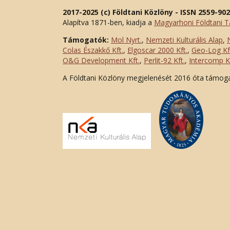
2017-2025 (c) Földtani Közlöny - ISSN 2559-90
Alapítva 1871-ben, kiadja a
Magyarhoni Földtani T
Támogatók:
Mol Nyrt.
,
Nemzeti Kulturális Alap
,
Colas Északkő Kft
.
,
Elgoscar 2000 Kft
.
,
Geo-Log Kf
O&G Development Kft
.
,
Perlit-92 Kft.
,
Intercomp Kf
A Földtani Közlöny megjelenését 2016 óta támog