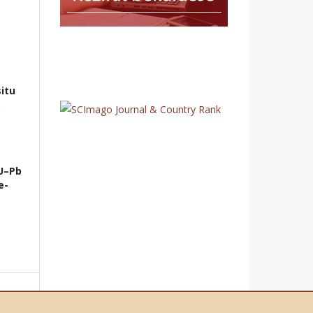
itu
.
 U–Pb
e-