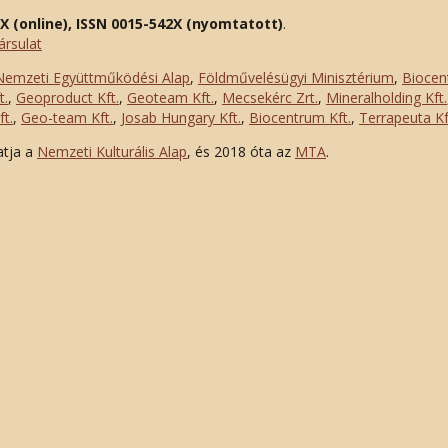
2X (online), ISSN 0015-542X (nyomtatott)
.
ársulat
Nemzeti Együttműködési Alap
,
Földművelésügyi Minisztérium
,
Biocen
t.
,
Geoproduct Kft.
,
Geoteam Kft.
,
Mecsekérc Zrt.
,
Mineralholding Kft.
t.
,
Geo-team Kft.
,
Josab Hungary Kft.
,
Biocentrum Kft.
,
Terrapeuta Kf
atja a
Nemzeti Kulturális Alap
, és 2018 óta az
MTA
.