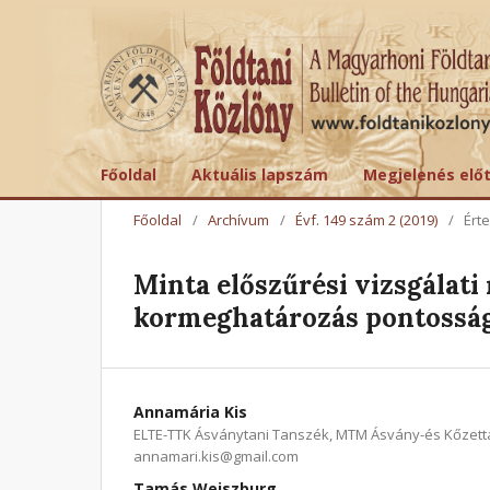
Főoldal
Aktuális lapszám
Megjelenés elő
Főoldal
/
Archívum
/
Évf. 149 szám 2 (2019)
/
Ért
Minta előszűrési vizsgálat
kormeghatározás pontosság
Annamária Kis
ELTE-TTK Ásványtani Tanszék, MTM Ásvány-és Kőzettár
annamari.kis@gmail.com
Tamás Weiszburg