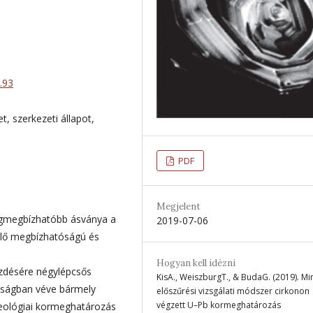
.93
t, szerkezeti állapot,
PDF
Megjelent
egmegbízhatóbb ásványa a
2019-07-06
ellő megbízhatóságú és
Hogyan kell idézni
zdésére négylépcsős
KisA., WeiszburgT., & BudaG. (2019). Mi
nosságban véve bármely
előszűrési vizsgálati módszer cirkonon
végzett U–Pb kormeghatározás
eológiai kormeghatározás