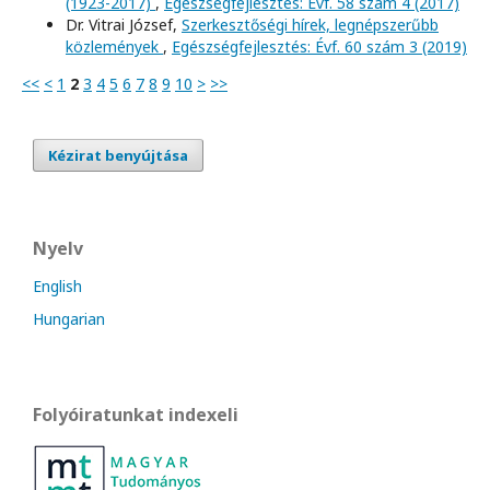
(1923-2017)
,
Egészségfejlesztés: Évf. 58 szám 4 (2017)
Dr. Vitrai József,
Szerkesztőségi hírek, legnépszerűbb
közlemények
,
Egészségfejlesztés: Évf. 60 szám 3 (2019)
<<
<
1
2
3
4
5
6
7
8
9
10
>
>>
Kézirat benyújtása
Nyelv
English
Hungarian
Folyóiratunkat indexeli