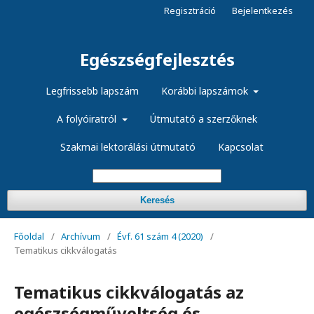
Regisztráció
Bejelentkezés
Egészségfejlesztés
Legfrissebb lapszám
Korábbi lapszámok
A folyóiratról
Útmutató a szerzőknek
Szakmai lektorálási útmutató
Kapcsolat
Keresés
Főoldal
/
Archívum
/
Évf. 61 szám 4 (2020)
/
Tematikus cikkválogatás
Tematikus cikkválogatás az
egészségműveltség és