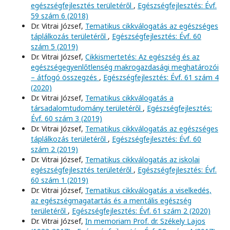
egészségfejlesztés területéről
,
Egészségfejlesztés: Évf.
59 szám 6 (2018)
Dr. Vitrai József,
Tematikus cikkválogatás az egészséges
táplálkozás területéről
,
Egészségfejlesztés: Évf. 60
szám 5 (2019)
Dr. Vitrai József,
Cikkismertetés: Az egészség és az
egészségegyenlőtlenség makrogazdasági meghatározói
– átfogó összegzés
,
Egészségfejlesztés: Évf. 61 szám 4
(2020)
Dr. Vitrai József,
Tematikus cikkválogatás a
társadalomtudomány területéről
,
Egészségfejlesztés:
Évf. 60 szám 3 (2019)
Dr. Vitrai József,
Tematikus cikkválogatás az egészséges
táplálkozás területéről
,
Egészségfejlesztés: Évf. 60
szám 2 (2019)
Dr. Vitrai József,
Tematikus cikkválogatás az iskolai
egészségfejlesztés területéről
,
Egészségfejlesztés: Évf.
60 szám 1 (2019)
Dr. Vitrai József,
Tematikus cikkválogatás a viselkedés,
az egészségmagatartás és a mentális egészség
területéről
,
Egészségfejlesztés: Évf. 61 szám 2 (2020)
Dr. Vitrai József,
In memoriam Prof. dr. Székely Lajos