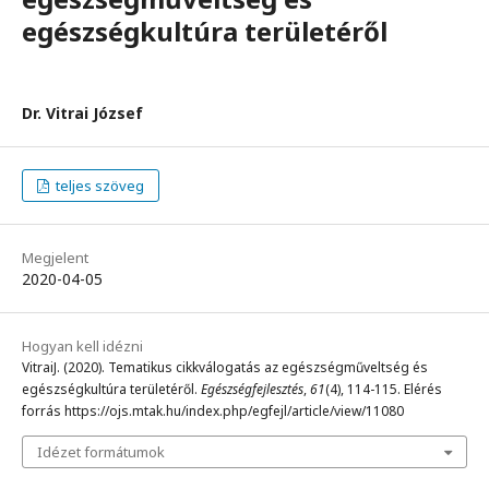
egészségkultúra területéről
Dr. Vitrai József
teljes szöveg
Megjelent
2020-04-05
Hogyan kell idézni
VitraiJ. (2020). Tematikus cikkválogatás az egészségműveltség és
egészségkultúra területéről.
Egészségfejlesztés
,
61
(4), 114-115. Elérés
forrás https://ojs.mtak.hu/index.php/egfejl/article/view/11080
Idézet formátumok