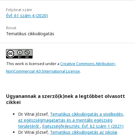
Folyóirat szám
Évf. 61 szám 4 (2020)
Rovat
Tematikus cikkválogatás
This work is licensed under a
Creative Commons Attribution-
NonCommercial 4.0 International License
.
Ugyanannak a szerző(k)nek a legtöbbet olvasott
cikkei
Dr. Vitrai József,
Tematikus cikkválogatás a viselkedés,
az egészségmagatartás és a mentális egészség
területéről
,
Egészségfejlesztés: Évf. 62 szám 1 (2021)
Dr. Vitrai József,
Tematikus cikkválogatás az iskolai