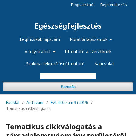
Regisztráció
Bejelentkezés
Egészségfejlesztés
Legfrissebb lapszám
Korábbi lapszámok
A folyóiratról
Útmutató a szerzőknek
Szakmai lektorálási útmutató
Kapcsolat
Keresés
Főoldal
/
Archívum
/
Évf. 60 szám 3 (2019)
/
Tematikus cikkválogatás
Tematikus cikkválogatás a
társadalomtudomány területéről