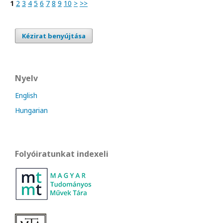
1
2
3
4
5
6
7
8
9
10
>
>>
Kézirat benyújtása
Nyelv
English
Hungarian
Folyóiratunkat indexeli