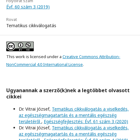
Folyóirat szám
Évf. 60 szám 3 (2019)
Rovat
Tematikus cikkválogatás
This work is licensed under a
Creative Commons Attribution-
NonCommercial 4.0 International License
.
Ugyanannak a szerző(k)nek a legtöbbet olvasott
cikkei
Dr. Vitrai József,
Tematikus cikkválogatás a viselkedés,
az egészségmagatartás és a mentális egészség
területéről
,
Egészségfejlesztés: Évf. 61 szám 3 (2020)
Dr. Vitrai József,
Tematikus cikkválogatás a viselkedés,
az egészségmagatartás és a mentális egészség