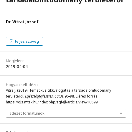
Dr. Vitrai József
teljes szöveg
Megjelent
2019-04-04
Hogyan kell idézni
VitraiJ. (2019). Tematikus cikkválogatás a társadalomtudomány
területéről.
Egészségfejlesztés
,
60
(3), 96-98. Elérés forrás
https://ojs.mtak.hu/index.php/egfejl/article/view/10899
Idézet formátumok