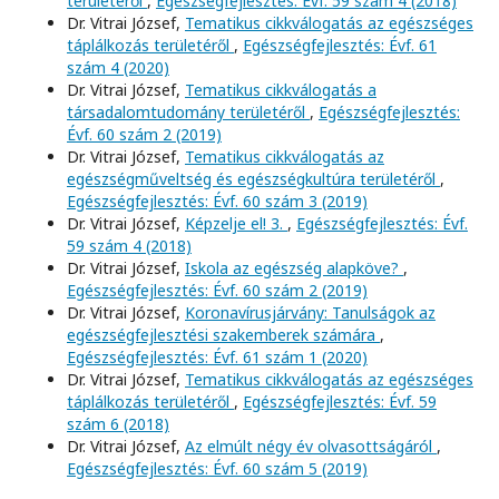
területéről
,
Egészségfejlesztés: Évf. 59 szám 4 (2018)
Dr. Vitrai József,
Tematikus cikkválogatás az egészséges
táplálkozás területéről
,
Egészségfejlesztés: Évf. 61
szám 4 (2020)
Dr. Vitrai József,
Tematikus cikkválogatás a
társadalomtudomány területéről
,
Egészségfejlesztés:
Évf. 60 szám 2 (2019)
Dr. Vitrai József,
Tematikus cikkválogatás az
egészségműveltség és egészségkultúra területéről
,
Egészségfejlesztés: Évf. 60 szám 3 (2019)
Dr. Vitrai József,
Képzelje el! 3.
,
Egészségfejlesztés: Évf.
59 szám 4 (2018)
Dr. Vitrai József,
Iskola az egészség alapköve?
,
Egészségfejlesztés: Évf. 60 szám 2 (2019)
Dr. Vitrai József,
Koronavírusjárvány: Tanulságok az
egészségfejlesztési szakemberek számára
,
Egészségfejlesztés: Évf. 61 szám 1 (2020)
Dr. Vitrai József,
Tematikus cikkválogatás az egészséges
táplálkozás területéről
,
Egészségfejlesztés: Évf. 59
szám 6 (2018)
Dr. Vitrai József,
Az elmúlt négy év olvasottságáról
,
Egészségfejlesztés: Évf. 60 szám 5 (2019)