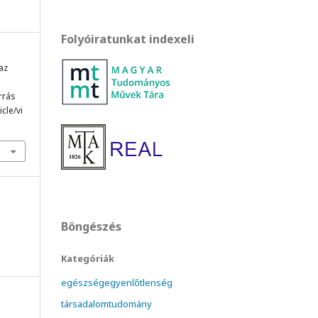
Folyóiratunkat indexeli
 az
orrás
cle/vi
Böngészés
Kategóriák
egészségegyenlőtlenség
társadalomtudomány