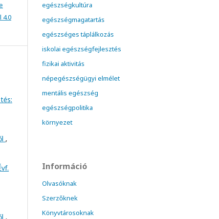
e
egészségkultúra
 4.0
egészségmagatartás
egészséges táplálkozás
iskolai egészségfejlesztés
fizikai aktivitás
népegészségügyi elmélet
mentális egészség
tés:
egészségpolitika
környezet
ől
,
Információ
vf.
Olvasóknak
Szerzőknek
Könyvtárosoknak
ől
,