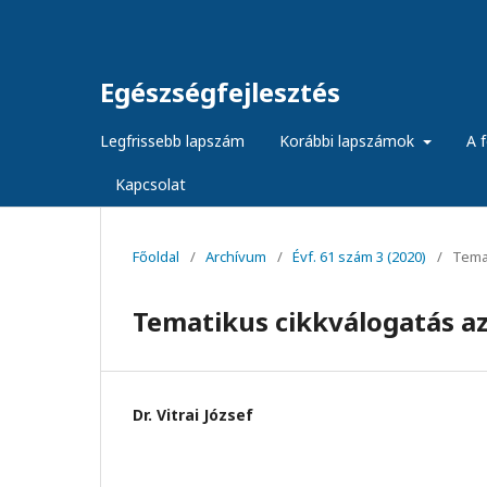
Egészségfejlesztés
Legfrissebb lapszám
Korábbi lapszámok
A f
Kapcsolat
Főoldal
/
Archívum
/
Évf. 61 szám 3 (2020)
/
Temat
Tematikus cikkválogatás az 
Dr. Vitrai József