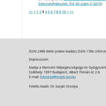
Egészségfejlesztés: Évf. 60 szám 5 (2019)
<<
<
1
2
3
4
5
6
7
8
9
10
>
>>
ISSN 2498-6666 (online kiadás) ISSN 1786-2434 (
Impresszum:
Kiadja a Nemzeti Népegészségügyi és Gyógyszer
Székhely: 1097 Budapest, Albert Flórián út 2-6.
E-mail:
folyoirat@nngyk.gov.hu
Felelős kiadó: Dr. Surján Orsolya