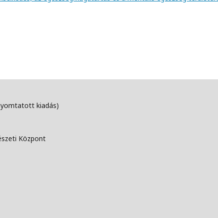
nyomtatott kiadás)
észeti Központ