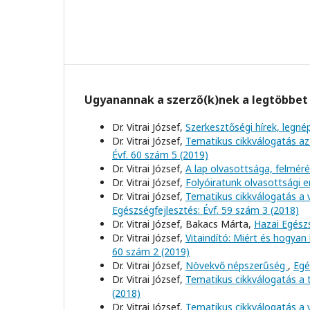
Ugyanannak a szerző(k)nek a legtöbbet 
Dr. Vitrai József,
Szerkesztőségi hírek, leg
Dr. Vitrai József,
Tematikus cikkválogatás az
Évf. 60 szám 5 (2019)
Dr. Vitrai József,
A lap olvasottsága, felmér
Dr. Vitrai József,
Folyóiratunk olvasottsági
Dr. Vitrai József,
Tematikus cikkválogatás a 
Egészségfejlesztés: Évf. 59 szám 3 (2018)
Dr. Vitrai József, Bakacs Márta,
Hazai Egész
Dr. Vitrai József,
Vitaindító: Miért és hogya
60 szám 2 (2019)
Dr. Vitrai József,
Növekvő népszerűség
,
Egé
Dr. Vitrai József,
Tematikus cikkválogatás a
(2018)
Dr. Vitrai József,
Tematikus cikkválogatás a 