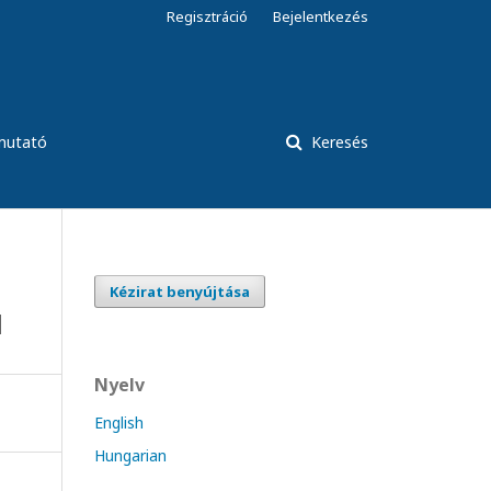
Regisztráció
Bejelentkezés
tmutató
Keresés
Kézirat benyújtása
l
Nyelv
English
Hungarian