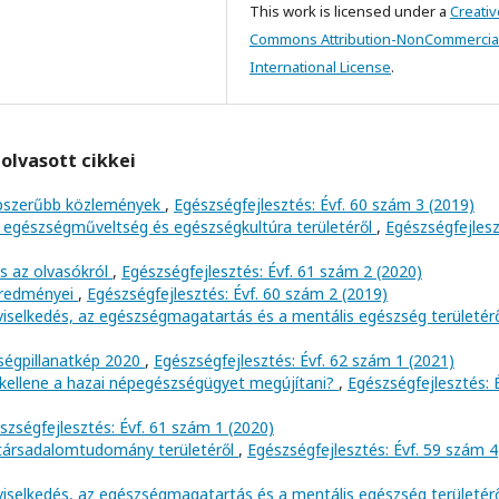
This work is licensed under a
Creativ
Commons Attribution-NonCommercial
International License
.
olvasott cikkei
népszerűbb közlemények
,
Egészségfejlesztés: Évf. 60 szám 3 (2019)
 egészségműveltség és egészségkultúra területéről
,
Egészségfejlesz
és az olvasókról
,
Egészségfejlesztés: Évf. 61 szám 2 (2020)
 eredményei
,
Egészségfejlesztés: Évf. 60 szám 2 (2019)
viselkedés, az egészségmagatartás és a mentális egészség területér
ségpillanatkép 2020
,
Egészségfejlesztés: Évf. 62 szám 1 (2021)
n kellene a hazai népegészségügyet megújítani?
,
Egészségfejlesztés: É
szségfejlesztés: Évf. 61 szám 1 (2020)
 társadalomtudomány területéről
,
Egészségfejlesztés: Évf. 59 szám 4
viselkedés, az egészségmagatartás és a mentális egészség területér