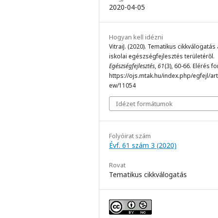
2020-04-05
Hogyan kell idézni
VitraiJ. (2020). Tematikus cikkválogatás
iskolai egészségfejlesztés területéről.
Egészségfejlesztés
,
61
(3), 60-66. Elérés f
https://ojs.mtak.hu/index.php/egfejl/arti
ew/11054
Idézet formátumok
Folyóirat szám
Évf. 61 szám 3 (2020)
Rovat
Tematikus cikkválogatás