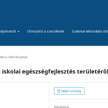
olyóiratról
Útmutató a szerzőknek
Szakmai lektorálási ú
ikus cikkválogatás
iskolai egészségfejlesztés területérő
teljes szöveg
Megjelent