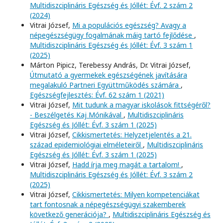
Multidiszciplináris Egészség és Jóllét: Évf. 2 szám 2
(2024)
Vitrai József,
Mi a populációs egészség? Avagy a
népegészségügy fogalmának máig tartó fejlődése
,
Multidiszciplináris Egészség és Jóllét: Évf. 3 szám 1
(2025)
Márton Pipicz, Terebessy András, Dr. Vitrai József,
Útmutató a gyermekek egészségének javítására
megalakuló Partneri Együttműködés számára
,
Egészségfejlesztés: Évf. 62 szám 1 (2021)
Vitrai József,
Mit tudunk a magyar iskolások fittségéről?
- Beszélgetés Kaj Mónikával
,
Multidiszciplináris
Egészség és Jóllét: Évf. 3 szám 1 (2025)
Vitrai József,
Cikkismertetés: Helyzetjelentés a 21.
század epidemiológiai elméleteiről
,
Multidiszciplináris
Egészség és Jóllét: Évf. 3 szám 1 (2025)
Vitrai József,
Hadd írja meg magát a tartalom!
,
Multidiszciplináris Egészség és Jóllét: Évf. 3 szám 2
(2025)
Vitrai József,
Cikkismertetés: Milyen kompetenciákat
tart fontosnak a népegészségügyi szakemberek
következő generációja?
,
Multidiszciplináris Egészség és