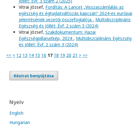
Jóllét: Évf. 3 szám 2 (2025)
Vitrai József,
Fordítás: A Lancet „Visszaszámlálás az
egészség és éghajlatváltozás kapcsán” 2024-es európai
jelentésének vezetői összefoglalója
,
Multidiszciplináris
Egészség és Jóllét: Évf. 2 szám 3 (2024)
Vitrai József,
Szakdokumentum: Hazai
Egészségpillanatkép, 2024
,
Multidiszciplináris Egészség
és Jóllét: Évf. 2 szám 3 (2024)
<<
<
12
13
14
15
16
17
18
19
20
21
>
>>
Kézirat benyújtása
Nyelv
English
Hungarian