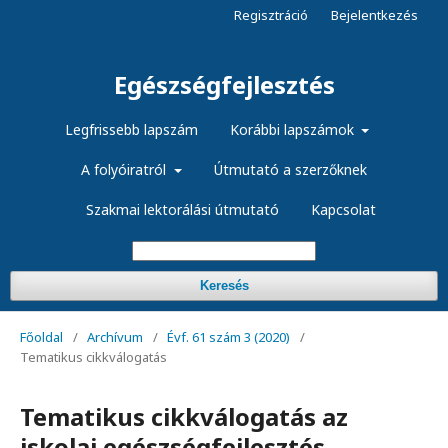
Regisztráció
Bejelentkezés
Egészségfejlesztés
Legfrissebb lapszám
Korábbi lapszámok
A folyóiratról
Útmutató a szerzőknek
Szakmai lektorálási útmutató
Kapcsolat
Keresés
Főoldal
/
Archívum
/
Évf. 61 szám 3 (2020)
/
Tematikus cikkválogatás
Tematikus cikkválogatás az
iskolai egészségfejlesztés