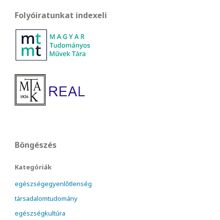
Folyóiratunkat indexeli
Böngészés
Kategóriák
egészségegyenlőtlenség
társadalomtudomány
egészségkultúra