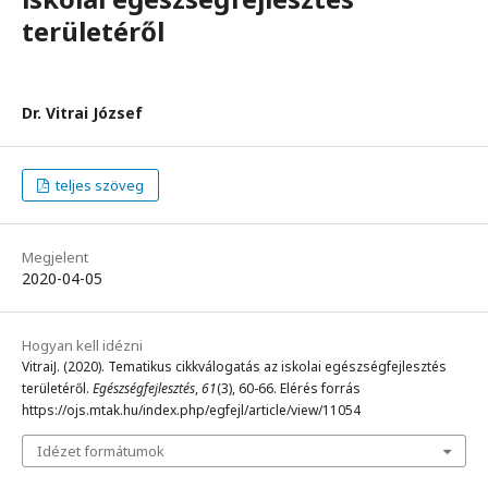
területéről
Dr. Vitrai József
teljes szöveg
Megjelent
2020-04-05
Hogyan kell idézni
VitraiJ. (2020). Tematikus cikkválogatás az iskolai egészségfejlesztés
területéről.
Egészségfejlesztés
,
61
(3), 60-66. Elérés forrás
https://ojs.mtak.hu/index.php/egfejl/article/view/11054
Idézet formátumok