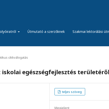
olyóiratról
Útmutató a szerzőknek
Szakmai lektorálási ú
ikus cikkválogatás
iskolai egészségfejlesztés területérő
teljes szöveg
Megjelent