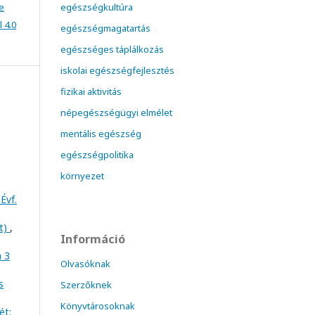
e
egészségkultúra
 4.0
egészségmagatartás
egészséges táplálkozás
iskolai egészségfejlesztés
fizikai aktivitás
népegészségügyi elmélet
mentális egészség
egészségpolitika
környezet
Évf.
at)
,
Információ
m 3
Olvasóknak
s
Szerzőknek
Könyvtárosoknak
ét: