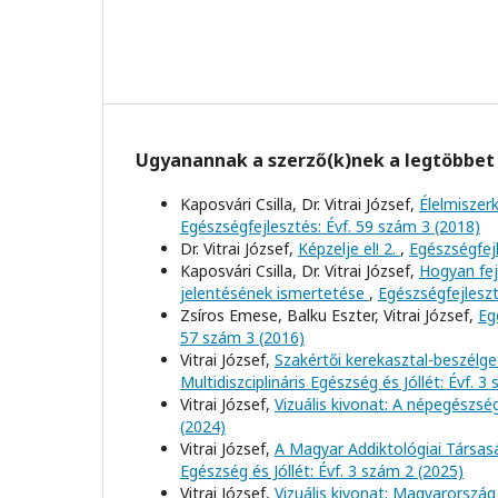
Ugyanannak a szerző(k)nek a legtöbbet 
Kaposvári Csilla, Dr. Vitrai József,
Élelmiszer
Egészségfejlesztés: Évf. 59 szám 3 (2018)
Dr. Vitrai József,
Képzelje el! 2.
,
Egészségfejl
Kaposvári Csilla, Dr. Vitrai József,
Hogyan fej
jelentésének ismertetése
,
Egészségfejleszt
Zsíros Emese, Balku Eszter, Vitrai József,
Eg
57 szám 3 (2016)
Vitrai József,
Szakértői kerekasztal-beszélge
Multidiszciplináris Egészség és Jóllét: Évf. 3
Vitrai József,
Vizuális kivonat: A népegészs
(2024)
Vitrai József,
A Magyar Addiktológiai Társas
Egészség és Jóllét: Évf. 3 szám 2 (2025)
Vitrai József,
Vizuális kivonat: Magyarország