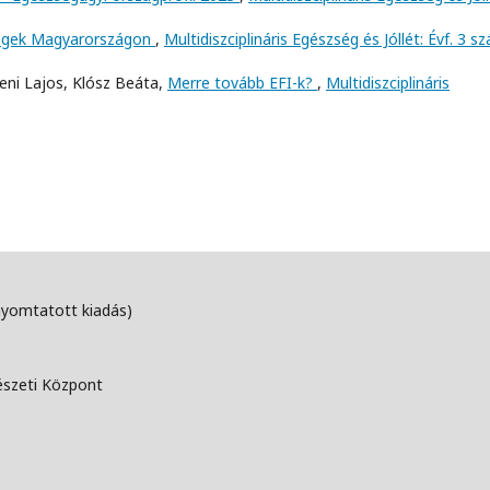
égek Magyarországon
,
Multidiszciplináris Egészség és Jóllét: Évf. 3 s
zeni Lajos, Klósz Beáta,
Merre tovább EFI-k?
,
Multidiszciplináris
nyomtatott kiadás)
észeti Központ