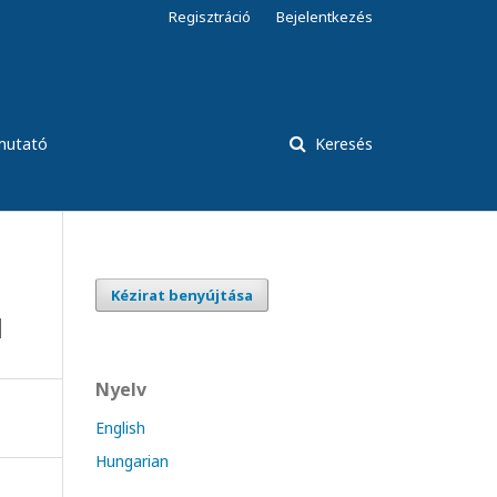
Regisztráció
Bejelentkezés
tmutató
Keresés
Kézirat benyújtása
l
Nyelv
English
Hungarian