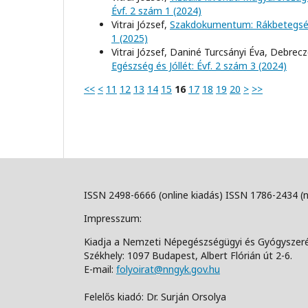
Évf. 2 szám 1 (2024)
Vitrai József,
Szakdokumentum: Rákbetegs
1 (2025)
Vitrai József, Daniné Turcsányi Éva, Debrec
Egészség és Jóllét: Évf. 2 szám 3 (2024)
<<
<
11
12
13
14
15
16
17
18
19
20
>
>>
ISSN 2498-6666 (online kiadás) ISSN 1786-2434 (
Impresszum:
Kiadja a Nemzeti Népegészségügyi és Gyógyszer
Székhely: 1097 Budapest, Albert Flórián út 2-6.
E-mail:
folyoirat@nngyk.gov.hu
Felelős kiadó: Dr. Surján Orsolya