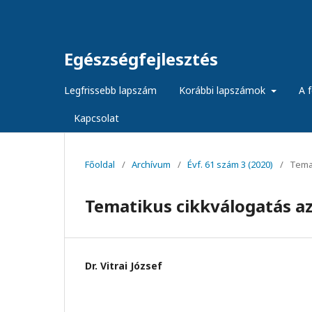
Egészségfejlesztés
Legfrissebb lapszám
Korábbi lapszámok
A f
Kapcsolat
Főoldal
/
Archívum
/
Évf. 61 szám 3 (2020)
/
Temat
Tematikus cikkválogatás az 
Dr. Vitrai József