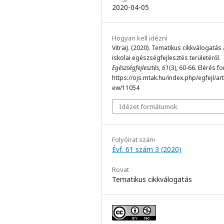
2020-04-05
Hogyan kell idézni
VitraiJ. (2020). Tematikus cikkválogatás
iskolai egészségfejlesztés területéről.
Egészségfejlesztés
,
61
(3), 60-66. Elérés f
https://ojs.mtak.hu/index.php/egfejl/arti
ew/11054
Idézet formátumok
Folyóirat szám
Évf. 61 szám 3 (2020)
Rovat
Tematikus cikkválogatás