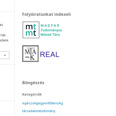
Folyóiratunkat indexeli
 az
orrás
cle/vi
Böngészés
Kategóriák
egészségegyenlőtlenség
társadalomtudomány