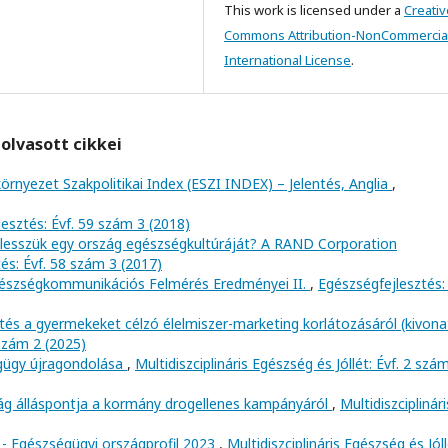
This work is licensed under a
Creativ
Commons Attribution-NonCommercial
International License
.
olvasott cikkei
környezet Szakpolitikai Index (ESZI INDEX) – Jelentés, Anglia
,
esztés: Évf. 59 szám 3 (2018)
lesszük egy ország egészségkultúráját? A RAND Corporation
és: Évf. 58 szám 3 (2017)
észségkommunikációs Felmérés Eredményei II.
,
Egészségfejlesztés: 
tés a gyermekeket célzó élelmiszer-marketing korlátozásáról (kivon
 szám 2 (2025)
égügy újragondolása
,
Multidiszciplináris Egészség és Jóllét: Évf. 2 szá
ág álláspontja a kormány drogellenes kampányáról
,
Multidiszciplinári
 - Egészségügyi országprofil 2023
,
Multidiszciplináris Egészség és Jóll