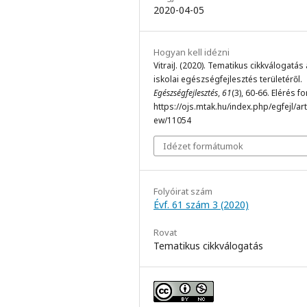
2020-04-05
Hogyan kell idézni
VitraiJ. (2020). Tematikus cikkválogatás
iskolai egészségfejlesztés területéről.
Egészségfejlesztés
,
61
(3), 60-66. Elérés f
https://ojs.mtak.hu/index.php/egfejl/arti
ew/11054
Idézet formátumok
Folyóirat szám
Évf. 61 szám 3 (2020)
Rovat
Tematikus cikkválogatás