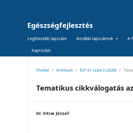
Egészségfejlesztés
Legfrissebb lapszám
Korábbi lapszámok
A f
Kapcsolat
Főoldal
/
Archívum
/
Évf. 61 szám 3 (2020)
/
Temat
Tematikus cikkválogatás az 
Dr. Vitrai József