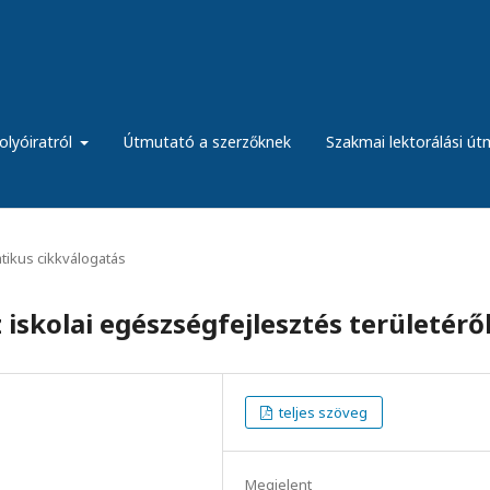
olyóiratról
Útmutató a szerzőknek
Szakmai lektorálási ú
ikus cikkválogatás
iskolai egészségfejlesztés területérő
teljes szöveg
Megjelent