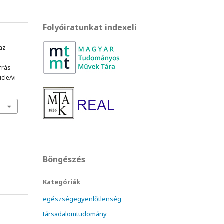
Folyóiratunkat indexeli
 az
orrás
cle/vi
Böngészés
Kategóriák
egészségegyenlőtlenség
társadalomtudomány