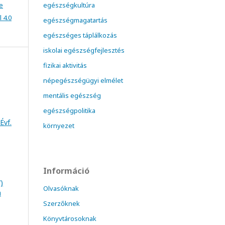
e
egészségkultúra
 4.0
egészségmagatartás
egészséges táplálkozás
iskolai egészségfejlesztés
fizikai aktivitás
népegészségügyi elmélet
mentális egészség
egészségpolitika
Évf.
környezet
Információ
)
Olvasóknak
a
Szerzőknek
Könyvtárosoknak
: