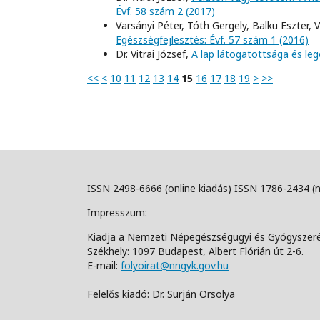
Évf. 58 szám 2 (2017)
Varsányi Péter, Tóth Gergely, Balku Eszter, V
Egészségfejlesztés: Évf. 57 szám 1 (2016)
Dr. Vitrai József,
A lap látogatottsága és le
<<
<
10
11
12
13
14
15
16
17
18
19
>
>>
ISSN 2498-6666 (online kiadás) ISSN 1786-2434 (
Impresszum:
Kiadja a Nemzeti Népegészségügyi és Gyógyszer
Székhely: 1097 Budapest, Albert Flórián út 2-6.
E-mail:
folyoirat@nngyk.gov.hu
Felelős kiadó: Dr. Surján Orsolya