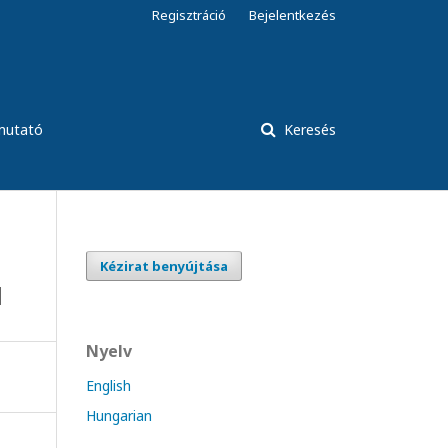
Regisztráció
Bejelentkezés
tmutató
Keresés
Kézirat benyújtása
l
Nyelv
English
Hungarian