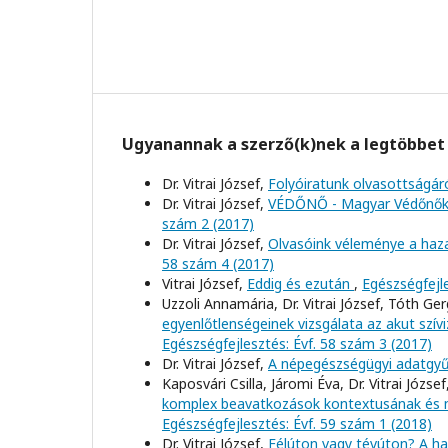
Ugyanannak a szerző(k)nek a legtöbbet 
Dr. Vitrai József,
Folyóiratunk olvasottságár
Dr. Vitrai József,
VÉDŐNŐ - Magyar Védőnők 
szám 2 (2017)
Dr. Vitrai József,
Olvasóink véleménye a haza
58 szám 4 (2017)
Vitrai József,
Eddig és ezután
,
Egészségfejle
Uzzoli Annamária, Dr. Vitrai József, Tóth Ger
egyenlőtlenségeinek vizsgálata az akut szí
Egészségfejlesztés: Évf. 58 szám 3 (2017)
Dr. Vitrai József,
A népegészségügyi adatgyű
Kaposvári Csilla, Járomi Éva, Dr. Vitrai József
komplex beavatkozások kontextusának és m
Egészségfejlesztés: Évf. 59 szám 1 (2018)
Dr. Vitrai József,
Félúton vagy tévúton? A ha