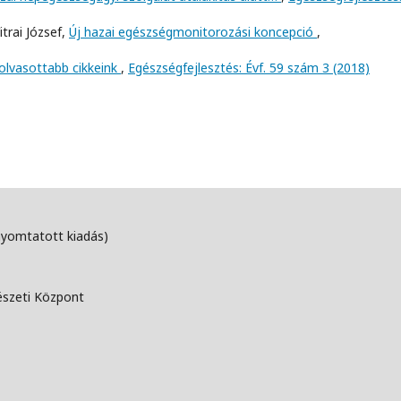
itrai József,
Új hazai egészségmonitorozási koncepció
,
golvasottabb cikkeink
,
Egészségfejlesztés: Évf. 59 szám 3 (2018)
nyomtatott kiadás)
észeti Központ