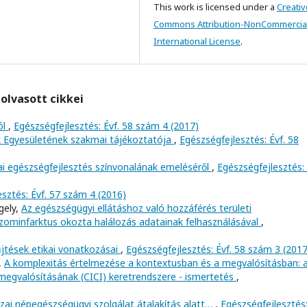
This work is licensed under a
Creativ
Commons Attribution-NonCommercial
International License
.
olvasott cikkei
ól
,
Egészségfejlesztés: Évf. 58 szám 4 (2017)
Egyesületének szakmai tájékoztatója
,
Egészségfejlesztés: Évf. 58
i egészségfejlesztés színvonalának emeléséről
,
Egészségfejlesztés: 
sztés: Évf. 57 szám 4 (2016)
gely,
Az egészségügyi ellátáshoz való hozzáférés területi
vizominfarktus okozta halálozás adatainak felhasználásával
,
jtések etikai vonatkozásai
,
Egészségfejlesztés: Évf. 58 szám 3 (2017
,
A komplexitás értelmezése a kontextusban és a megvalósításban: 
egvalósításának (CICI) keretrendszere - ismertetés
,
zai népegészségügyi szolgálat átalakítás alatt…
,
Egészségfejlesztés