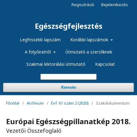
Regisztráció
Bejelentkezés
Egészségfejlesztés
Legfrissebb lapszám
Korábbi lapszámok
A folyóiratról
Útmutató a szerzőknek
Szakmai lektorálási útmutató
Kapcsolat
Keresés
Főoldal
/
Archívum
/
Évf. 61 szám 2 (2020)
/
Szakdokumentum
Európai Egészségpillanatkép 2018.
Vezetői Összefoglaló