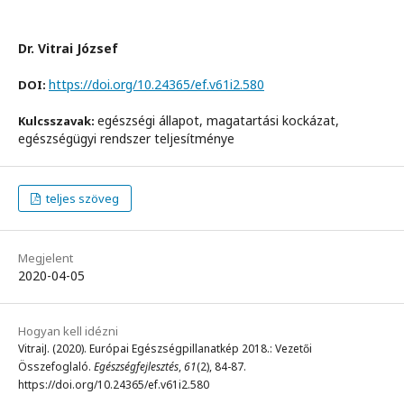
Dr. Vitrai József
https://doi.org/10.24365/ef.v61i2.580
DOI:
egészségi állapot, magatartási kockázat,
Kulcsszavak:
egészségügyi rendszer teljesítménye
teljes szöveg
Megjelent
2020-04-05
Hogyan kell idézni
VitraiJ. (2020). Európai Egészségpillanatkép 2018.: Vezetői
Összefoglaló.
Egészségfejlesztés
,
61
(2), 84-87.
https://doi.org/10.24365/ef.v61i2.580