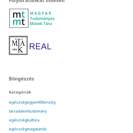
Folyóiratunkat indexeli
Böngészés
Kategóriák
egészségegyenlőtlenség
társadalomtudomány
egészségkultúra
egészségmagatartás