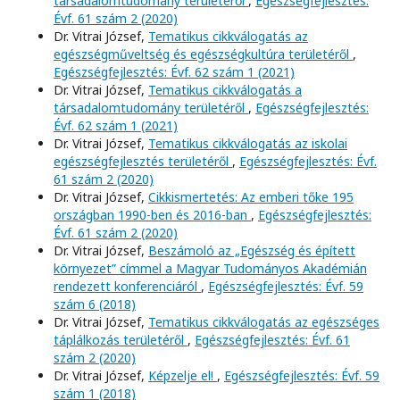
társadalomtudomány területéről
,
Egészségfejlesztés:
Évf. 61 szám 2 (2020)
Dr. Vitrai József,
Tematikus cikkválogatás az
egészségműveltség és egészségkultúra területéről
,
Egészségfejlesztés: Évf. 62 szám 1 (2021)
Dr. Vitrai József,
Tematikus cikkválogatás a
társadalomtudomány területéről
,
Egészségfejlesztés:
Évf. 62 szám 1 (2021)
Dr. Vitrai József,
Tematikus cikkválogatás az iskolai
egészségfejlesztés területéről
,
Egészségfejlesztés: Évf.
61 szám 2 (2020)
Dr. Vitrai József,
Cikkismertetés: Az emberi tőke 195
országban 1990-ben és 2016-ban
,
Egészségfejlesztés:
Évf. 61 szám 2 (2020)
Dr. Vitrai József,
Beszámoló az „Egészség és épített
környezet” címmel a Magyar Tudományos Akadémián
rendezett konferenciáról
,
Egészségfejlesztés: Évf. 59
szám 6 (2018)
Dr. Vitrai József,
Tematikus cikkválogatás az egészséges
táplálkozás területéről
,
Egészségfejlesztés: Évf. 61
szám 2 (2020)
Dr. Vitrai József,
Képzelje el!
,
Egészségfejlesztés: Évf. 59
szám 1 (2018)