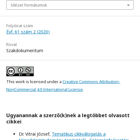
Idézet formátumok
Folyóirat szám
Évf. 61 szám 2 (2020)
Rovat
Szakdokumentum
This work is licensed under a
Creative Commons Attribution-
NonCommercial 4.0 International License
.
Ugyanannak a szerző(k)nek a legtöbbet olvasott
cikkei
Dr. Vitrai József,
Tematikus cikkválogatás a