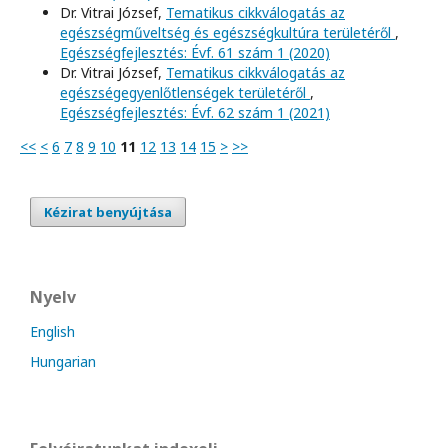
Dr. Vitrai József,
Tematikus cikkválogatás az
egészségműveltség és egészségkultúra területéről
,
Egészségfejlesztés: Évf. 61 szám 1 (2020)
Dr. Vitrai József,
Tematikus cikkválogatás az
egészségegyenlőtlenségek területéről
,
Egészségfejlesztés: Évf. 62 szám 1 (2021)
<<
<
6
7
8
9
10
11
12
13
14
15
>
>>
Kézirat benyújtása
Nyelv
English
Hungarian