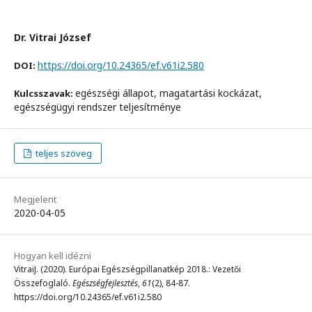
Dr. Vitrai József
https://doi.org/10.24365/ef.v61i2.580
DOI:
egészségi állapot, magatartási kockázat,
Kulcsszavak:
egészségügyi rendszer teljesítménye
teljes szöveg
Megjelent
2020-04-05
Hogyan kell idézni
VitraiJ. (2020). Európai Egészségpillanatkép 2018.: Vezetői
Összefoglaló.
Egészségfejlesztés
,
61
(2), 84-87.
https://doi.org/10.24365/ef.v61i2.580