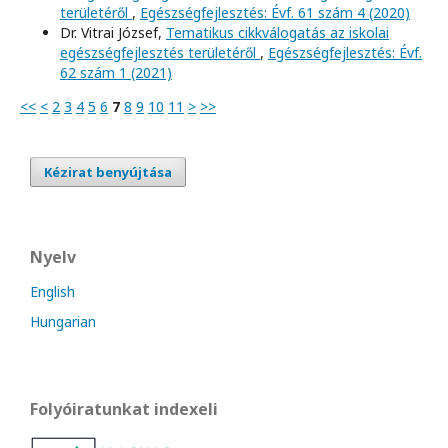
területéről
,
Egészségfejlesztés: Évf. 61 szám 4 (2020)
Dr. Vitrai József,
Tematikus cikkválogatás az iskolai
egészségfejlesztés területéről
,
Egészségfejlesztés: Évf.
62 szám 1 (2021)
<<
<
2
3
4
5
6
7
8
9
10
11
>
>>
Kézirat benyújtása
Nyelv
English
Hungarian
Folyóiratunkat indexeli