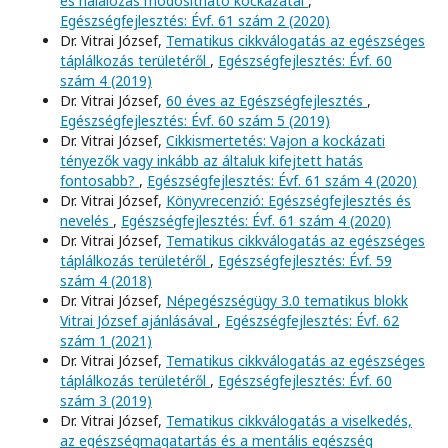
és halálozás módosítható kockázatai
,
Egészségfejlesztés: Évf. 61 szám 2 (2020)
Dr. Vitrai József,
Tematikus cikkválogatás az egészséges
táplálkozás területéről
,
Egészségfejlesztés: Évf. 60
szám 4 (2019)
Dr. Vitrai József,
60 éves az Egészségfejlesztés
,
Egészségfejlesztés: Évf. 60 szám 5 (2019)
Dr. Vitrai József,
Cikkismertetés: Vajon a kockázati
tényezők vagy inkább az általuk kifejtett hatás
fontosabb?
,
Egészségfejlesztés: Évf. 61 szám 4 (2020)
Dr. Vitrai József,
Könyvrecenzió: Egészségfejlesztés és
nevelés
,
Egészségfejlesztés: Évf. 61 szám 4 (2020)
Dr. Vitrai József,
Tematikus cikkválogatás az egészséges
táplálkozás területéről
,
Egészségfejlesztés: Évf. 59
szám 4 (2018)
Dr. Vitrai József,
Népegészségügy 3.0 tematikus blokk
Vitrai József ajánlásával
,
Egészségfejlesztés: Évf. 62
szám 1 (2021)
Dr. Vitrai József,
Tematikus cikkválogatás az egészséges
táplálkozás területéről
,
Egészségfejlesztés: Évf. 60
szám 3 (2019)
Dr. Vitrai József,
Tematikus cikkválogatás a viselkedés,
az egészségmagatartás és a mentális egészség