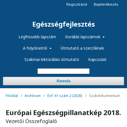
Regisztráció
Bejelentkezés
Egészségfejlesztés
Legfrissebb lapszám
Korábbi lapszámok
A folyóiratról
Útmutató a szerzőknek
Szakmai lektorálási útmutató
Kapcsolat
Keresés
Főoldal
/
Archívum
/
Évf. 61 szám 2 (2020)
/
Szakdokumentum
Európai Egészségpillanatkép 2018.
Vezetői Összefoglaló