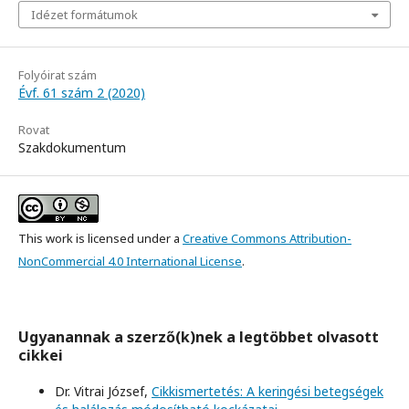
Idézet formátumok
Folyóirat szám
Évf. 61 szám 2 (2020)
Rovat
Szakdokumentum
This work is licensed under a
Creative Commons Attribution-
NonCommercial 4.0 International License
.
Ugyanannak a szerző(k)nek a legtöbbet olvasott
cikkei
Dr. Vitrai József,
Cikkismertetés: A keringési betegségek