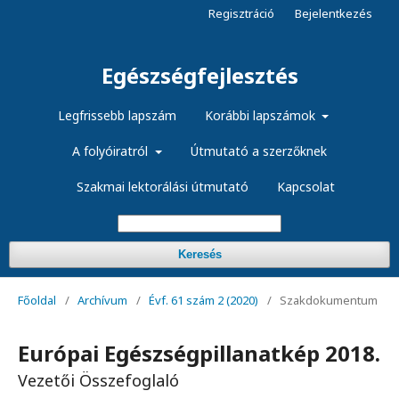
Regisztráció
Bejelentkezés
Egészségfejlesztés
Legfrissebb lapszám
Korábbi lapszámok
A folyóiratról
Útmutató a szerzőknek
Szakmai lektorálási útmutató
Kapcsolat
Keresés
Főoldal
/
Archívum
/
Évf. 61 szám 2 (2020)
/
Szakdokumentum
Európai Egészségpillanatkép 2018.
Vezetői Összefoglaló