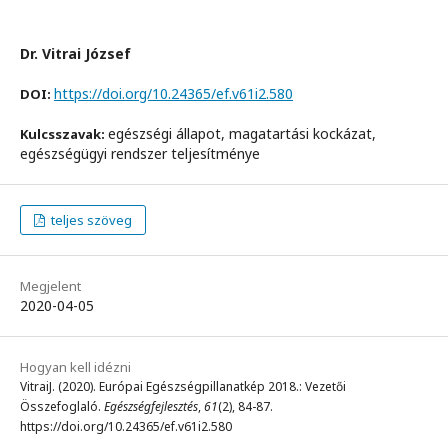
Dr. Vitrai József
https://doi.org/10.24365/ef.v61i2.580
DOI:
egészségi állapot, magatartási kockázat,
Kulcsszavak:
egészségügyi rendszer teljesítménye
teljes szöveg
Megjelent
2020-04-05
Hogyan kell idézni
VitraiJ. (2020). Európai Egészségpillanatkép 2018.: Vezetői
Összefoglaló.
Egészségfejlesztés
,
61
(2), 84-87.
https://doi.org/10.24365/ef.v61i2.580