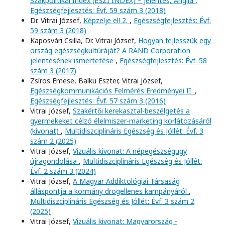
Szakpolitikai Index (ESZI INDEX) – Jelentés, Anglia
,
Egészségfejlesztés: Évf. 59 szám 3 (2018)
Dr. Vitrai József,
Képzelje el! 2.
,
Egészségfejlesztés: Évf.
59 szám 3 (2018)
Kaposvári Csilla, Dr. Vitrai József,
Hogyan fejlesszük egy
ország egészségkultúráját? A RAND Corporation
jelentésének ismertetése
,
Egészségfejlesztés: Évf. 58
szám 3 (2017)
Zsíros Emese, Balku Eszter, Vitrai József,
Egészségkommunikációs Felmérés Eredményei II.
,
Egészségfejlesztés: Évf. 57 szám 3 (2016)
Vitrai József,
Szakértői kerekasztal-beszélgetés a
gyermekeket célzó élelmiszer-marketing korlátozásáról
(kivonat)
,
Multidiszciplináris Egészség és Jóllét: Évf. 3
szám 2 (2025)
Vitrai József,
Vizuális kivonat: A népegészségügy
újragondolása
,
Multidiszciplináris Egészség és Jóllét:
Évf. 2 szám 3 (2024)
Vitrai József,
A Magyar Addiktológiai Társaság
álláspontja a kormány drogellenes kampányáról
,
Multidiszciplináris Egészség és Jóllét: Évf. 3 szám 2
(2025)
Vitrai József,
Vizuális kivonat: Magyarország -