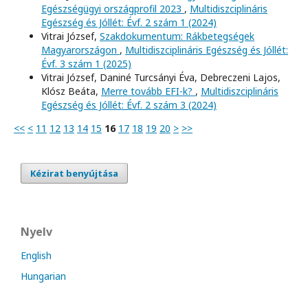
Egészségügyi országprofil 2023
,
Multidiszciplináris
Egészség és Jóllét: Évf. 2 szám 1 (2024)
Vitrai József,
Szakdokumentum: Rákbetegségek
Magyarországon
,
Multidiszciplináris Egészség és Jóllét:
Évf. 3 szám 1 (2025)
Vitrai József, Daniné Turcsányi Éva, Debreczeni Lajos,
Klósz Beáta,
Merre tovább EFI-k?
,
Multidiszciplináris
Egészség és Jóllét: Évf. 2 szám 3 (2024)
<<
<
11
12
13
14
15
16
17
18
19
20
>
>>
Kézirat benyújtása
Nyelv
English
Hungarian