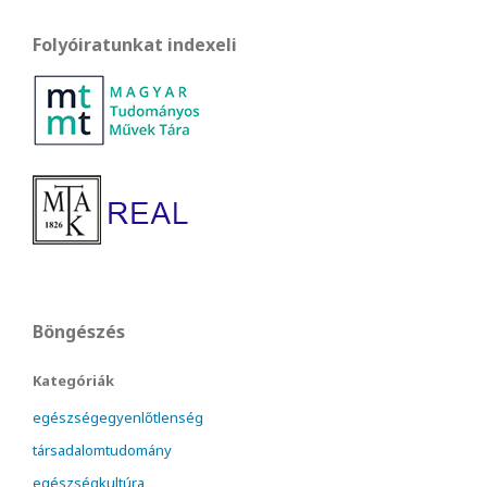
Folyóiratunkat indexeli
Böngészés
Kategóriák
egészségegyenlőtlenség
társadalomtudomány
egészségkultúra