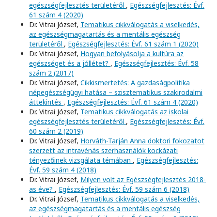
egészségfejlesztés területéről
,
Egészségfejlesztés: Évf.
61 szám 4 (2020)
Dr. Vitrai József,
Tematikus cikkválogatás a viselkedés,
az egészségmagatartás és a mentális egészség
területéről
,
Egészségfejlesztés: Évf. 61 szám 1 (2020)
Dr. Vitrai József,
Hogyan befolyásolja a kultúra az
egészséget és a jóllétet?
,
Egészségfejlesztés: Évf. 58
szám 2 (2017)
Dr. Vitrai József,
Cikkismertetés: A gazdaságpolitika
népegészségügyi hatása – szisztematikus szakirodalmi
áttekintés
,
Egészségfejlesztés: Évf. 61 szám 4 (2020)
Dr. Vitrai József,
Tematikus cikkválogatás az iskolai
egészségfejlesztés területéről
,
Egészségfejlesztés: Évf.
60 szám 2 (2019)
Dr. Vitrai József,
Horváth-Tarján Anna doktori fokozatot
szerzett az intravénás szerhasználók kockázati
tényezőinek vizsgálata témában
,
Egészségfejlesztés:
Évf. 59 szám 4 (2018)
Dr. Vitrai József,
Milyen volt az Egészségfejlesztés 2018-
as éve?
,
Egészségfejlesztés: Évf. 59 szám 6 (2018)
Dr. Vitrai József,
Tematikus cikkválogatás a viselkedés,
az egészségmagatartás és a mentális egészség