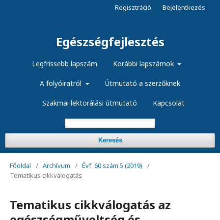
Regisztráció
Bejelentkezés
Egészségfejlesztés
Legfrissebb lapszám
Korábbi lapszámok
A folyóiratról
Útmutató a szerzőknek
Szakmai lektorálási útmutató
Kapcsolat
Keresés
Főoldal
/
Archívum
/
Évf. 60 szám 5 (2019)
/
Tematikus cikkválogatás
Tematikus cikkválogatás az
egészségműveltség és