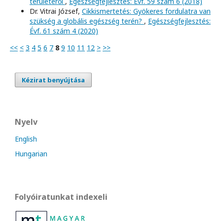
területéről
,
Egészségfejlesztés: Évf. 59 szám 6 (2018)
Dr. Vitrai József,
Cikkismertetés: Gyökeres fordulatra van
szükség a globális egészség terén?
,
Egészségfejlesztés:
Évf. 61 szám 4 (2020)
<<
<
3
4
5
6
7
8
9
10
11
12
>
>>
Kézirat benyújtása
Nyelv
English
Hungarian
Folyóiratunkat indexeli