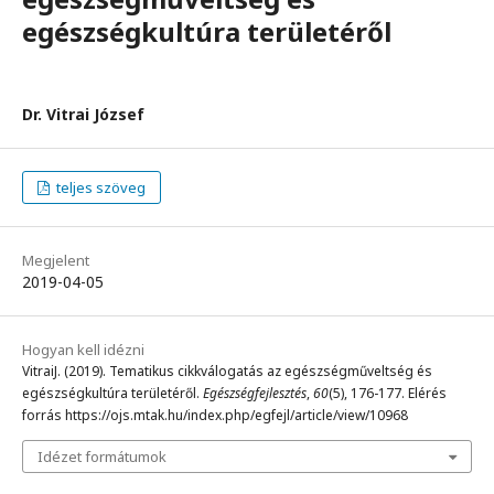
egészségkultúra területéről
Dr. Vitrai József
teljes szöveg
Megjelent
2019-04-05
Hogyan kell idézni
VitraiJ. (2019). Tematikus cikkválogatás az egészségműveltség és
egészségkultúra területéről.
Egészségfejlesztés
,
60
(5), 176-177. Elérés
forrás https://ojs.mtak.hu/index.php/egfejl/article/view/10968
Idézet formátumok