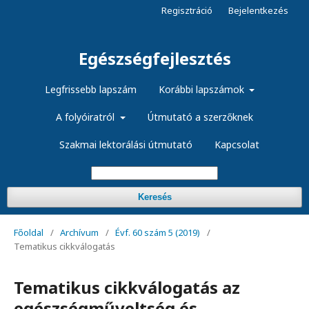
Regisztráció
Bejelentkezés
Egészségfejlesztés
Legfrissebb lapszám
Korábbi lapszámok
A folyóiratról
Útmutató a szerzőknek
Szakmai lektorálási útmutató
Kapcsolat
Keresés
Főoldal
/
Archívum
/
Évf. 60 szám 5 (2019)
/
Tematikus cikkválogatás
Tematikus cikkválogatás az
egészségműveltség és