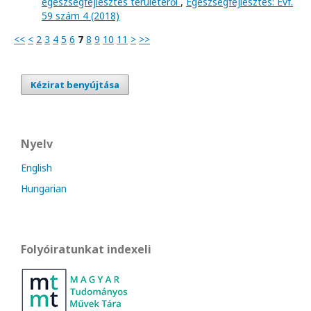
egészségfejlesztés területéről
,
Egészségfejlesztés: Évf.
59 szám 4 (2018)
<<
<
2
3
4
5
6
7
8
9
10
11
>
>>
Kézirat benyújtása
Nyelv
English
Hungarian
Folyóiratunkat indexeli