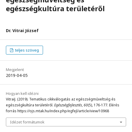
egészségkultúra területéről
Dr. Vitrai József
teljes szöveg
Megjelent
2019-04-05
Hogyan kell idézni
VitraiJ. (2019). Tematikus cikkválogatás az egészségműveltség és
egészségkultúra területéről.
Egészségfejlesztés
,
60
(5), 176-177. Elérés
forrás https://ojs.mtak.hu/index.php/egfejl/article/view/10968
Idézet formátumok