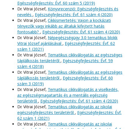
Egészségfejlesztés: Évf. 60 szám 5 (2019)
Dr. Vitrai József,
Könyvrecenzió: Egészségfejlesztés és
nevelés
,
Egészségfejlesztés: Évf. 61 szám 4 (2020)
Dr. Vitrai József,
Cikkismertetés: Vajon a kockázati
tényezők vagy inkább az általuk kifejtett hatás
fontosabb?
,
Egészségfejlesztés: Évf. 61 szám 4 (2020)
Dr. Vitrai József,
Népegészségügy 3.0 tematikus blokk
Vitrai József ajánlásával
,
Egészségfejlesztés: Évf. 62
szám 1 (2021)
Dr. Vitrai József,
Tematikus cikkválogatás az egészséges
táplálkozás területéről
,
Egészségfejlesztés: Évf. 59
szám 4 (2018)
Dr. Vitrai József,
Tematikus cikkválogatás az egészséges
táplálkozás területéről
,
Egészségfejlesztés: Évf. 60
szám 3 (2019)
Dr. Vitrai József,
Tematikus cikkválogatás a viselkedés,
az egészségmagatartás és a mentális egészség
területéről
,
Egészségfejlesztés: Évf. 61 szám 4 (2020)
Dr. Vitrai József,
Tematikus cikkválogatás az iskolai
egészségfejlesztés területéről
,
Egészségfejlesztés: Évf.
62 szám 1 (2021)
Dr. Vitrai József,
Tematikus cikkválogatás az iskolai