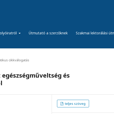
olyóiratról
Útmutató a szerzőknek
Szakmai lektorálási ú
ikus cikkválogatás
z egészségműveltség és
l
teljes szöveg