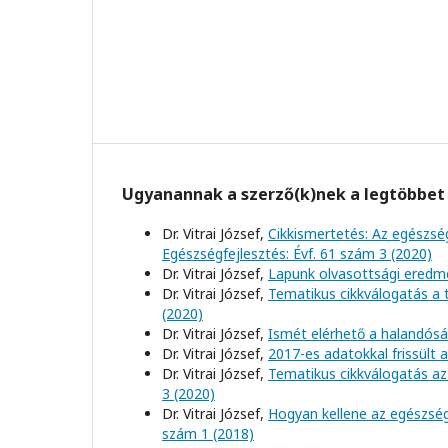
Ugyanannak a szerző(k)nek a legtöbbet 
Dr. Vitrai József,
Cikkismertetés: Az egészs
Egészségfejlesztés: Évf. 61 szám 3 (2020)
Dr. Vitrai József,
Lapunk olvasottsági eredm
Dr. Vitrai József,
Tematikus cikkválogatás a
(2020)
Dr. Vitrai József,
Ismét elérhető a halandósá
Dr. Vitrai József,
2017-es adatokkal frissült 
Dr. Vitrai József,
Tematikus cikkválogatás az
3 (2020)
Dr. Vitrai József,
Hogyan kellene az egészség
szám 1 (2018)