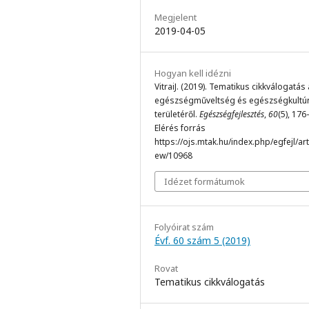
Megjelent
2019-04-05
Hogyan kell idézni
VitraiJ. (2019). Tematikus cikkválogatás
egészségműveltség és egészségkultú
területéről.
Egészségfejlesztés
,
60
(5), 176
Elérés forrás
https://ojs.mtak.hu/index.php/egfejl/arti
ew/10968
Idézet formátumok
Folyóirat szám
Évf. 60 szám 5 (2019)
Rovat
Tematikus cikkválogatás