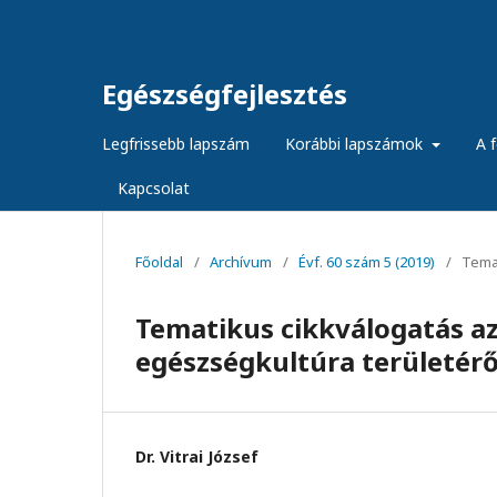
Egészségfejlesztés
Legfrissebb lapszám
Korábbi lapszámok
A f
Kapcsolat
Főoldal
/
Archívum
/
Évf. 60 szám 5 (2019)
/
Temat
Tematikus cikkválogatás a
egészségkultúra területérő
Dr. Vitrai József