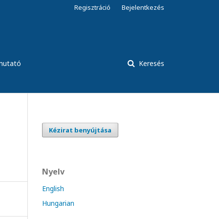
Regisztráció
Bejelentkezés
tmutató
Keresés
Kézirat benyújtása
Nyelv
English
Hungarian