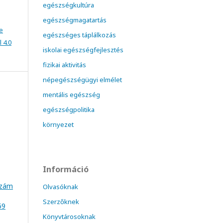
egészségkultúra
egészségmagatartás
e
egészséges táplálkozás
 4.0
iskolai egészségfejlesztés
fizikai aktivitás
népegészségügyi elmélet
mentális egészség
egészségpolitika
környezet
Információ
szám
Olvasóknak
Szerzőknek
59
Könyvtárosoknak