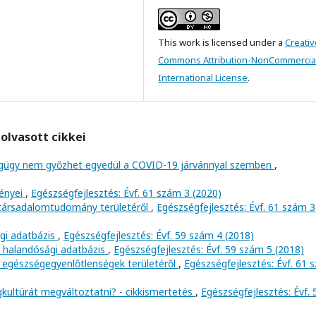
This work is licensed under a
Creativ
Commons Attribution-NonCommercial
International License
.
olvasott cikkei
égügy nem győzhet egyedül a COVID-19 járvánnyal szemben
,
ényei
,
Egészségfejlesztés: Évf. 61 szám 3 (2020)
 társadalomtudomány területéről
,
Egészségfejlesztés: Évf. 61 szám 3
gi adatbázis
,
Egészségfejlesztés: Évf. 59 szám 4 (2018)
a halandósági adatbázis
,
Egészségfejlesztés: Évf. 59 szám 5 (2018)
 egészségegyenlőtlenségek területéről
,
Egészségfejlesztés: Évf. 61 
kultúrát megváltoztatni? - cikkismertetés
,
Egészségfejlesztés: Évf. 