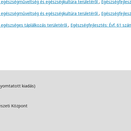
 egészségműveltség és egészségkultúra területéről
,
Egészségfejlesz
 egészségműveltség és egészségkultúra területéről
,
Egészségfejlesz
 egészséges táplálkozás területéről
,
Egészségfejlesztés: Évf. 61 szá
nyomtatott kiadás)
észeti Központ