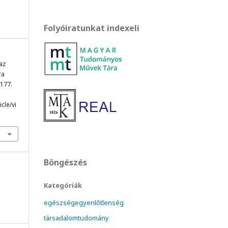
Folyóiratunkat indexeli
 az
ra
-177.
cle/vi
Böngészés
Kategóriák
egészségegyenlőtlenség
társadalomtudomány