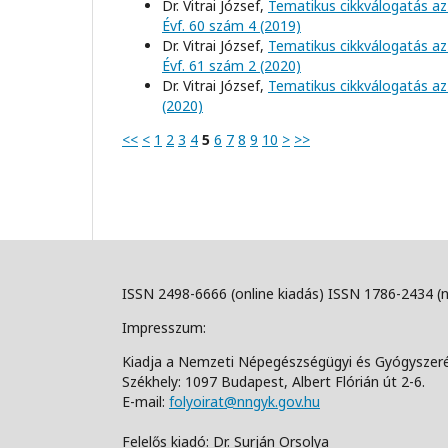
Dr. Vitrai József,
Tematikus cikkválogatás az
Évf. 60 szám 4 (2019)
Dr. Vitrai József,
Tematikus cikkválogatás az
Évf. 61 szám 2 (2020)
Dr. Vitrai József,
Tematikus cikkválogatás az
(2020)
<<
<
1
2
3
4
5
6
7
8
9
10
>
>>
ISSN 2498-6666 (online kiadás) ISSN 1786-2434 (
Impresszum:
Kiadja a Nemzeti Népegészségügyi és Gyógyszer
Székhely: 1097 Budapest, Albert Flórián út 2-6.
E-mail:
folyoirat@nngyk.gov.hu
Felelős kiadó: Dr. Surján Orsolya