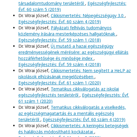
társadalomtudomány területéről
,
Egészségfejlesztés:
Évf. 60 szám 5 (2019)
Dr. Vitrai József,
Cikkismertetés: Népegészségügy 3.0
,
Egészségfejlesztés: Évf. 60 szám 4 (2019)
Dr. Vitrai József,
Pályázati felhívás tudományos
közlemény írására mesterképzéses hallgatóknak
,
Egészségfejlesztés: Évf. 59 szám 1 (2018)
Dr. Vitrai József,
Új mutató a hazai egészségügy
eredményességének mérésére: az egészségügyi ellátás
hozzáférhetősége és minősége index
,
Egészségfejlesztés: Évf. 59 szám 4 (2018)
Dr. Vitrai József,
Cikkismertetés: Nem segített a HeLP az
iskolások elhízásának megelőzésében
,
Egészségfejlesztés: Évf. 61 szám 1 (2020)
Dr. Vitrai József,
Tematikus cikkválogatás az iskolai
egészségfejlesztés területéről
,
Egészségfejlesztés: Évf.
61 szám 1 (2020)
Dr. Vitrai József,
Tematikus cikkválogatás a viselkedés,
az egészségmagatartás és a mentális egészség
területéről
,
Egészségfejlesztés: Évf. 60 szám 4 (2019)
Dr. Vitrai József,
Cikkismertetés: A keringési betegségek
és halálozás módosítható kockázatai
,