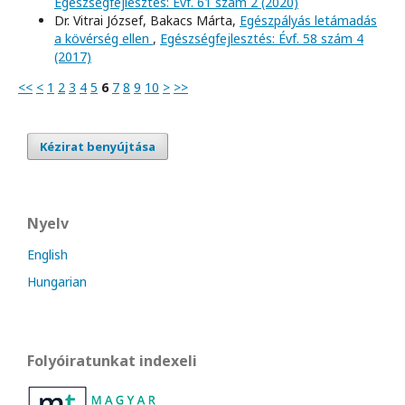
Egészségfejlesztés: Évf. 61 szám 2 (2020)
Dr. Vitrai József, Bakacs Márta,
Egészpályás letámadás
a kövérség ellen
,
Egészségfejlesztés: Évf. 58 szám 4
(2017)
<<
<
1
2
3
4
5
6
7
8
9
10
>
>>
Kézirat benyújtása
Nyelv
English
Hungarian
Folyóiratunkat indexeli