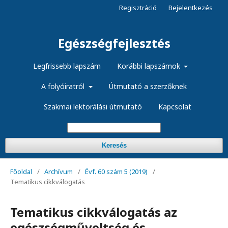
Regisztráció
Bejelentkezés
Egészségfejlesztés
Legfrissebb lapszám
Korábbi lapszámok
A folyóiratról
Útmutató a szerzőknek
Szakmai lektorálási útmutató
Kapcsolat
Keresés
Főoldal
/
Archívum
/
Évf. 60 szám 5 (2019)
/
Tematikus cikkválogatás
Tematikus cikkválogatás az
egészségműveltség és