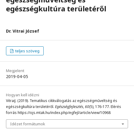
egészségkultúra területéről
Dr. Vitrai József
teljes szöveg
Megjelent
2019-04-05
Hogyan kell idézni
VitraiJ. (2019). Tematikus cikkválogatás az egészségműveltség és
egészségkultúra területéről.
Egészségfejlesztés
,
60
(5), 176-177. Elérés
forrás https://ojs.mtak.hu/index.php/egfejl/article/view/10968
Idézet formátumok