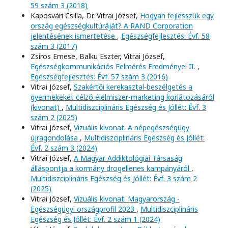
59 szám 3 (2018)
Kaposvári Csilla, Dr. Vitrai József,
Hogyan fejlesszük egy
ország egészségkultúráját? A RAND Corporation
jelentésének ismertetése
,
Egészségfejlesztés: Évf. 58
szám 3 (2017)
Zsíros Emese, Balku Eszter, Vitrai József,
Egészségkommunikációs Felmérés Eredményei II.
,
Egészségfejlesztés: Évf. 57 szám 3 (2016)
Vitrai József,
Szakértői kerekasztal-beszélgetés a
gyermekeket célzó élelmiszer-marketing korlátozásáról
(kivonat)
,
Multidiszciplináris Egészség és Jóllét: Évf. 3
szám 2 (2025)
Vitrai József,
Vizuális kivonat: A népegészségügy
újragondolása
,
Multidiszciplináris Egészség és Jóllét:
Évf. 2 szám 3 (2024)
Vitrai József,
A Magyar Addiktológiai Társaság
álláspontja a kormány drogellenes kampányáról
,
Multidiszciplináris Egészség és Jóllét: Évf. 3 szám 2
(2025)
Vitrai József,
Vizuális kivonat: Magyarország -
Egészségügyi országprofil 2023
,
Multidiszciplináris
Egészség és Jóllét: Évf. 2 szám 1 (2024)