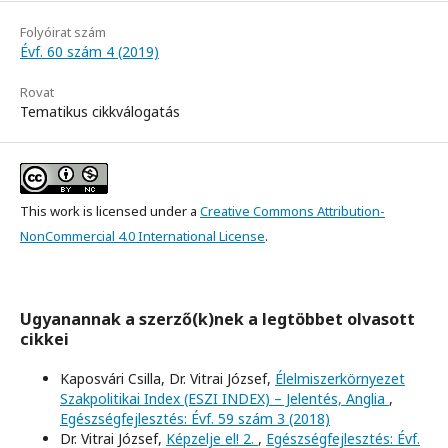
Folyóirat szám
Évf. 60 szám 4 (2019)
Rovat
Tematikus cikkválogatás
This work is licensed under a
Creative Commons Attribution-
NonCommercial 4.0 International License
.
Ugyanannak a szerző(k)nek a legtöbbet olvasott
cikkei
Kaposvári Csilla, Dr. Vitrai József,
Élelmiszerkörnyezet
Szakpolitikai Index (ESZI INDEX) – Jelentés, Anglia
,
Egészségfejlesztés: Évf. 59 szám 3 (2018)
Dr. Vitrai József,
Képzelje el! 2.
,
Egészségfejlesztés: Évf.