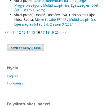
Vitrai József,
Szakdokumentum: Rákbetegségek
Magyarországon
,
Multidiszciplináris Egészség és Jóllét:
Évf. 3 szám 1 (2025)
Vitrai József, Daniné Turcsányi Éva, Debreczeni Lajos,
Klósz Beáta,
Merre tovább EFI-k?
,
Multidiszciplináris
Egészség és Jóllét: Évf. 2 szám 3 (2024)
<<
<
11
12
13
14
15
16
17
18
19
20
>
>>
Kézirat benyújtása
Nyelv
English
Hungarian
Folyóiratunkat indexeli