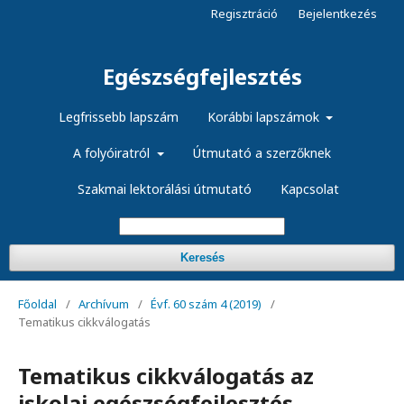
Regisztráció
Bejelentkezés
Egészségfejlesztés
Legfrissebb lapszám
Korábbi lapszámok
A folyóiratról
Útmutató a szerzőknek
Szakmai lektorálási útmutató
Kapcsolat
Keresés
Főoldal
/
Archívum
/
Évf. 60 szám 4 (2019)
/
Tematikus cikkválogatás
Tematikus cikkválogatás az
iskolai egészségfejlesztés