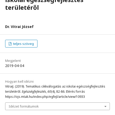
területéről
Dr. Vitrai József
teljes szöveg
Megjelent
2019-04-04
Hogyan kell idézni
VitraiJ. (2019). Tematikus cikkválogatás az iskolai egészségfejlesztés
területéről.
Egészségfejlesztés
,
60
(4), 82-86. Elérés forrás
https://ojs.mtak.hu/index.php/egfejl/article/view/10933
Idézet formátumok