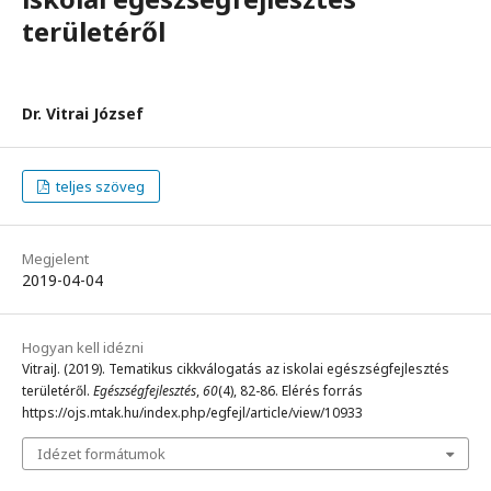
területéről
Dr. Vitrai József
teljes szöveg
Megjelent
2019-04-04
Hogyan kell idézni
VitraiJ. (2019). Tematikus cikkválogatás az iskolai egészségfejlesztés
területéről.
Egészségfejlesztés
,
60
(4), 82-86. Elérés forrás
https://ojs.mtak.hu/index.php/egfejl/article/view/10933
Idézet formátumok