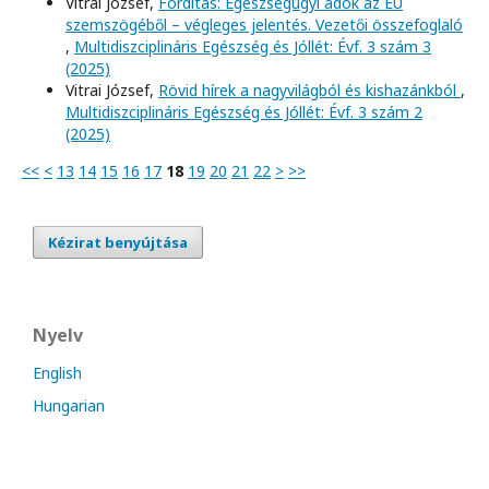
Vitrai József,
Fordítás: Egészségügyi adók az EU
szemszögéből – végleges jelentés. Vezetői összefoglaló
,
Multidiszciplináris Egészség és Jóllét: Évf. 3 szám 3
(2025)
Vitrai József,
Rövid hírek a nagyvilágból és kishazánkból
,
Multidiszciplináris Egészség és Jóllét: Évf. 3 szám 2
(2025)
<<
<
13
14
15
16
17
18
19
20
21
22
>
>>
Kézirat benyújtása
Nyelv
English
Hungarian