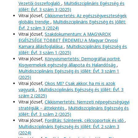
Vezetői összefoglaló
,
Multidiszciplináris Egészség és
Jóllét: Évf. 3 szám 3 (2025)
Vitrai József,
Cikkismertetés: Az egészségveszteségek
globális trendje
,
Multidiszciplináris Egészség és Jóllét:
Évf. 2 szám 3 (2024)
Vitrai József,
Szakdokumentum: A MAGYAROK
EGÉSZSÉGE TÖBBET ÉRDEMEL! A Magyar Orvosi
Kamara állásfoglalása
,
Multidiszciplináris Egészség és
Jóllét: Évf. 3 szám 1 (2025)
Vitrai József,
Könyvismertetés: Demográfiai portré.
Kisgyermekek egészségi állapota és Halandóság
,
Multidiszciplináris Egészség és Jóllét: Évf. 3 szám 1
(2025)
Vitrai József,
Okos MI? Csak akkor, ha mi is azok
vagyunk
,
Multidiszciplináris Egészség és Jóllét: Évf. 3
szám 2 (2025)
Vitrai József,
Cikkismertetés: Nemzeti népegészségügyi
stratégiák – áttekintés
,
Multidiszciplináris Egészség és
Jóllét: Évf. 3 szám 2 (2025)
Vitrai József,
Fordítás: Színterek, célcsoportok és idő
,
Multidiszciplináris Egészség és Jóllét: Évf. 2 szám 3
(2024)