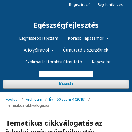
Regisztráció
Bejelentkezés
Egészségfejlesztés
Legfrissebb lapszám
Korábbi lapszámok
A folyóiratról
Útmutató a szerzőknek
Szakmai lektorálási útmutató
Kapcsolat
Keresés
Főoldal
/
Archívum
/
Évf. 60 szám 4 (2019)
/
Tematikus cikkválogatás
Tematikus cikkválogatás az
iskolai egészségfejlesztés