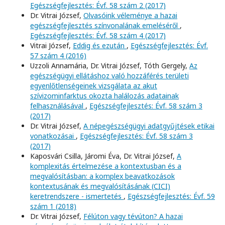
Egészségfejlesztés: Évf. 58 szám 2 (2017)
Dr. Vitrai József,
Olvasóink véleménye a hazai
egészségfejlesztés színvonalának emeléséről
,
Egészségfejlesztés: Évf. 58 szám 4 (2017)
Vitrai József,
Eddig és ezután
,
Egészségfejlesztés: Évf.
57 szám 4 (2016)
Uzzoli Annamária, Dr. Vitrai József, Tóth Gergely,
Az
egészségügyi ellátáshoz való hozzáférés területi
egyenlőtlenségeinek vizsgálata az akut
szívizominfarktus okozta halálozás adatainak
felhasználásával
,
Egészségfejlesztés: Évf. 58 szám 3
(2017)
Dr. Vitrai József,
A népegészségügyi adatgyűjtések etikai
vonatkozásai
,
Egészségfejlesztés: Évf. 58 szám 3
(2017)
Kaposvári Csilla, Járomi Éva, Dr. Vitrai József,
A
komplexitás értelmezése a kontextusban és a
megvalósításban: a komplex beavatkozások
kontextusának és megvalósításának (CICI)
keretrendszere - ismertetés
,
Egészségfejlesztés: Évf. 59
szám 1 (2018)
Dr. Vitrai József,
Félúton vagy tévúton? A hazai