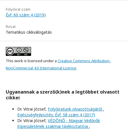
Folyóirat szám
Évf. 60 szám 4 (2019)
Rovat
Tematikus cikkválogatás
This work is licensed under a
Creative Commons Attribution-
NonCommercial 4.0 International License
.
Ugyanannak a szerző(k)nek a legtöbbet olvasott
cikkei
Dr. Vitrai József,
Folyóiratunk olvasottságáról
,
Egészségfejlesztés: Évf. 58 szám 4 (2017)
Dr. Vitrai József,
VÉDŐNŐ - Magyar Védőnők
Egyesületének szakmai tájékoztatója
,