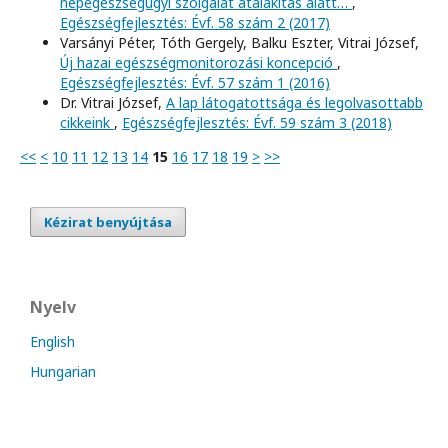
népegészségügyi szolgálat átalakítás alatt…
,
Egészségfejlesztés: Évf. 58 szám 2 (2017)
Varsányi Péter, Tóth Gergely, Balku Eszter, Vitrai József,
Új hazai egészségmonitorozási koncepció
,
Egészségfejlesztés: Évf. 57 szám 1 (2016)
Dr. Vitrai József,
A lap látogatottsága és legolvasottabb
cikkeink
,
Egészségfejlesztés: Évf. 59 szám 3 (2018)
<<
<
10
11
12
13
14
15
16
17
18
19
>
>>
Kézirat benyújtása
Nyelv
English
Hungarian