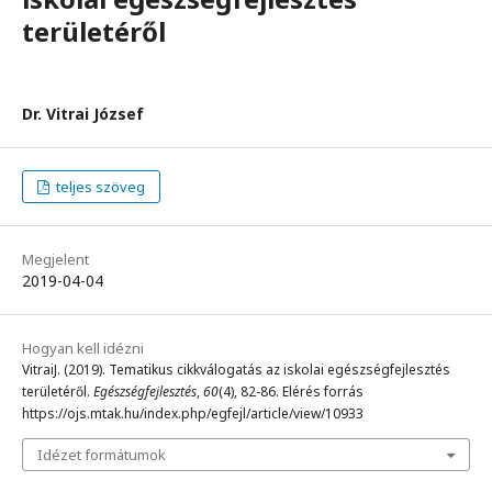
területéről
Dr. Vitrai József
teljes szöveg
Megjelent
2019-04-04
Hogyan kell idézni
VitraiJ. (2019). Tematikus cikkválogatás az iskolai egészségfejlesztés
területéről.
Egészségfejlesztés
,
60
(4), 82-86. Elérés forrás
https://ojs.mtak.hu/index.php/egfejl/article/view/10933
Idézet formátumok