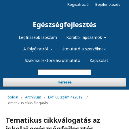
Regisztráció
Bejelentkezés
Egészségfejlesztés
Legfrissebb lapszám
Korábbi lapszámok
A folyóiratról
Útmutató a szerzőknek
Szakmai lektorálási útmutató
Kapcsolat
Keresés
Főoldal
/
Archívum
/
Évf. 60 szám 4 (2019)
/
Tematikus cikkválogatás
Tematikus cikkválogatás az
iskolai egészségfejlesztés