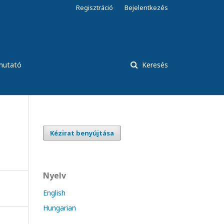
Regisztráció
Bejelentkezés
tmutató
Keresés
Kézirat benyújtása
Nyelv
English
Hungarian