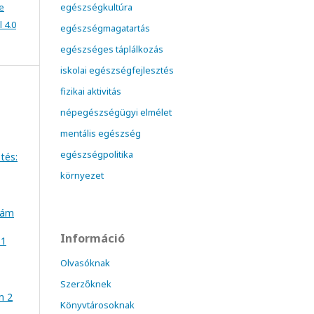
e
egészségkultúra
 4.0
egészségmagatartás
egészséges táplálkozás
iskolai egészségfejlesztés
fizikai aktivitás
népegészségügyi elmélet
mentális egészség
egészségpolitika
tés:
környezet
szám
Információ
61
Olvasóknak
Szerzőknek
m 2
Könyvtárosoknak