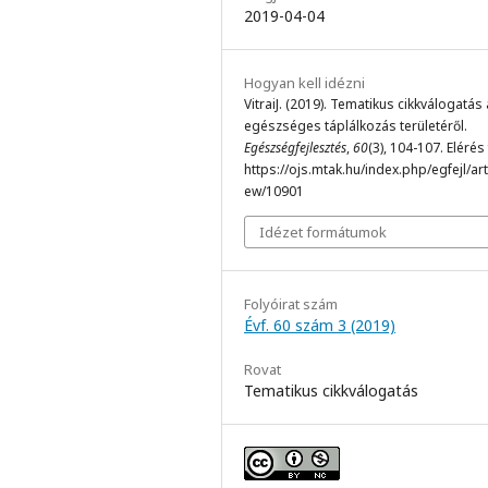
2019-04-04
Hogyan kell idézni
VitraiJ. (2019). Tematikus cikkválogatás
egészséges táplálkozás területéről.
Egészségfejlesztés
,
60
(3), 104-107. Elérés
https://ojs.mtak.hu/index.php/egfejl/arti
ew/10901
Idézet formátumok
Folyóirat szám
Évf. 60 szám 3 (2019)
Rovat
Tematikus cikkválogatás