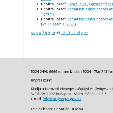
Dr. Vitrai József,
Képzelje el!
,
Egészségfejles
Dr. Vitrai József,
Tematikus cikkválogatás az
1 (2021)
Dr. Vitrai József,
Tematikus cikkválogatás az
Évf. 61 szám 1 (2020)
<<
<
6
7
8
9
10
11
12
13
14
15
>
>>
ISSN 2498-6666 (online kiadás) ISSN 1786-2434 (
Impresszum:
Kiadja a Nemzeti Népegészségügyi és Gyógyszer
Székhely: 1097 Budapest, Albert Flórián út 2-6.
E-mail:
folyoirat@nngyk.gov.hu
Felelős kiadó: Dr. Surján Orsolya