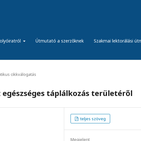
olyóiratról
Útmutató a szerzőknek
Szakmai lektorálási ú
ikus cikkválogatás
 egészséges táplálkozás területéről
teljes szöveg
Megjelent