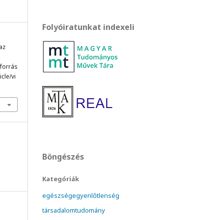
Folyóiratunkat indexeli
 az
 forrás
cle/vi
Böngészés
Kategóriák
egészségegyenlőtlenség
társadalomtudomány