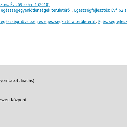
ztés: Évf. 59 szám 1 (2018)
 egészségegyenlőtlenségek területéről
,
Egészségfejlesztés: Évf. 62 
 egészségműveltség és egészségkultúra területéről
,
Egészségfejlesz
nyomtatott kiadás)
észeti Központ