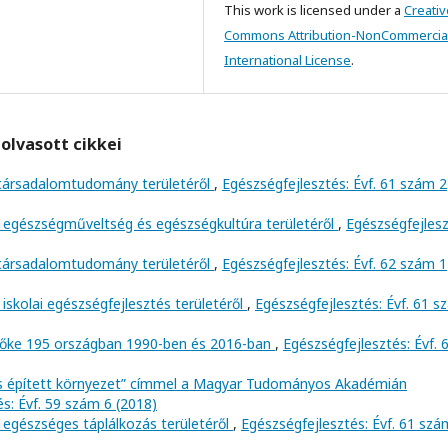
This work is licensed under a
Creativ
Commons Attribution-NonCommercial
International License
.
olvasott cikkei
 társadalomtudomány területéről
,
Egészségfejlesztés: Évf. 61 szám 2
 egészségműveltség és egészségkultúra területéről
,
Egészségfejlesz
 társadalomtudomány területéről
,
Egészségfejlesztés: Évf. 62 szám 1
iskolai egészségfejlesztés területéről
,
Egészségfejlesztés: Évf. 61 
 tőke 195 országban 1990-ben és 2016-ban
,
Egészségfejlesztés: Évf. 
s épített környezet” címmel a Magyar Tudományos Akadémián
s: Évf. 59 szám 6 (2018)
 egészséges táplálkozás területéről
,
Egészségfejlesztés: Évf. 61 szá