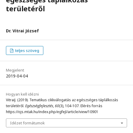
területéről
Dr. Vitrai József
teljes szöveg
Megjelent
2019-04-04
Hogyan kell idézni
VitraiJ. (2019). Tematikus cikkválogatás az egészséges táplálkozás
területéről.
Egészségfejlesztés
,
60
(3), 104-107. Elérés forrás
https://ojs.mtak.hu/index.php/egfejl/article/view/10901
Idézet formátumok