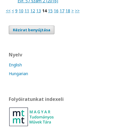
Évf. 57 szám 2 (2016)
<<
<
9
10
11
12
13
14
15
16
17
18
>
>>
Kézirat benyújtása
Nyelv
English
Hungarian
Folyóiratunkat indexeli