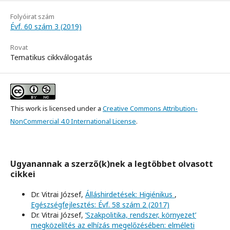
Folyóirat szám
Évf. 60 szám 3 (2019)
Rovat
Tematikus cikkválogatás
This work is licensed under a
Creative Commons Attribution-
NonCommercial 4.0 International License
.
Ugyanannak a szerző(k)nek a legtöbbet olvasott
cikkei
Dr. Vitrai József,
Álláshirdetések: Higiénikus
,
Egészségfejlesztés: Évf. 58 szám 2 (2017)
Dr. Vitrai József,
’Szakpolitika, rendszer, környezet’
megközelítés az elhízás megelőzésében: elméleti