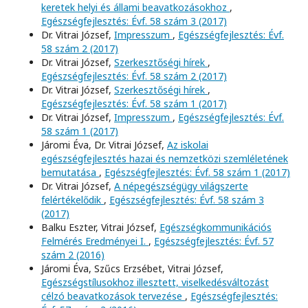
keretek helyi és állami beavatkozásokhoz
,
Egészségfejlesztés: Évf. 58 szám 3 (2017)
Dr. Vitrai József,
Impresszum
,
Egészségfejlesztés: Évf.
58 szám 2 (2017)
Dr. Vitrai József,
Szerkesztőségi hírek
,
Egészségfejlesztés: Évf. 58 szám 2 (2017)
Dr. Vitrai József,
Szerkesztőségi hírek
,
Egészségfejlesztés: Évf. 58 szám 1 (2017)
Dr. Vitrai József,
Impresszum
,
Egészségfejlesztés: Évf.
58 szám 1 (2017)
Járomi Éva, Dr. Vitrai József,
Az iskolai
egészségfejlesztés hazai és nemzetközi szemléletének
bemutatása
,
Egészségfejlesztés: Évf. 58 szám 1 (2017)
Dr. Vitrai József,
A népegészségügy világszerte
felértékelődik
,
Egészségfejlesztés: Évf. 58 szám 3
(2017)
Balku Eszter, Vitrai József,
Egészségkommunikációs
Felmérés Eredményei I.
,
Egészségfejlesztés: Évf. 57
szám 2 (2016)
Járomi Éva, Szűcs Erzsébet, Vitrai József,
Egészségstílusokhoz illesztett, viselkedésváltozást
célzó beavatkozások tervezése
,
Egészségfejlesztés: