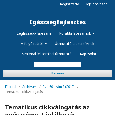
Regisztráció
Bejelentkezés
Egészségfejlesztés
Legfrissebb lapszám
Korábbi lapszámok
A folyóiratról
Útmutató a szerzőknek
Szakmai lektorálási útmutató
Kapcsolat
Keresés
Főoldal
/
Archívum
/
Évf. 60 szám 3 (2019)
/
Tematikus cikkválogatás
Tematikus cikkválogatás az
egészséges táplálkozás