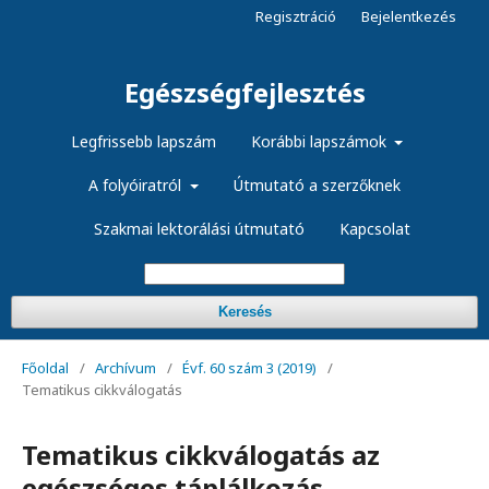
Regisztráció
Bejelentkezés
Egészségfejlesztés
Legfrissebb lapszám
Korábbi lapszámok
A folyóiratról
Útmutató a szerzőknek
Szakmai lektorálási útmutató
Kapcsolat
Keresés
Főoldal
/
Archívum
/
Évf. 60 szám 3 (2019)
/
Tematikus cikkválogatás
Tematikus cikkválogatás az
egészséges táplálkozás