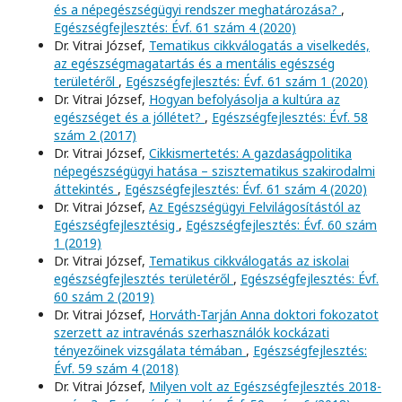
és a népegészségügyi rendszer meghatározása?
,
Egészségfejlesztés: Évf. 61 szám 4 (2020)
Dr. Vitrai József,
Tematikus cikkválogatás a viselkedés,
az egészségmagatartás és a mentális egészség
területéről
,
Egészségfejlesztés: Évf. 61 szám 1 (2020)
Dr. Vitrai József,
Hogyan befolyásolja a kultúra az
egészséget és a jóllétet?
,
Egészségfejlesztés: Évf. 58
szám 2 (2017)
Dr. Vitrai József,
Cikkismertetés: A gazdaságpolitika
népegészségügyi hatása – szisztematikus szakirodalmi
áttekintés
,
Egészségfejlesztés: Évf. 61 szám 4 (2020)
Dr. Vitrai József,
Az Egészségügyi Felvilágosítástól az
Egészségfejlesztésig
,
Egészségfejlesztés: Évf. 60 szám
1 (2019)
Dr. Vitrai József,
Tematikus cikkválogatás az iskolai
egészségfejlesztés területéről
,
Egészségfejlesztés: Évf.
60 szám 2 (2019)
Dr. Vitrai József,
Horváth-Tarján Anna doktori fokozatot
szerzett az intravénás szerhasználók kockázati
tényezőinek vizsgálata témában
,
Egészségfejlesztés:
Évf. 59 szám 4 (2018)
Dr. Vitrai József,
Milyen volt az Egészségfejlesztés 2018-