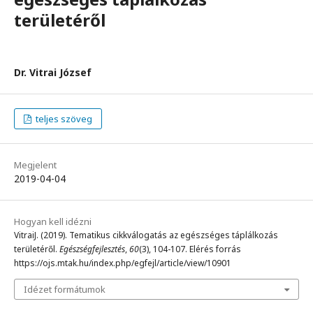
területéről
Dr. Vitrai József
teljes szöveg
Megjelent
2019-04-04
Hogyan kell idézni
VitraiJ. (2019). Tematikus cikkválogatás az egészséges táplálkozás
területéről.
Egészségfejlesztés
,
60
(3), 104-107. Elérés forrás
https://ojs.mtak.hu/index.php/egfejl/article/view/10901
Idézet formátumok