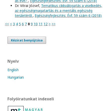
as éve?
,
Egészségfejlesztés: Évf. 59 szám 6 (2018)
Dr. Vitrai József,
Tematikus cikkválogatás a viselkedés,
az egészségmagatartás és a mentális egészség
területéről
,
Egészségfejlesztés: Évf. 59 szám 6 (2018)
<<
<
3
4
5
6
7
8
9
10
11
12
>
>>
Kézirat benyújtása
Nyelv
English
Hungarian
Folyóiratunkat indexeli