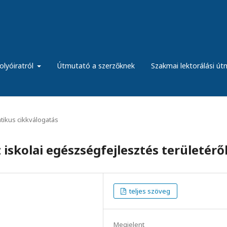
olyóiratról
Útmutató a szerzőknek
Szakmai lektorálási ú
ikus cikkválogatás
iskolai egészségfejlesztés területérő
teljes szöveg
Megjelent