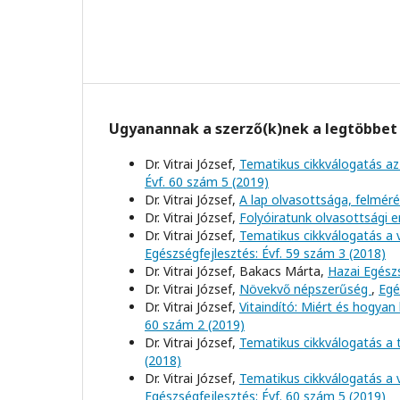
Ugyanannak a szerző(k)nek a legtöbbet 
Dr. Vitrai József,
Tematikus cikkválogatás az
Évf. 60 szám 5 (2019)
Dr. Vitrai József,
A lap olvasottsága, felmér
Dr. Vitrai József,
Folyóiratunk olvasottsági
Dr. Vitrai József,
Tematikus cikkválogatás a 
Egészségfejlesztés: Évf. 59 szám 3 (2018)
Dr. Vitrai József, Bakacs Márta,
Hazai Egész
Dr. Vitrai József,
Növekvő népszerűség
,
Egé
Dr. Vitrai József,
Vitaindító: Miért és hogya
60 szám 2 (2019)
Dr. Vitrai József,
Tematikus cikkválogatás a
(2018)
Dr. Vitrai József,
Tematikus cikkválogatás a 
Egészségfejlesztés: Évf. 60 szám 5 (2019)