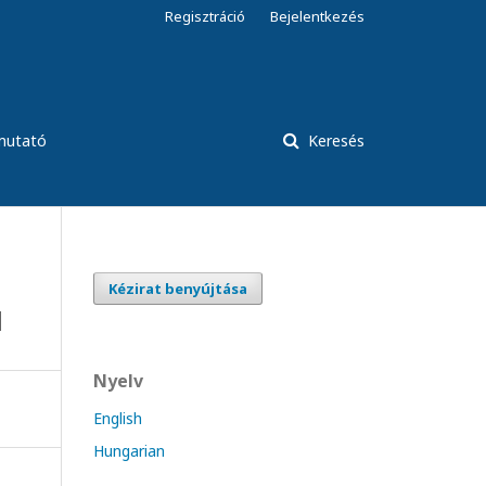
Regisztráció
Bejelentkezés
tmutató
Keresés
Kézirat benyújtása
l
Nyelv
English
Hungarian