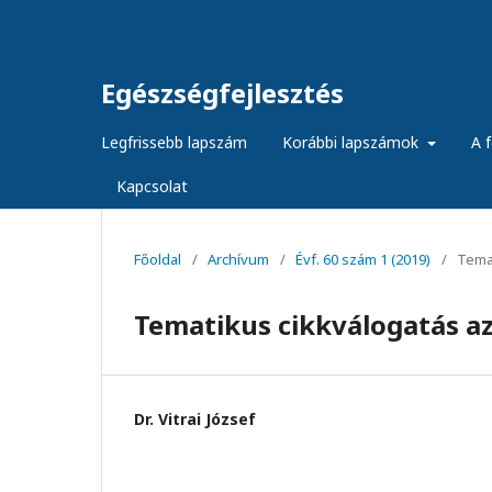
Egészségfejlesztés
Legfrissebb lapszám
Korábbi lapszámok
A f
Kapcsolat
Főoldal
/
Archívum
/
Évf. 60 szám 1 (2019)
/
Temat
Tematikus cikkválogatás az 
Dr. Vitrai József