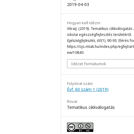
2019-04-03
Hogyan kell idézni
VitraiJ. (2019). Tematikus cikkválogatás
iskolai egészségfejlesztés területéről.
Egészségfejlesztés
,
60
(1), 90-93. Elérés f
https://ojs.mtak.hu/index.php/egfejl/arti
ew/10840
Idézet formátumok
Folyóirat szám
Évf. 60 szám 1 (2019)
Rovat
Tematikus cikkválogatás