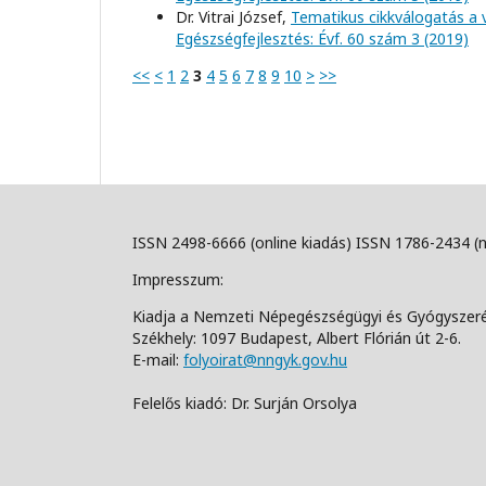
Dr. Vitrai József,
Tematikus cikkválogatás a 
Egészségfejlesztés: Évf. 60 szám 3 (2019)
<<
<
1
2
3
4
5
6
7
8
9
10
>
>>
ISSN 2498-6666 (online kiadás) ISSN 1786-2434 (
Impresszum:
Kiadja a Nemzeti Népegészségügyi és Gyógyszer
Székhely: 1097 Budapest, Albert Flórián út 2-6.
E-mail:
folyoirat@nngyk.gov.hu
Felelős kiadó: Dr. Surján Orsolya