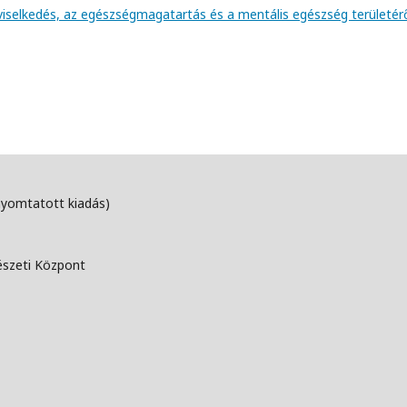
viselkedés, az egészségmagatartás és a mentális egészség területér
nyomtatott kiadás)
észeti Központ