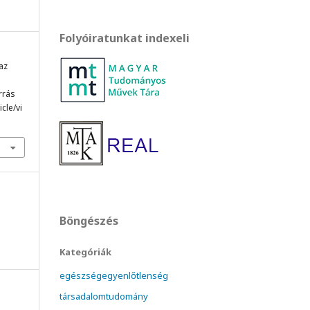
Folyóiratunkat indexeli
 az
orrás
cle/vi
Böngészés
Kategóriák
egészségegyenlőtlenség
társadalomtudomány