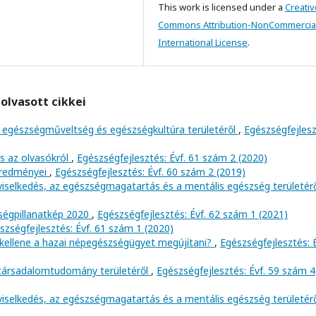
This work is licensed under a
Creativ
Commons Attribution-NonCommercial
International License
.
olvasott cikkei
 egészségműveltség és egészségkultúra területéről
,
Egészségfejlesz
és az olvasókról
,
Egészségfejlesztés: Évf. 61 szám 2 (2020)
 eredményei
,
Egészségfejlesztés: Évf. 60 szám 2 (2019)
viselkedés, az egészségmagatartás és a mentális egészség területér
ségpillanatkép 2020
,
Egészségfejlesztés: Évf. 62 szám 1 (2021)
szségfejlesztés: Évf. 61 szám 1 (2020)
n kellene a hazai népegészségügyet megújítani?
,
Egészségfejlesztés: É
 társadalomtudomány területéről
,
Egészségfejlesztés: Évf. 59 szám 4
viselkedés, az egészségmagatartás és a mentális egészség területér