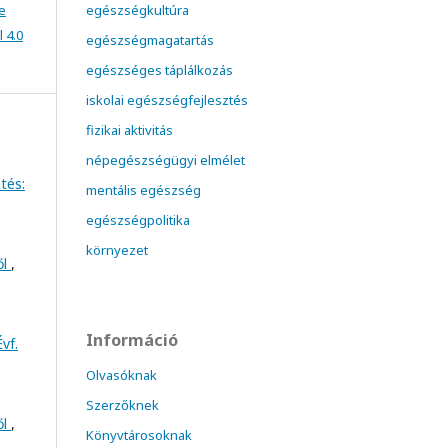
e
egészségkultúra
 4.0
egészségmagatartás
egészséges táplálkozás
iskolai egészségfejlesztés
fizikai aktivitás
népegészségügyi elmélet
tés:
mentális egészség
egészségpolitika
környezet
ől
,
Információ
vf.
Olvasóknak
Szerzőknek
ől
,
Könyvtárosoknak