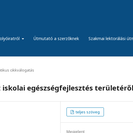
olyóiratról
Útmutató a szerzőknek
Szakmai lektorálási ú
ikus cikkválogatás
iskolai egészségfejlesztés területérő
teljes szöveg
Megjelent