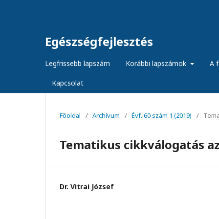
Egészségfejlesztés
Legfrissebb lapszám
Korábbi lapszámok
A f
Kapcsolat
Főoldal
/
Archívum
/
Évf. 60 szám 1 (2019)
/
Temat
Tematikus cikkválogatás az 
Dr. Vitrai József