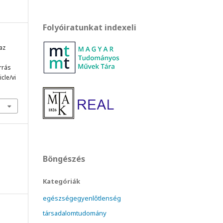
Folyóiratunkat indexeli
 az
orrás
cle/vi
Böngészés
Kategóriák
egészségegyenlőtlenség
társadalomtudomány