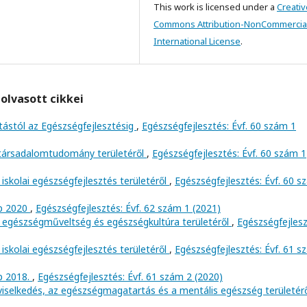
This work is licensed under a
Creativ
Commons Attribution-NonCommercial
International License
.
olvasott cikkei
tástól az Egészségfejlesztésig
,
Egészségfejlesztés: Évf. 60 szám 1
 társadalomtudomány területéről
,
Egészségfejlesztés: Évf. 60 szám 1
iskolai egészségfejlesztés területéről
,
Egészségfejlesztés: Évf. 60 
ép 2020
,
Egészségfejlesztés: Évf. 62 szám 1 (2021)
 egészségműveltség és egészségkultúra területéről
,
Egészségfejlesz
iskolai egészségfejlesztés területéről
,
Egészségfejlesztés: Évf. 61 
p 2018.
,
Egészségfejlesztés: Évf. 61 szám 2 (2020)
viselkedés, az egészségmagatartás és a mentális egészség területér