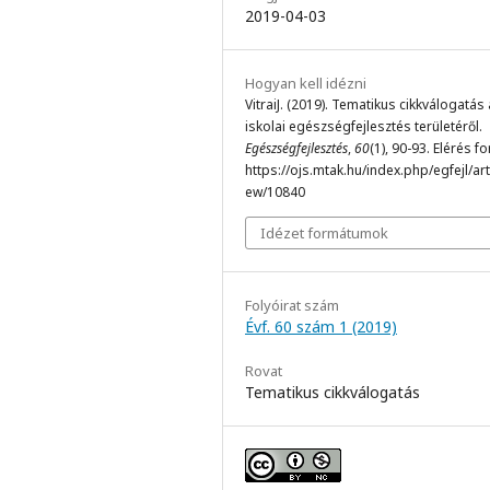
2019-04-03
Hogyan kell idézni
VitraiJ. (2019). Tematikus cikkválogatás
iskolai egészségfejlesztés területéről.
Egészségfejlesztés
,
60
(1), 90-93. Elérés f
https://ojs.mtak.hu/index.php/egfejl/arti
ew/10840
Idézet formátumok
Folyóirat szám
Évf. 60 szám 1 (2019)
Rovat
Tematikus cikkválogatás