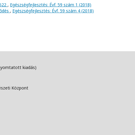
5522
,
Egészségfejlesztés: Évf. 59 szám 1 (2018)
lődés
,
Egészségfejlesztés: Évf. 59 szám 4 (2018)
nyomtatott kiadás)
észeti Központ