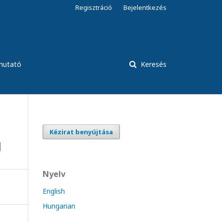
Regisztráció
Bejelentkezés
tmutató
Keresés
Kézirat benyújtása
l
Nyelv
English
Hungarian