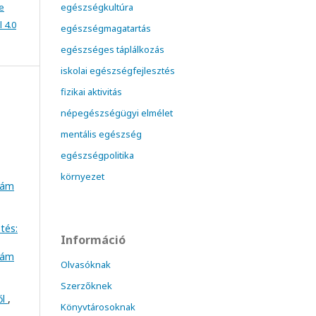
e
egészségkultúra
 4.0
egészségmagatartás
egészséges táplálkozás
iskolai egészségfejlesztés
fizikai aktivitás
népegészségügyi elmélet
mentális egészség
egészségpolitika
környezet
szám
tés:
Információ
szám
Olvasóknak
Szerzőknek
ől
,
Könyvtárosoknak