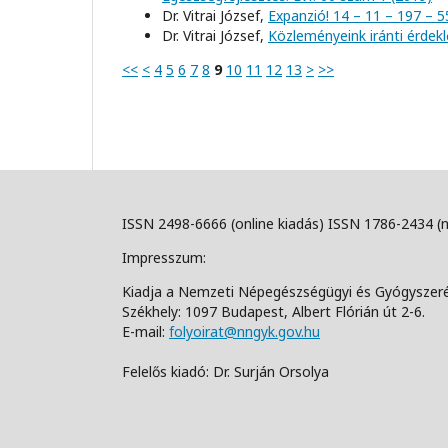
Dr. Vitrai József,
Expanzió! 14 – 11 – 197 – 
Dr. Vitrai József,
Közleményeink iránti érdek
<<
<
4
5
6
7
8
9
10
11
12
13
>
>>
ISSN 2498-6666 (online kiadás) ISSN 1786-2434 (
Impresszum:
Kiadja a Nemzeti Népegészségügyi és Gyógyszer
Székhely: 1097 Budapest, Albert Flórián út 2-6.
E-mail:
folyoirat@nngyk.gov.hu
Felelős kiadó: Dr. Surján Orsolya