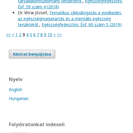
társadalomtudomány területéről
,
Egészségfejlesztés:
Évf. 59 szám 4 (2018)
Dr. Vitrai József,
Tematikus cikkválogatás a viselkedés,
az egészségmagatartás és a mentális egészség
területéről
,
Egészségfejlesztés: Évf. 60 szám 5 (2019)
<<
<
1
2
3
4
5
6
7
8
9
10
>
>>
Kézirat benyújtása
Nyelv
English
Hungarian
Folyóiratunkat indexeli