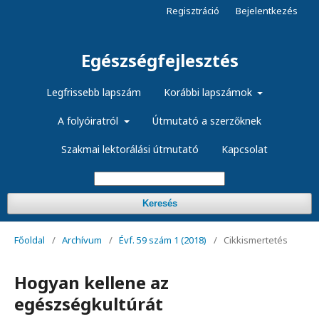
Regisztráció
Bejelentkezés
Egészségfejlesztés
Legfrissebb lapszám
Korábbi lapszámok
A folyóiratról
Útmutató a szerzőknek
Szakmai lektorálási útmutató
Kapcsolat
Keresés
Főoldal
/
Archívum
/
Évf. 59 szám 1 (2018)
/
Cikkismertetés
Hogyan kellene az
egészségkultúrát