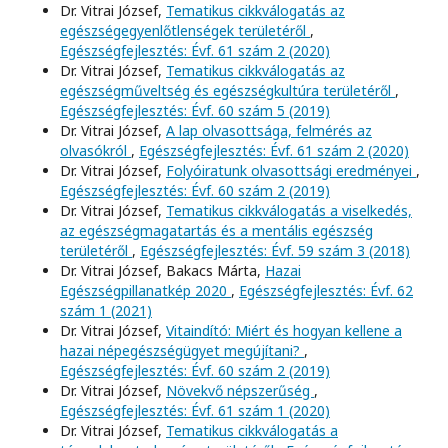
Dr. Vitrai József,
Tematikus cikkválogatás az
egészségegyenlőtlenségek területéről
,
Egészségfejlesztés: Évf. 61 szám 2 (2020)
Dr. Vitrai József,
Tematikus cikkválogatás az
egészségműveltség és egészségkultúra területéről
,
Egészségfejlesztés: Évf. 60 szám 5 (2019)
Dr. Vitrai József,
A lap olvasottsága, felmérés az
olvasókról
,
Egészségfejlesztés: Évf. 61 szám 2 (2020)
Dr. Vitrai József,
Folyóiratunk olvasottsági eredményei
,
Egészségfejlesztés: Évf. 60 szám 2 (2019)
Dr. Vitrai József,
Tematikus cikkválogatás a viselkedés,
az egészségmagatartás és a mentális egészség
területéről
,
Egészségfejlesztés: Évf. 59 szám 3 (2018)
Dr. Vitrai József, Bakacs Márta,
Hazai
Egészségpillanatkép 2020
,
Egészségfejlesztés: Évf. 62
szám 1 (2021)
Dr. Vitrai József,
Vitaindító: Miért és hogyan kellene a
hazai népegészségügyet megújítani?
,
Egészségfejlesztés: Évf. 60 szám 2 (2019)
Dr. Vitrai József,
Növekvő népszerűség
,
Egészségfejlesztés: Évf. 61 szám 1 (2020)
Dr. Vitrai József,
Tematikus cikkválogatás a